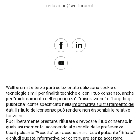
redazione@welforum.it
Wellforum.it e terze parti selezionate utilizzano cookie o
tecnologie simili per finalità tecniche e, con il tuo consenso, anche
Copyright 2017–2026
per “miglioramento dell'esperienza”, “misurazione” e “targeting e
pubblicità” come specificato nella
informativa sul trattamento dei
Privacy Policy
dati
. Il rifiuto del consenso può rendere non disponibili le relative
funzioni.
Impostazioni cookie
Puoi liberamente prestare, rifiutare o revocare il tuo consenso, in
qualsiasi momento, accedendo al pannello delle preferenze.
🌳
Credits:
LO Studio
Usa il pulsante “Accetta” per acconsentire. Usa il pulsante “Rifiuta”
o chiudi questa informativa per continuare senza accettare.