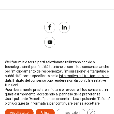
Wellforum.it e terze parti selezionate utilizzano cookie o
tecnologie simili per finalità tecniche e, con il tuo consenso, anche
Copyright 2017–2026
per “miglioramento dell'esperienza”, “misurazione” e “targeting e
pubblicità” come specificato nella
informativa sul trattamento dei
Privacy Policy
dati
. Il rifiuto del consenso può rendere non disponibili le relative
funzioni.
Impostazioni cookie
Puoi liberamente prestare, rifiutare o revocare il tuo consenso, in
qualsiasi momento, accedendo al pannello delle preferenze.
🌳
Credits:
LO Studio
Usa il pulsante “Accetta” per acconsentire. Usa il pulsante “Rifiuta”
o chiudi questa informativa per continuare senza accettare.
Close GDPR C
Accetta tutto
Rifiuta
Impostazioni