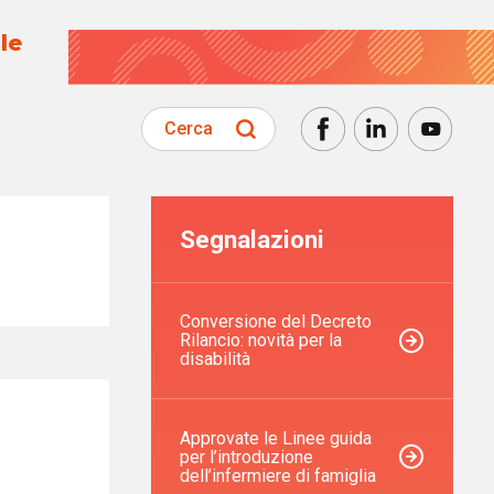
le
Cerca
Segnalazioni
Conversione del Decreto
Rilancio: novità per la
disabilità
Approvate le Linee guida
per l’introduzione
dell’infermiere di famiglia