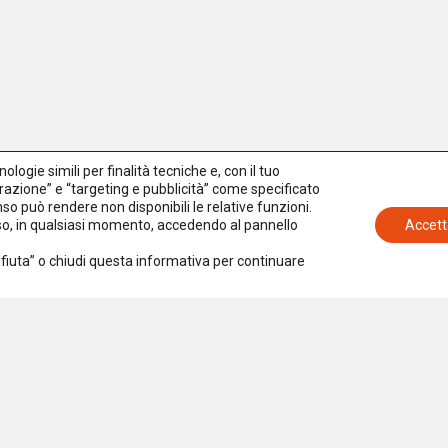
logie simili per finalità tecniche e, con il tuo
azione” e “targeting e pubblicità” come specificato
senso può rendere non disponibili le relative funzioni.
nso, in qualsiasi momento, accedendo al pannello
Accett
Rifiuta” o chiudi questa informativa per continuare
Iscriviti alla newsletter