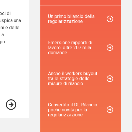
oci di
Un primo bilancio della
uspica una
regolarizzazione
oni e delle
 a
gio
Emersione rapporti di
lavoro, oltre 207 mila
domande
Anche il workers buyout
tra le strategie delle
misure di rilancio
Convertito il DL Rilancio:
poche novità per la
regolarizzazione