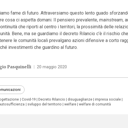
iamo fame di futuro. Attraversiamo questo lento guado sforzand
re cosa ci aspetta domani. Il pensiero prevalente,
mainstream,
a
ontinuità che riporti al centro i territori, la prossimità delle relazi
nità. Bene, ma se guardiamo il decreto Rilancio c’è il rischio che
enere le comunità locali prevalgano azioni difensive a corto rag
ché investimenti che guardino al futuro.
gio Pasquinelli
|
20 maggio 2020
municazioni
ogettazione
Covid-19
Decreto Rilancio
disuguaglianze
impresa sociale
autosufficienza
sviluppo del territorio
welfare
welfare di comunità