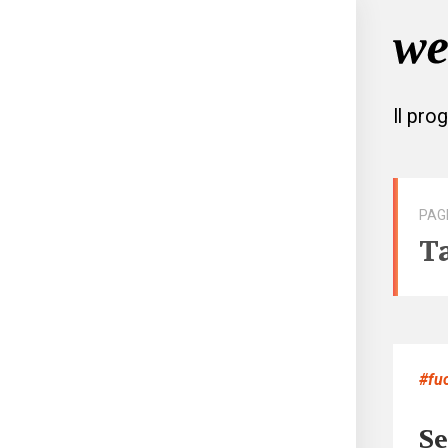
Il pro
PAG
T
#fu
Se