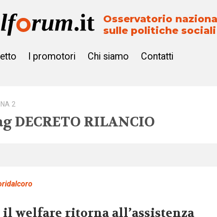
Osservatorio naziona
sulle politiche sociali
getto
I promotori
Chi siamo
Contatti
INA 2
ag
DECRETO RILANCIO
oridalcoro
 il welfare ritorna all’assistenza