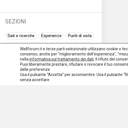
SEZIONI
Dati e ricerche
Esperienze
Punti di vista
Normativa nazionale
Normativa regionale
Wellforum.it e terze parti selezionate utilizzano cookie o tecno
consenso, anche per “miglioramento dell'esperienza”, “misur
Normativa europea
Rassegna normativa
nella
informativa sul trattamento dei dati
. Il rifiuto del con
Puoi liberamente prestare, rifiutare o revocare il tuo conse
I seminari di Welforum
Eventi
delle preferenze.
Usa il pulsante “Accetta” per acconsentire. Usa il pulsante “
Spazio ai promotori
senza accettare.