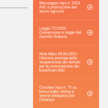
Messaggio Inps n. 2423:
RdC e promozione del
lavoro agricolo
Legge 77/2020:
Conversione in legge del
Decreto Rilancio
Nota Mlps 09.06.2020:
Ulteriore proroga della
sospensione dei termini
per la convocazione dei
beneficiari RdC
Circolare Inps n. 73 su
bonus baby-sitting e
servizi integrativi per
l’infanzia