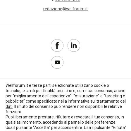
redazione@welforum.it
Wellforum.it e terze parti selezionate utilizzano cookie o
tecnologie simili per finalità tecniche e, con il tuo consenso, anche
Copyright 2017–2026
per “miglioramento dell'esperienza”, “misurazione” e “targeting e
pubblicità” come specificato nella
informativa sul trattamento dei
Privacy Policy
dati
. Il rifiuto del consenso può rendere non disponibili le relative
funzioni.
Impostazioni cookie
Puoi liberamente prestare, rifiutare o revocare il tuo consenso, in
qualsiasi momento, accedendo al pannello delle preferenze.
🌳
Credits:
LO Studio
Usa il pulsante “Accetta” per acconsentire. Usa il pulsante “Rifiuta”