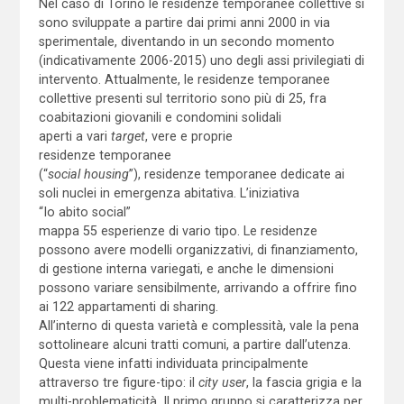
Nel caso di Torino le residenze temporanee collettive si
sono sviluppate a partire dai primi anni 2000 in via
sperimentale, diventando in un secondo momento
(indicativamente 2006-2015) uno degli assi privilegiati di
intervento. Attualmente, le residenze temporanee
collettive presenti sul territorio sono più di 25, fra
coabitazioni giovanili e condomini solidali
aperti a vari
target
, vere e proprie
residenze temporanee
(“
social housing
”), residenze temporanee dedicate ai
soli nuclei in emergenza abitativa. L’iniziativa
“Io abito social”
mappa 55 esperienze di vario tipo. Le residenze
possono avere modelli organizzativi, di finanziamento,
di gestione interna variegati, e anche le dimensioni
possono variare sensibilmente, arrivando a offrire fino
ai 122 appartamenti di sharing.
All’interno di questa varietà e complessità, vale la pena
sottolineare alcuni tratti comuni, a partire dall’utenza.
Questa viene infatti individuata principalmente
attraverso tre figure-tipo: il
city user
, la fascia grigia e la
multi-problematicità. Il primo gruppo si caratterizza per