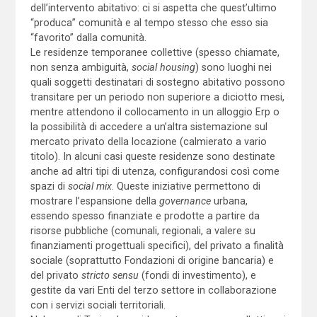
dell’intervento abitativo: ci si aspetta che quest’ultimo
“produca” comunità e al tempo stesso che esso sia
“favorito” dalla comunità.
Le residenze temporanee collettive (spesso chiamate,
non senza ambiguità,
social housing
) sono luoghi nei
quali soggetti destinatari di sostegno abitativo possono
transitare per un periodo non superiore a diciotto mesi,
mentre attendono il collocamento in un alloggio Erp o
la possibilità di accedere a un’altra sistemazione sul
mercato privato della locazione (calmierato a vario
titolo). In alcuni casi queste residenze sono destinate
anche ad altri tipi di utenza, configurandosi così come
spazi di
social mix
. Queste iniziative permettono di
mostrare l’espansione della
governance
urbana,
essendo spesso finanziate e prodotte a partire da
risorse pubbliche (comunali, regionali, a valere su
finanziamenti progettuali specifici), del privato a finalità
sociale (soprattutto Fondazioni di origine bancaria) e
del privato
stricto sensu
(fondi di investimento), e
gestite da vari Enti del terzo settore in collaborazione
con i servizi sociali territoriali.