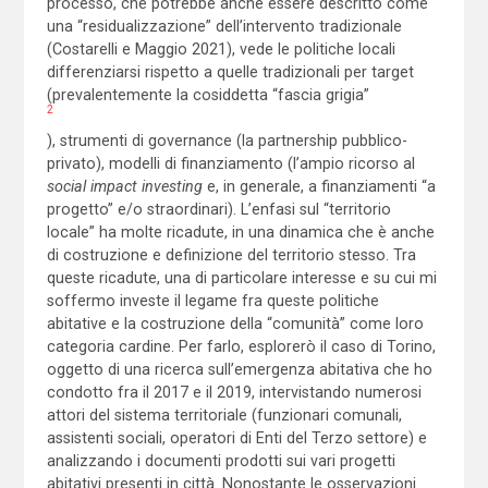
processo, che potrebbe anche essere descritto come
una “residualizzazione” dell’intervento tradizionale
(Costarelli e Maggio 2021), vede le politiche locali
differenziarsi rispetto a quelle tradizionali per target
(prevalentemente la cosiddetta “fascia grigia”
2
), strumenti di governance (la partnership pubblico-
privato), modelli di finanziamento (l’ampio ricorso al
social impact investing
e, in generale, a finanziamenti “a
progetto” e/o straordinari). L’enfasi sul “territorio
locale” ha molte ricadute, in una dinamica che è anche
di costruzione e definizione del territorio stesso. Tra
queste ricadute, una di particolare interesse e su cui mi
soffermo investe il legame fra queste politiche
abitative e la costruzione della “comunità” come loro
categoria cardine. Per farlo, esplorerò il caso di Torino,
oggetto di una ricerca sull’emergenza abitativa che ho
condotto fra il 2017 e il 2019, intervistando numerosi
attori del sistema territoriale (funzionari comunali,
assistenti sociali, operatori di Enti del Terzo settore) e
analizzando i documenti prodotti sui vari progetti
abitativi presenti in città. Nonostante le osservazioni