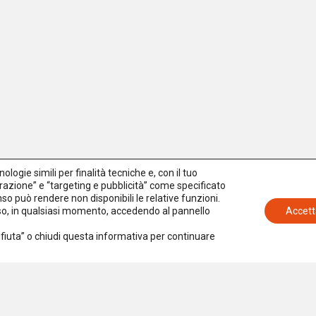
logie simili per finalità tecniche e, con il tuo
azione” e “targeting e pubblicità” come specificato
senso può rendere non disponibili le relative funzioni.
nso, in qualsiasi momento, accedendo al pannello
Accett
Rifiuta” o chiudi questa informativa per continuare
Iscriviti alla newsletter