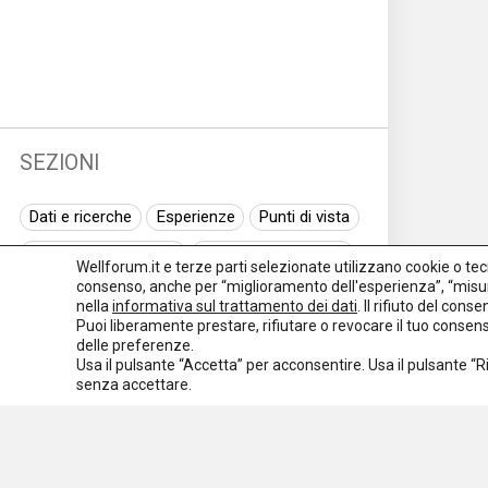
SEZIONI
Dati e ricerche
Esperienze
Punti di vista
Normativa nazionale
Normativa regionale
Wellforum.it e terze parti selezionate utilizzano cookie o tecno
consenso, anche per “miglioramento dell'esperienza”, “misur
Normativa europea
Rassegna normativa
nella
informativa sul trattamento dei dati
. Il rifiuto del con
Puoi liberamente prestare, rifiutare o revocare il tuo conse
I seminari di Welforum
Eventi
delle preferenze.
Usa il pulsante “Accetta” per acconsentire. Usa il pulsante “
Spazio ai promotori
senza accettare.