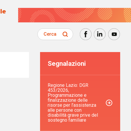
le
Cerca
Segnalazioni
Regione Lazio: DGR
453/2026,
Programmazione e
finalizzazione delle
risorse per l’assistenza
alle persone con
disabilità grave prive del
sostegno familiare