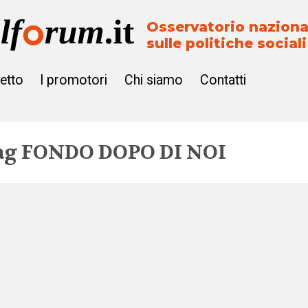
Osservatorio naziona
sulle politiche sociali
getto
I promotori
Chi siamo
Contatti
ag
FONDO DOPO DI NOI