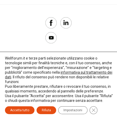
Wellforum.it e terze parti selezionate utilizzano cookie o
tecnologie simili per finalità tecniche e, con il tuo consenso, anche
Copyright 2017–2026
per “miglioramento dell'esperienza”, “misurazione” e “targeting e
pubblicità” come specificato nella
informativa sul trattamento dei
Privacy Policy
dati
. Il rifiuto del consenso può rendere non disponibili le relative
funzioni.
Impostazioni cookie
Puoi liberamente prestare, rifiutare o revocare il tuo consenso, in
qualsiasi momento, accedendo al pannello delle preferenze.
🌳
Credits:
LO Studio
Usa il pulsante “Accetta” per acconsentire. Usa il pulsante “Rifiuta”
o chiudi questa informativa per continuare senza accettare.
Close GDPR C
Accetta tutto
Rifiuta
Impostazioni