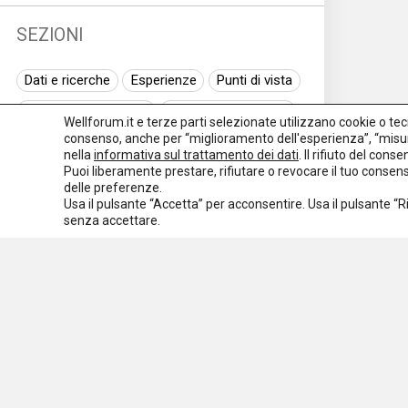
SEZIONI
Dati e ricerche
Esperienze
Punti di vista
Normativa nazionale
Normativa regionale
Wellforum.it e terze parti selezionate utilizzano cookie o tecno
consenso, anche per “miglioramento dell'esperienza”, “misur
Normativa europea
Rassegna normativa
nella
informativa sul trattamento dei dati
. Il rifiuto del con
Puoi liberamente prestare, rifiutare o revocare il tuo conse
I seminari di Welforum
Eventi
delle preferenze.
Usa il pulsante “Accetta” per acconsentire. Usa il pulsante “
Spazio ai promotori
senza accettare.