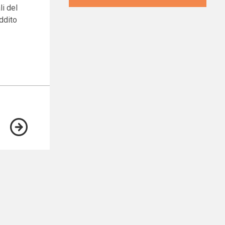
i del
eddito