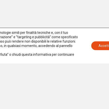
logie simili per finalità tecniche e, con il tuo
azione” e “targeting e pubblicità” come specificato
senso può rendere non disponibili le relative funzioni.
nso, in qualsiasi momento, accedendo al pannello
Accett
Rifiuta” o chiudi questa informativa per continuare
Iscriviti alla newsletter
Accetto la
Privacy Policy