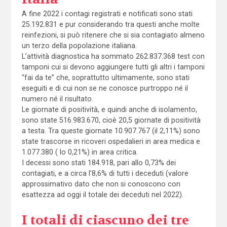
A fine 2022 i contagi registrati e notificati sono stati
25.192.831 e pur considerando tra questi anche molte
reinfezioni, si può ritenere che si sia contagiato almeno
un terzo della popolazione italiana.
L’attività diagnostica ha sommato 262.837.368 test con
tamponi cui si devono aggiungere tutti gli altri i tamponi
“fai da te” che, soprattutto ultimamente, sono stati
eseguiti e di cui non se ne conosce purtroppo né il
numero né il risultato.
Le giornate di positività, e quindi anche di isolamento,
sono state 516.983.670, cioè 20,5 giornate di positività
a testa. Tra queste giornate 10.907.767 (il 2,11%) sono
state trascorse in ricoveri ospedalieri in area medica e
1.077.380 ( lo 0,21%) in area critica.
I decessi sono stati 184.918, pari allo 0,73% dei
contagiati, e a circa l’8,6% di tutti i deceduti (valore
approssimativo dato che non si conoscono con
esattezza ad oggi il totale dei deceduti nel 2022).
I totali di ciascuno dei tre