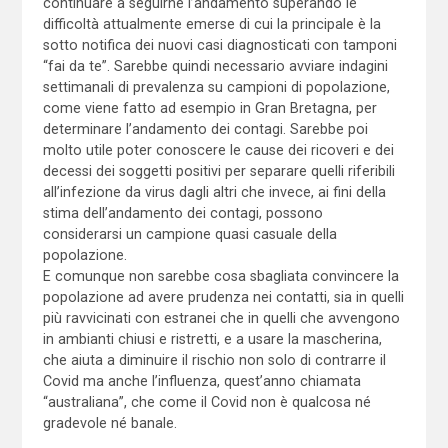
continuare a seguirne l’andamento superando le
difficoltà attualmente emerse di cui la principale è la
sotto notifica dei nuovi casi diagnosticati con tamponi
“fai da te”. Sarebbe quindi necessario avviare indagini
settimanali di prevalenza su campioni di popolazione,
come viene fatto ad esempio in Gran Bretagna, per
determinare l’andamento dei contagi. Sarebbe poi
molto utile poter conoscere le cause dei ricoveri e dei
decessi dei soggetti positivi per separare quelli riferibili
all’infezione da virus dagli altri che invece, ai fini della
stima dell’andamento dei contagi, possono
considerarsi un campione quasi casuale della
popolazione.
E comunque non sarebbe cosa sbagliata convincere la
popolazione ad avere prudenza nei contatti, sia in quelli
più ravvicinati con estranei che in quelli che avvengono
in ambianti chiusi e ristretti, e a usare la mascherina,
che aiuta a diminuire il rischio non solo di contrarre il
Covid ma anche l’influenza, quest’anno chiamata
“australiana”, che come il Covid non è qualcosa né
gradevole né banale.