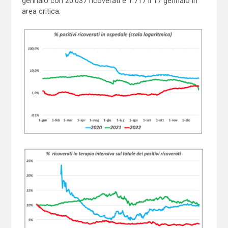
gennaio con 20.037 ricoverati e 1.717 il 17 gennaio in
area critica.