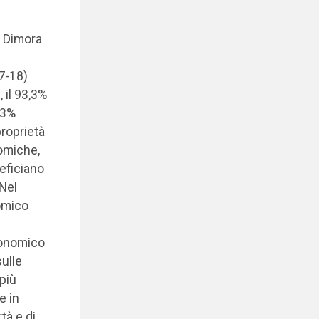
a Dimora
17-18)
 il 93,3%
23%
proprietà
omiche,
neficiano
 Nel
nomico
conomico
ulle
più
e in
tà e di