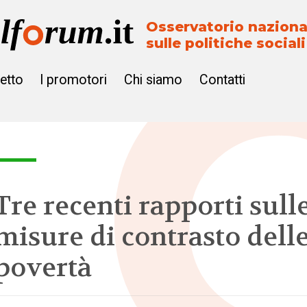
Osservatorio naziona
sulle politiche sociali
getto
I promotori
Chi siamo
Contatti
Tre recenti rapporti sull
misure di contrasto dell
povertà