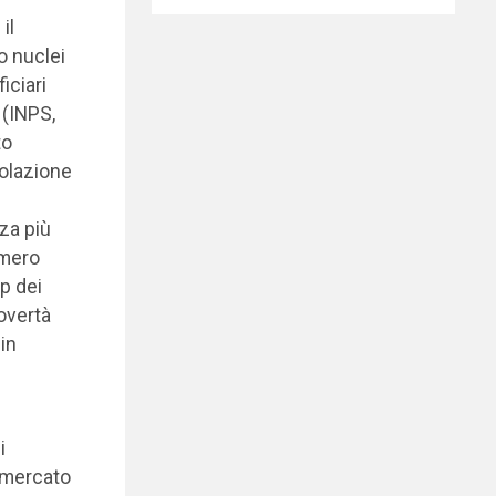
il
o nuclei
iciari
 (INPS,
to
olazione
zza più
umero
up dei
povertà
in
i
 mercato