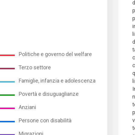
d
p
p
i
l
d
t
Politiche e governo del welfare
c
c
Terzo settore
q
Famiglie, infanzia e adolescenza
l
I
Povertà e disuguaglianze
n
t
Anziani
p
v
Persone con disabilità
t
Migrazioni