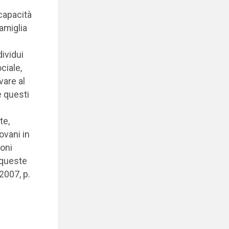
 capacità
famiglia
ividui
ciale,
vare al
e questi
te,
ovani in
oni
 queste
2007, p.