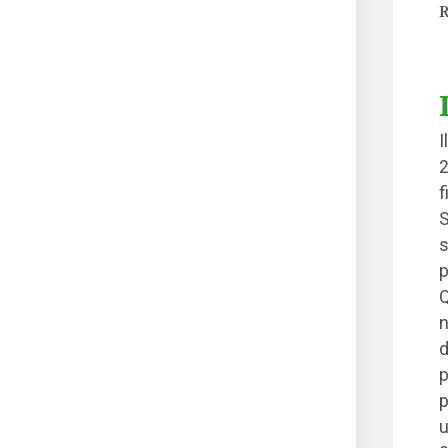
R
I
2
f
S
s
p
Q
n
d
p
p
u