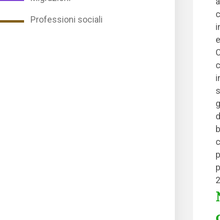
a
c
Professioni sociali
i
e
C
c
i
s
g
d
b
c
p
p
2