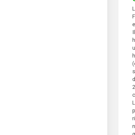
L
F
e
I
h
u
h
(
s
d
2
c
L
p
r
n
q