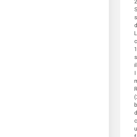
2
S
s
d
L
c
1
s
i
I
m
R
(
b
d
c
u
f