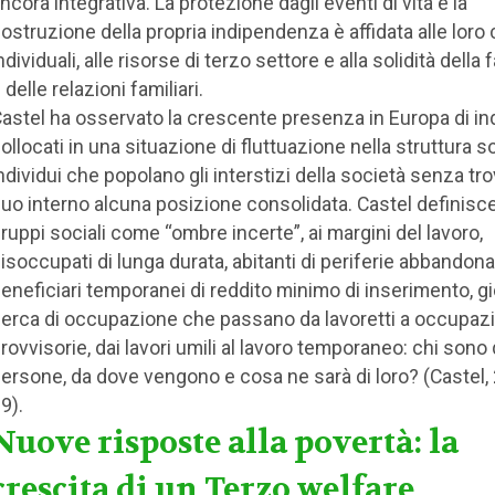
ncora integrativa. La protezione dagli eventi di vita e la
ostruzione della propria indipendenza è affidata alle loro
ndividuali, alle risorse di terzo settore e alla solidità della 
 delle relazioni familiari.
astel ha osservato la crescente presenza in Europa di ind
ollocati in una situazione di fluttuazione nella struttura so
ndividui che popolano gli interstizi della società senza tro
uo interno alcuna posizione consolidata. Castel definisc
ruppi sociali come “ombre incerte”, ai margini del lavoro,
isoccupati di lunga durata, abitanti di periferie abbandona
eneficiari temporanei di reddito minimo di inserimento, gi
erca di occupazione che passano da lavoretti a occupazi
rovvisorie, dai lavori umili al lavoro temporaneo: chi sono
ersone, da dove vengono e cosa ne sarà di loro? (Castel, 
9).
Nuove risposte alla povertà: la
crescita di un Terzo welfare