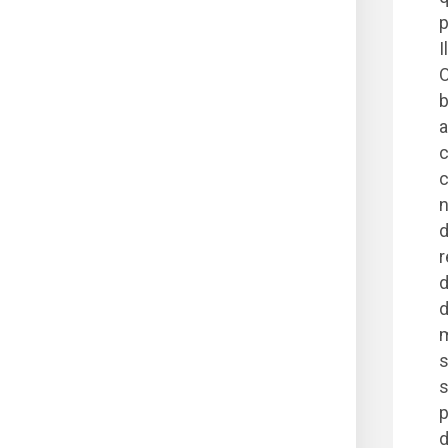
p
I
O
b
a
c
c
n
d
r
d
d
m
s
s
p
d