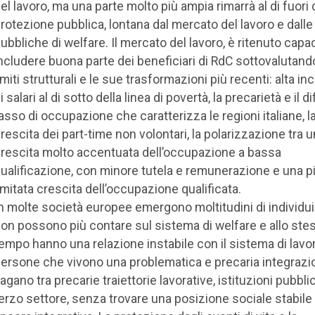
el lavoro, ma una parte molto più ampia rimarrà al di fuori 
rotezione pubblica, lontana dal mercato del lavoro e dall
ubbliche di welfare. Il mercato del lavoro, è ritenuto capa
ncludere buona parte dei beneficiari di RdC sottovalutando
imiti strutturali e le sue trasformazioni più recenti: alta i
i salari al di sotto della linea di povertà, la precarietà e il d
asso di occupazione che caratterizza le regioni italiane, l
rescita dei part-time non volontari, la polarizzazione tra 
rescita molto accentuata dell’occupazione a bassa
ualificazione, con minore tutela e remunerazione e una p
imitata crescita dell’occupazione qualificata.
n molte società europee emergono moltitudini di individu
on possono più contare sul sistema di welfare e allo ste
empo hanno una relazione instabile con il sistema di lavor
ersone che vivono una problematica e precaria integrazi
agano tra precarie traiettorie lavorative, istituzioni pubbli
erzo settore, senza trovare una posizione sociale stabile