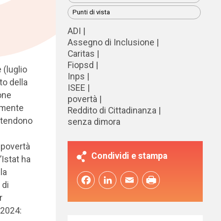
Punti di vista
ADI
Assegno di Inclusione
Caritas
Fiopsd
 (luglio
Inps
to della
ISEE
one
povertà
emente
Reddito di Cittadinanza
intendono
senza dimora
a povertà
Condividi e stampa
’Istat ha
la
Facebook
LinkedIn
Email
 di
r
 2024: