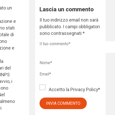
rato un
Lascia un commento
Il tuo indirizzo email non sarà
azione e
pubblicato.
I campi obbligatori
no stati
sono contrassegnati
*
otale di
sono
zione e
la
ri del
’INPS
vvio, i
 sono
Accetto la
Privacy Policy
*
Nel
i almeno
i