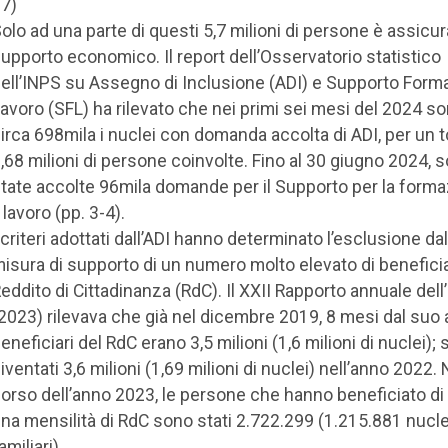
7)
olo ad una parte di questi 5,7 milioni di persone è assicu
upporto economico. Il report dell’Osservatorio statistico
ell’INPS su Assegno di Inclusione (ADI) e Supporto Form
avoro (SFL) ha rilevato che nei primi sei mesi del 2024 so
irca 698mila i nuclei con domanda accolta di ADI, per un t
,68 milioni di persone coinvolte. Fino al 30 giugno 2024, 
tate accolte 96mila domande per il Supporto per la forma
l lavoro (pp. 3-4).
 criteri adottati dall’ADI hanno determinato l’esclusione dal
isura di supporto di un numero molto elevato di beneficia
eddito di Cittadinanza (RdC). Il XXII Rapporto annuale dell
2023) rilevava che già nel dicembre 2019, 8 mesi dal suo a
eneficiari del RdC erano 3,5 milioni (1,6 milioni di nuclei);
iventati 3,6 milioni (1,69 milioni di nuclei) nell’anno 2022. 
orso dell’anno 2023, le persone che hanno beneficiato d
na mensilità di RdC sono stati 2.722.299 (1.215.881 nucle
amiliari).