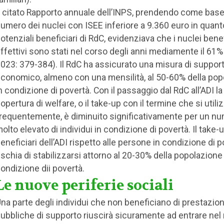
l citato Rapporto annuale dell’INPS, prendendo come base 
umero dei nuclei con ISEE inferiore a 9.360 euro in quant
otenziali beneficiari di RdC, evidenziava che i nuclei benef
ffettivi sono stati nel corso degli anni mediamente il 61%
023: 379-384). Il RdC ha assicurato una misura di suppor
conomico, almeno con una mensilità, al 50-60% della pop
n condizione di povertà. Con il passaggio dal RdC all’ADI la
opertura di welfare, o il take-up con il termine che si utili
requentemente, è diminuito significativamente per un n
olto elevato di individui in condizione di povertà. Il take-
eneficiari dell’ADI rispetto alle persone in condizione di 
ischia di stabilizzarsi attorno al 20-30% della popolazione 
ondizione dii povertà.
Le nuove periferie sociali
na parte degli individui che non beneficiano di prestazion
ubbliche di supporto riuscirà sicuramente ad entrare nel