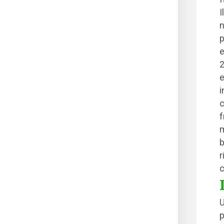
I
n
p
e
2
e
i
c
f
m
b
r
c
U
p