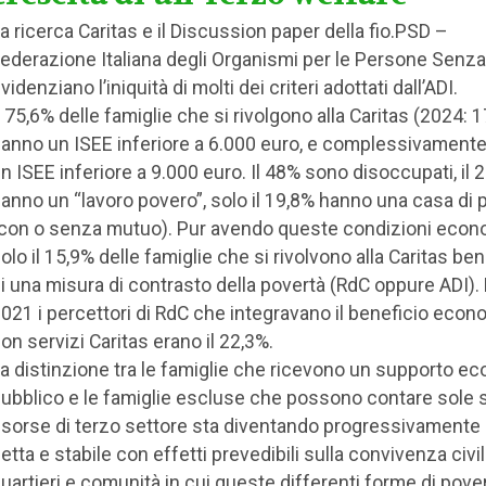
a ricerca Caritas e il Discussion paper della fio.PSD –
ederazione Italiana degli Organismi per le Persone Senz
videnziano l’iniquità di molti dei criteri adottati dall’ADI.
l 75,6% delle famiglie che si rivolgono alla Caritas (2024: 
anno un ISEE inferiore a 6.000 euro, e complessivamente,
n ISEE inferiore a 9.000 euro. Il 48% sono disoccupati, il 
anno un “lavoro povero”, solo il 19,8% hanno una casa di 
con o senza mutuo). Pur avendo queste condizioni econ
olo il 15,9% delle famiglie che si rivolvono alla Caritas be
i una misura di contrasto della povertà (RdC oppure ADI).
021 i percettori di RdC che integravano il beneficio eco
on servizi Caritas erano il 22,3%.
a distinzione tra le famiglie che ricevono un supporto e
ubblico e le famiglie escluse che possono contare sole s
isorse di terzo settore sta diventando progressivamente 
etta e stabile con effetti prevedibili sulla convivenza civil
uartieri e comunità in cui queste differenti forme di pover