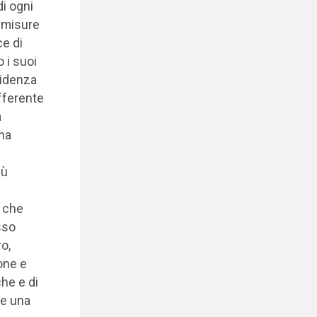
di ogni
e misure
ce di
 i suoi
ncidenza
ifferente
a
una
iù
i che
sso
o,
one e
che e di
 e una