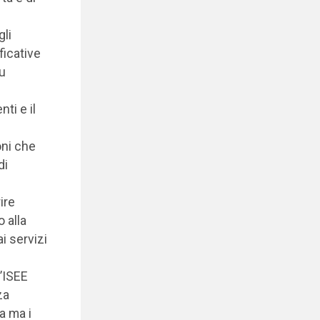
gli
ficative
su
ti e il
oni che
di
ire
 alla
i servizi
l’ISEE
za
a ma i