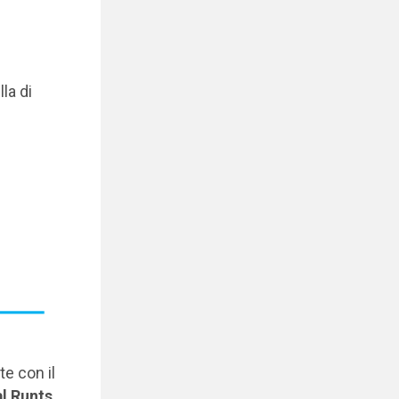
la di
e con il
l Runts