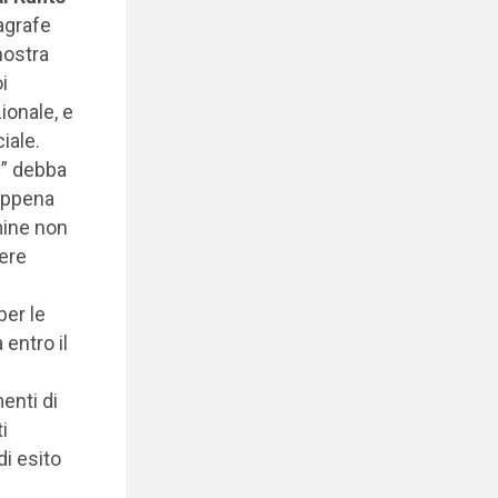
nagrafe
nostra
i
ionale, e
iale.
x” debba
 appena
mine non
ere
per le
entro il
enti di
i
i esito