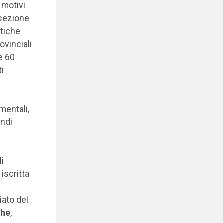
 motivi
 sezione
stiche
ovinciali
e 60
ti
mentali,
indi
di
 iscritta
ato del
che
,