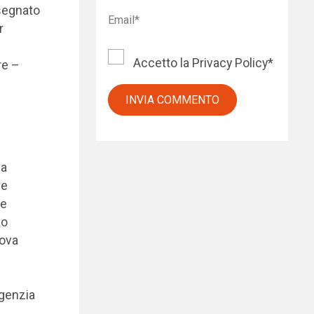
 segnato
r
Accetto la
Privacy Policy
*
re –
va
he
me
lo
uova
Agenzia