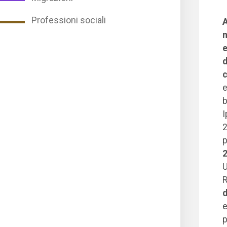
Professioni sociali
A
m
e
d
e
b
I
2
p
U
R
d
e
p