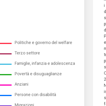
i
d
s
p
d
P
e
Politiche e governo del welfare
m
Terzo settore
t
p
Famiglie, infanzia e adolescenza
s
O
Povertà e disuguaglianze
2
Anziani
N
i
Persone con disabilità
s
f
Migrazioni