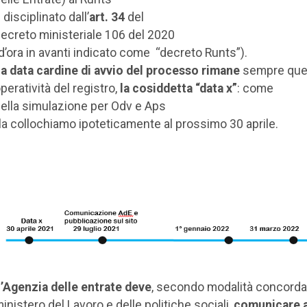
 disciplinato dall’
art. 34
del
ecreto ministeriale 106 del 2020
d’ora in avanti indicato come “decreto Runts”).
a data cardine di avvio del processo rimane
sempre quel
peratività del registro,
la cosiddetta “data x”
: come
ella simulazione per Odv e Aps
 la collochiamo ipoteticamente al prossimo 30 aprile.
’Agenzia delle entrate deve
, secondo modalità concordat
inistero del Lavoro e delle politiche sociali,
comunicare a