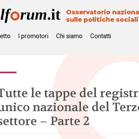
Osservatorio naziona
sulle politiche sociali
getto
I promotori
Chi siamo
Contatti
Tutte le tappe del regist
unico nazionale del Terz
settore – Parte 2