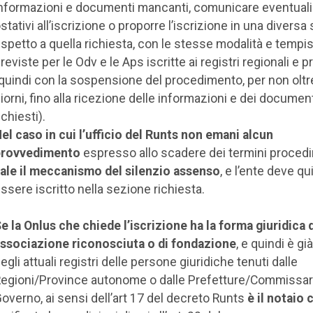
nformazioni e documenti mancanti, comunicare eventuali
stativi all’iscrizione o proporre l’iscrizione in una diversa
ispetto a quella richiesta, con le stesse modalità e tempi
reviste per le Odv e le Aps iscritte ai registri regionali e pr
quindi con la sospensione del procedimento, per non oltr
iorni, fino alla ricezione delle informazioni e dei documen
ichiesti).
el caso in cui l’ufficio del Runts non emani alcun
provvedimento
espresso allo scadere dei termini procedi
ale il meccanismo del silenzio assenso
, e l’ente deve qu
ssere iscritto nella sezione richiesta.
e la Onlus che chiede l’iscrizione ha la forma giuridica 
ssociazione riconosciuta
o di
fondazione
, e quindi è già
egli attuali registri delle persone giuridiche tenuti dalle
egioni/Province autonome o dalle Prefetture/Commissari
overno, ai sensi dell’art 17 del decreto Runts
è il notaio 