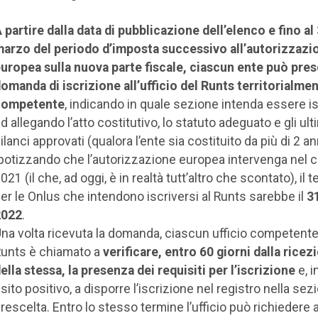
 partire dalla data di pubblicazione dell’elenco e fino al
arzo del periodo d’imposta successivo all’autorizzazi
uropea sulla nuova parte fiscale, ciascun ente può pre
omanda di iscrizione all’ufficio del Runts territorialme
competente
, indicando in quale sezione intenda essere is
d allegando l’atto costitutivo, lo statuto adeguato e gli ult
ilanci approvati (qualora l’ente sia costituito da più di 2 an
potizzando che l’autorizzazione europea intervenga nel c
021 (il che, ad oggi, è in realtà tutt’altro che scontato), il 
er le Onlus che intendono iscriversi al Runts sarebbe il
3
2022
.
na volta ricevuta la domanda, ciascun ufficio competente
unts è chiamato a
verificare, entro 60 giorni dalla ricez
ella stessa, la presenza dei requisiti per l’iscrizione
e, i
sito positivo, a disporre l’iscrizione nel registro nella sez
rescelta. Entro lo stesso termine l’ufficio può richiedere a