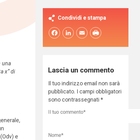
Condividi e stampa
Facebook
LinkedIn
Email
n una
Lascia un commento
a x” di
Il tuo indirizzo email non sarà
pubblicato.
I campi obbligatori
sono contrassegnati
*
generale,
un
 (Odv) e