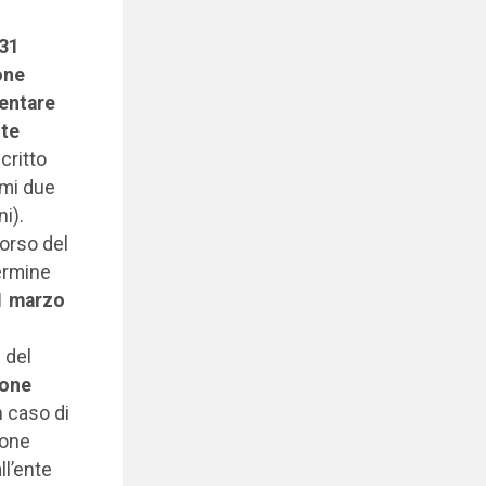
 31
one
sentare
nte
critto
imi due
ni).
orso del
termine
1 marzo
 del
ione
n caso di
ione
ll’ente