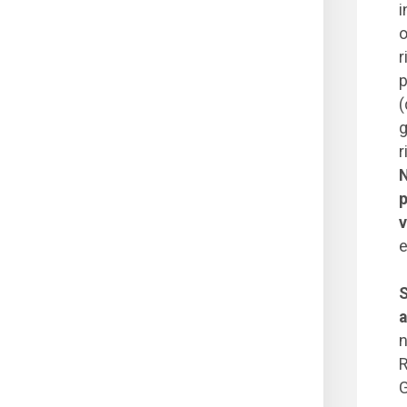
i
o
r
p
(
g
r
N
v
e
S
a
n
R
G