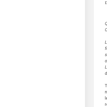
D
Q
C
L
f
s
o
L
d
T
n
l
r