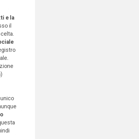
i e la
so il
celta.
ociale
egistro
ale.
ezione
a)
 unico
unque
vo
 questa
indi