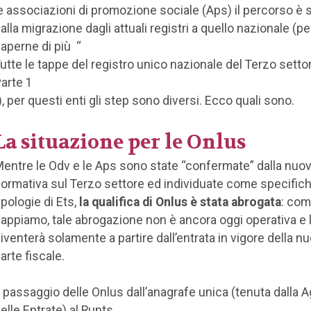
e associazioni di promozione sociale (Aps) il percorso è
alla migrazione dagli attuali registri a quello nazionale (pe
aperne di più “
utte le tappe del registro unico nazionale del Terzo setto
arte 1
), per questi enti gli step sono diversi. Ecco quali sono.
La situazione per le Onlus
entre le Odv e le Aps sono state “confermate” dalla nuo
ormativa sul Terzo settore ed individuate come specific
ipologie di Ets,
la qualifica di Onlus è stata abrogata
: co
appiamo, tale abrogazione non è ancora oggi operativa e 
iventerà solamente a partire dall’entrata in vigore della n
arte fiscale.
l passaggio delle Onlus dall’anagrafe unica (tenuta dalla 
elle Entrate) al Runts