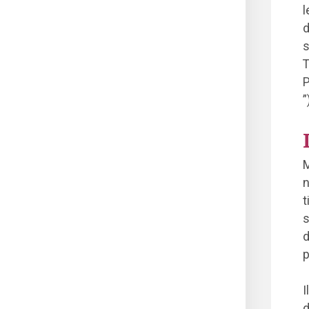
l
d
s
T
P
”
M
n
t
s
d
p
I
d