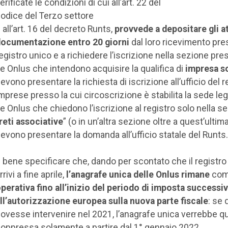
erificate le condizioni di cui all’art. 22 del
odice del Terzo settore
 all’art. 16 del decreto Runts,
provvede a depositare gli att
ocumentazione entro 20 giorni
dal loro ricevimento pres
egistro unico e a richiedere l’iscrizione nella sezione pres
e Onlus che intendono acquisire la qualifica di
impresa s
evono presentare la richiesta di iscrizione all’ufficio del r
mprese presso la cui circoscrizione è stabilita la sede leg
e Onlus che chiedono l’iscrizione al registro solo nella s
reti associative
” (o in un’altra sezione oltre a quest’ultim
evono presentare la domanda all’ufficio statale del Runts.
 bene specificare che, dando per scontato che il registro
rrivi a fine aprile,
l’anagrafe unica delle Onlus rimane
com
perativa fino all’inizio del periodo di imposta successi
ll’autorizzazione europea sulla nuova parte fiscale
: se
ovesse intervenire nel 2021, l’anagrafe unica verrebbe qu
oppressa solamente a partire dal 1° gennaio 2022.