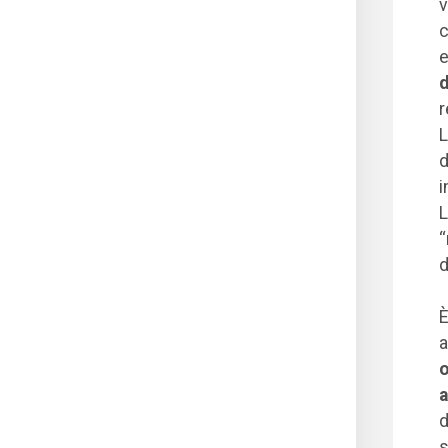
v
c
e
d
r
L
d
i
L
“
d
È
a
o
a
d
s