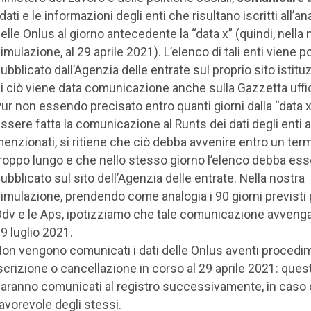
 dati e le informazioni degli enti che risultano iscritti all’a
elle Onlus al giorno antecedente la “data x” (quindi, nella 
imulazione, al 29 aprile 2021). L’elenco di tali enti viene po
ubblicato dall’Agenzia delle entrate sul proprio sito istituz
i ciò viene data comunicazione anche sulla Gazzetta uffic
ur non essendo precisato entro quanti giorni dalla “data 
ssere fatta la comunicazione al Runts dei dati degli enti
enzionati, si ritiene che ciò debba avvenire entro un ter
roppo lungo e che nello stesso giorno l’elenco debba ess
ubblicato sul sito dell’Agenzia delle entrate. Nella nostra
imulazione, prendendo come analogia i 90 giorni previsti 
dv e le Aps, ipotizziamo che tale comunicazione avvenga 
9 luglio 2021.
on vengono comunicati i dati delle Onlus aventi procedim
scrizione o cancellazione in corso al 29 aprile 2021: quest
aranno comunicati al registro successivamente, in caso d
avorevole degli stessi.