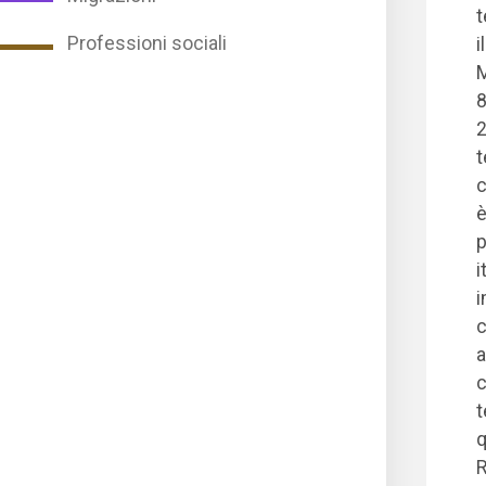
t
Professioni sociali
i
M
8
2
t
c
è
p
i
i
c
a
c
t
q
R