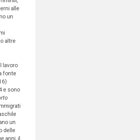
mminili,
rni alle
ono un
ami
o altre
l lavoro
a fonte
16)
14 e sono
rto
immigrati
aschile
ano un
o delle
 anni, il