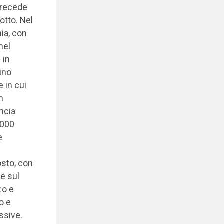
precede
otto. Nel
ia, con
nel
 in
rino
 in cui
n
incia
3.000
e
osto, con
le sul
zo e
o e
ssive.