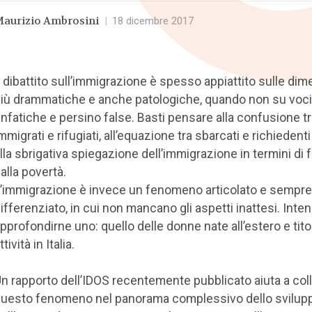
aurizio Ambrosini
|
18 dicembre 2017
l dibattito sull’immigrazione è spesso appiattito sulle dim
iù drammatiche e anche patologiche, quando non su voci
nfatiche e persino false. Basti pensare alla confusione t
mmigrati e rifugiati, all’equazione tra sbarcati e richiedenti 
lla sbrigativa spiegazione dell’immigrazione in termini di 
alla povertà.
’immigrazione è invece un fenomeno articolato e sempre
ifferenziato, in cui non mancano gli aspetti inattesi. Inte
pprofondirne uno: quello delle donne nate all’estero e titol
ttività in Italia.
n rapporto dell’IDOS recentemente pubblicato aiuta a col
uesto fenomeno nel panorama complessivo dello svilup