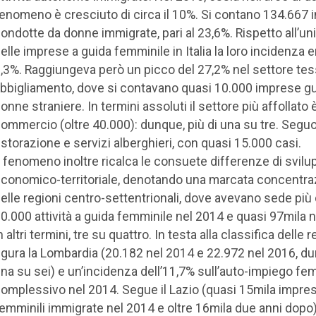
enomeno è cresciuto di circa il 10%. Si contano 134.667
ondotte da donne immigrate, pari al 23,6%. Rispetto all’un
elle imprese a guida femminile in Italia la loro incidenza e
,3%. Raggiungeva però un picco del 27,2% nel settore tes
bbigliamento, dove si contavano quasi 10.000 imprese gu
onne straniere. In termini assoluti il settore più affollato è
ommercio (oltre 40.000): dunque, più di una su tre. Segu
istorazione e servizi alberghieri, con quasi 15.000 casi.
l fenomeno inoltre ricalca le consuete differenze di svilu
conomico-territoriale, denotando una marcata concentra
elle regioni centro-settentrionali, dove avevano sede più 
0.000 attività a guida femminile nel 2014 e quasi 97mila n
n altri termini, tre su quattro. In testa alla classifica delle r
igura la Lombardia (20.182 nel 2014 e 22.972 nel 2016, d
na su sei) e un’incidenza dell’11,7% sull’auto-impiego fe
omplessivo nel 2014. Segue il Lazio (quasi 15mila impre
emminili immigrate nel 2014 e oltre 16mila due anni dopo),