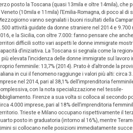
erzo posto la Toscana (quasi 13mila e oltre 14mila), che 
l Veneto (10mila e 11mila) l’Emilia-Romagna, di poco al di s
ezzogiorno vanno segnalati i buoni risultati della Campan
.500 attività guidate da donne straniere nel 2014 e 9.700 
016, e la Sicilia, con oltre 7.000: fanno pensare che anche
erritori difficili sotto vari aspetti le donne immigrate most
apacità d’iniziativa. La Toscana si segnala come la regione
 più elevata l’incidenza delle donne immigrate sul lavoro i
roprio femminile: 13,7% (2014). Prato è d’altronde la prov
taliana in cui il fenomeno raggiunge i valori più alti: circa 
mprese nel 2014, pari al 38,1% dell’imprenditoria femminil
omplessiva, con la nota specializzazione nel tessile-
bbigliamento. Firenze a sua volta si colloca al secondo p
irca 4.000 imprese, pari al 18% dell’imprenditoria femmini
erritorio. Trieste e Milano occupano rispettivamente il ter
uarto posto in graduatoria (intorno al 16%), mentre Teram
imini si collocano nelle posizioni immediatamente succe