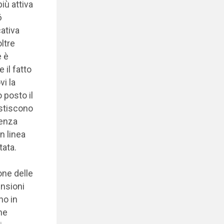
iù attiva
6
cativa
ltre
e è
il fatto
i la
 posto il
estiscono
denza
n linea
tata.
one delle
ensioni
no in
ne