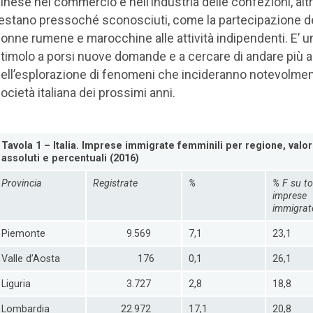
inese nel commercio e nell’industria delle confezioni, altr
estano pressoché sconosciuti, come la partecipazione d
onne rumene e marocchine alle attività indipendenti. E’ u
timolo a porsi nuove domande e a cercare di andare più 
ell’esplorazione di fenomeni che incideranno notevolmen
ocietà italiana dei prossimi anni.
Tavola 1 – Italia. Imprese immigrate femminili per regione, valor
assoluti e percentuali (2016)
Provincia
Registrate
%
% F su to
imprese
immigrat
Piemonte
9.569
7,1
23,1
Valle d’Aosta
176
0,1
26,1
Liguria
3.727
2,8
18,8
Lombardia
22.972
17,1
20,8