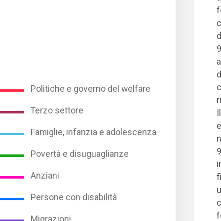
f
c
d
9
a
d
c
Politiche e governo del welfare
r
Terzo settore
I
e
Famiglie, infanzia e adolescenza
n
9
Povertà e disuguaglianze
i
Anziani
f
u
Persone con disabilità
c
f
Migrazioni