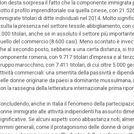
on desta sorpresa il fatto che la componente immigrata p
otto il profilo imprenditoriale sia quella cinese, con 21.52
mmigrate titolari di ditte individuali nel 2014. Molto signifi
isulta la presenza nel settore tessile-abbigliamento, con o
.000 titolari, anche se in assoluto il settore più important
uello del commercio (8.600 casi). Meno scontato è invece 
he al secondo posto, sebbene a una certa distanza, si trov
omponente romena, con 9.717 titolari d’impresa e al terzo
ruppo marocchino, con 7.411 titolari, di cui oltre 5.000 g
ttività commerciali: una smentita della passività e dipen
elle donne originarie da paesi a dominante mussulmana, i
on la rassegna della letteratura internazionale prima ripor
oncludendo, anche in Italia il fenomeno della partecipazi
onne immigrate alle attività indipendenti ha assunto dim
ignificative. Se alcuni aspetti sono abbastanza noti, alme
ermini generali, come il protagonismo delle donne di origi