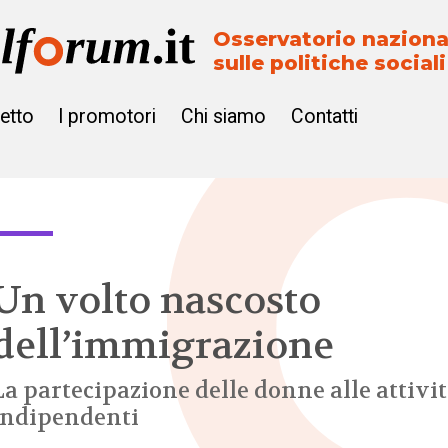
Osservatorio naziona
sulle politiche sociali
getto
I promotori
Chi siamo
Contatti
Un volto nascosto
dell’immigrazione
La partecipazione delle donne alle attivi
indipendenti