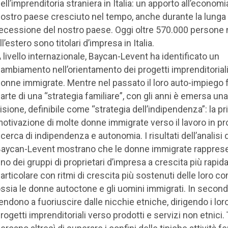
ell’imprenditoria straniera in Italia: un apporto all’economi
ostro paese cresciuto nel tempo, anche durante la lunga
ecessione del nostro paese. Oggi oltre 570.000 persone 
ll’estero sono titolari d’impresa in Italia.
 livello internazionale, Baycan-Levent ha identificato un
ambiamento nell’orientamento dei progetti imprenditoriali
onne immigrate. Mentre nel passato il loro auto-impiego
arte di una “strategia familiare”, con gli anni è emersa un
isione, definibile come “strategia dell’indipendenza”: la pr
otivazione di molte donne immigrate verso il lavoro in pro
icerca di indipendenza e autonomia. I risultati dell’analisi d
aycan-Levent mostrano che le donne immigrate rappres
no dei gruppi di proprietari d’impresa a crescita più rapida,
articolare con ritmi di crescita più sostenuti delle loro con
ssia le donne autoctone e gli uomini immigrati. In second
endono a fuoriuscire dalle nicchie etniche, dirigendo i lor
rogetti imprenditoriali verso prodotti e servizi non etnici.