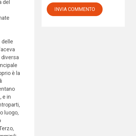
a del
nate
 delle
 faceva
a diversa
incipale
prio è la
i
entano
 e in
troparti,
o luogo,
o
 Terzo,