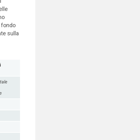
i
elle
no
a fondo
te sulla
i
tale
e