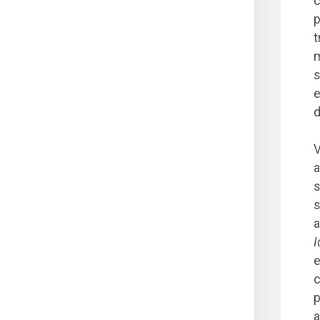
c
p
t
m
s
e
d
V
a
s
s
a
I
e
c
p
a