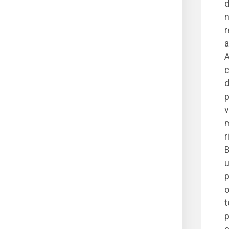
d
n
r
a
A
c
d
p
v
m
r
B
u
p
o
t
p