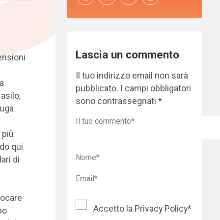
Lascia un commento
ensioni
Il tuo indirizzo email non sarà
ra
pubblicato.
I campi obbligatori
asilo,
sono contrassegnati
*
fuga
 più
ndo qui
ari di
locare
Accetto la
Privacy Policy
*
po