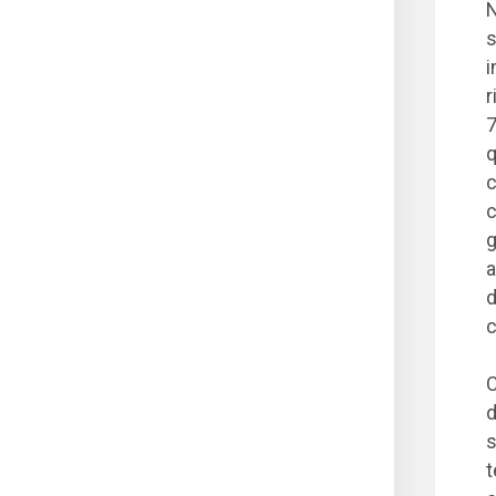
N
s
i
r
7
q
c
c
g
a
d
c
C
d
s
t