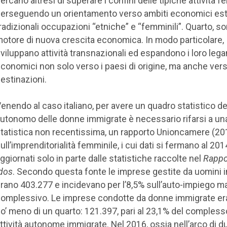
ercano altresì di superare i confini delle tipiche attività fe
erseguendo un orientamento verso ambiti economici este
radizionali occupazioni “etniche” e “femminili”. Quarto, s
otore di nuova crescita economica. In modo particolare,
viluppano attività transnazionali ed espandono i loro leg
conomici non solo verso i paesi di origine, ma anche vers
estinazioni.
enendo al caso italiano, per avere un quadro statistico de
utonomo delle donne immigrate è necessario rifarsi a un
tatistica non recentissima, un rapporto Unioncamere (20
ull’imprenditorialità femminile, i cui dati si fermano al 20
ggiornati solo in parte dalle statistiche raccolte nel
Rappo
dos
. Secondo questa fonte le imprese gestite da uomini 
rano 403.277 e incidevano per l’8,5% sull’auto-impiego m
omplessivo. Le imprese condotte da donne immigrate er
o’ meno di un quarto: 121.397, pari al 23,1% del compless
ttività autonome immigrate. Nel 2016, ossia nell’arco di due