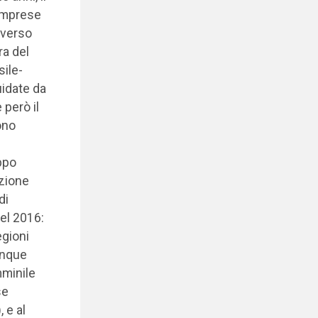
 imprese
iverso
ra del
sile-
idate da
 però il
ono
ppo
zione
di
el 2016:
egioni
unque
mminile
se
 e al