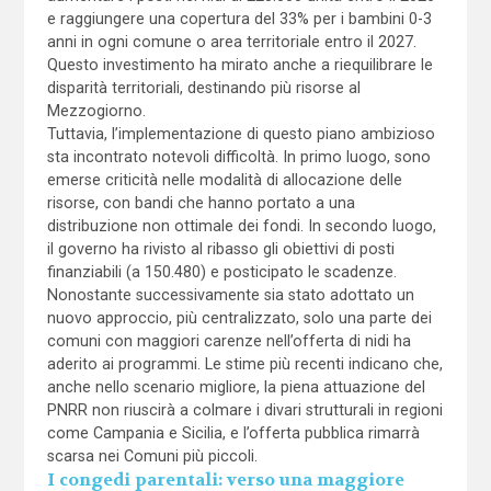
e raggiungere una copertura del 33% per i bambini 0-3
anni in ogni comune o area territoriale entro il 2027.
Questo investimento ha mirato anche a riequilibrare le
disparità territoriali, destinando più risorse al
Mezzogiorno.
Tuttavia, l’implementazione di questo piano ambizioso
sta incontrato notevoli difficoltà. In primo luogo, sono
emerse criticità nelle modalità di allocazione delle
risorse, con bandi che hanno portato a una
distribuzione non ottimale dei fondi. In secondo luogo,
il governo ha rivisto al ribasso gli obiettivi di posti
finanziabili (a 150.480) e posticipato le scadenze.
Nonostante successivamente sia stato adottato un
nuovo approccio, più centralizzato, solo una parte dei
comuni con maggiori carenze nell’offerta di nidi ha
aderito ai programmi. Le stime più recenti indicano che,
anche nello scenario migliore, la piena attuazione del
PNRR non riuscirà a colmare i divari strutturali in regioni
come Campania e Sicilia, e l’offerta pubblica rimarrà
scarsa nei Comuni più piccoli.
I congedi parentali: verso una maggiore