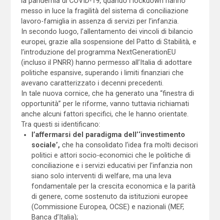
la pandemia di COVID-19, quando i lockdown hanno
messo in luce la fragilità del sistema di conciliazione
lavoro-famiglia in assenza di servizi per l’infanzia.
In secondo luogo, l’allentamento dei vincoli di bilancio
europei, grazie alla sospensione del Patto di Stabilità, e
l’introduzione del programma NextGenerationEU
(incluso il PNRR) hanno permesso all’Italia di adottare
politiche espansive, superando i limiti finanziari che
avevano caratterizzato i decenni precedenti.
In tale nuova cornice, che ha generato una “finestra di
opportunità” per le riforme, vanno tuttavia richiamati
anche alcuni fattori specifici, che le hanno orientate.
Tra questi si identificano:
l’affermarsi del paradigma dell’‘investimento
sociale’,
che ha consolidato l’idea fra molti decisori
politici e attori socio-economici che le politiche di
conciliazione e i servizi educativi per l’infanzia non
siano solo interventi di welfare, ma una leva
fondamentale per la crescita economica e la parità
di genere, come sostenuto da istituzioni europee
(Commissione Europea, OCSE) e nazionali (MEF,
Banca d’Italia);