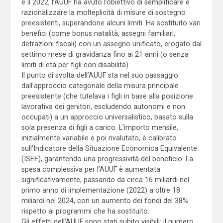
e il 2022, l’AUUF ha avuto l’obiettivo di semplificare e
razionalizzare la molteplicità di misure di sostegno
preesistenti, superandone alcuni limiti. Ha sostituito vari
benefici (come bonus natalità, assegni familiari,
detrazioni fiscali) con un assegno unificato, erogato dal
settimo mese di gravidanza fino ai 21 anni (o senza
limiti di età per figli con disabilità).
Il punto di svolta dell’AUUF sta nel suo passaggio
dall’approccio categoriale della misura principale
preesistente (che tutelava i figli in base alla posizione
lavorativa dei genitori, escludendo autonomi e non
occupati) a un approccio universalistico, basato sulla
sola presenza di figli a carico. L’importo mensile,
inizialmente variabile e poi rivalutato, è calibrato
sull’Indicatore della Situazione Economica Equivalente
(ISEE), garantendo una progressività del beneficio. La
spesa complessiva per l’AUUF è aumentata
significativamente, passando da circa 16 miliardi nel
primo anno di implementazione (2022) a oltre 18
miliardi nel 2024, con un aumento dei fondi del 38%
rispetto ai programmi che ha sostituito.
Gli effetti dell’AUUF sono stati subito visibili: il numero