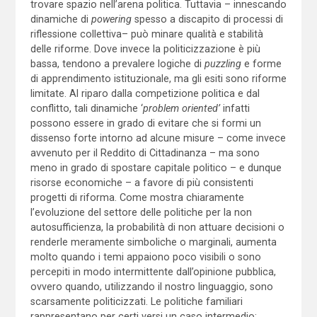
trovare spazio nell’arena politica. Tuttavia – innescando
dinamiche di
powering
spesso a discapito di processi di
riflessione collettiva– può minare qualità e stabilità
delle riforme. Dove invece la politicizzazione è più
bassa, tendono a prevalere logiche di
puzzling
e forme
di apprendimento istituzionale, ma gli esiti sono riforme
limitate. Al riparo dalla competizione politica e dal
conflitto, tali dinamiche ‘
problem oriented’
infatti
possono essere in grado di evitare che si formi un
dissenso forte intorno ad alcune misure – come invece
avvenuto per il Reddito di Cittadinanza – ma sono
meno in grado di spostare capitale politico – e dunque
risorse economiche – a favore di più consistenti
progetti di riforma. Come mostra chiaramente
l’evoluzione del settore delle politiche per la non
autosufficienza, la probabilità di non attuare decisioni o
renderle meramente simboliche o marginali, aumenta
molto quando i temi appaiono poco visibili o sono
percepiti in modo intermittente dall’opinione pubblica,
ovvero quando, utilizzando il nostro linguaggio, sono
scarsamente politicizzati. Le politiche familiari
rappresentano per certi versi un caso intermedio: