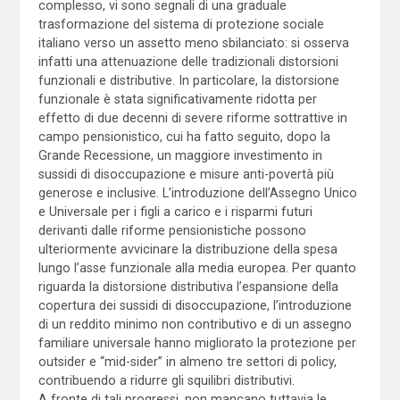
complesso, vi sono segnali di una graduale
trasformazione del sistema di protezione sociale
italiano verso un assetto meno sbilanciato: si osserva
infatti una attenuazione delle tradizionali distorsioni
funzionali e distributive. In particolare, la distorsione
funzionale è stata significativamente ridotta per
effetto di due decenni di severe riforme sottrattive in
campo pensionistico, cui ha fatto seguito, dopo la
Grande Recessione, un maggiore investimento in
sussidi di disoccupazione e misure anti-povertà più
generose e inclusive. L’introduzione dell’Assegno Unico
e Universale per i figli a carico e i risparmi futuri
derivanti dalle riforme pensionistiche possono
ulteriormente avvicinare la distribuzione della spesa
lungo l’asse funzionale alla media europea. Per quanto
riguarda la distorsione distributiva l’espansione della
copertura dei sussidi di disoccupazione, l’introduzione
di un reddito minimo non contributivo e di un assegno
familiare universale hanno migliorato la protezione per
outsider e “mid-sider” in almeno tre settori di policy,
contribuendo a ridurre gli squilibri distributivi.
A fronte di tali progressi, non mancano tuttavia le