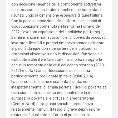
con decisione l’agenda della componente
sottrattiva
del processo di ricalibratura, pochi o nulli sono stati i
risultati lungo la dimensione
espansiva
di quest’ultima.
Con la parziale eccezione della riforma dei sussidi di
disoccupazione contenuta nella riforma Fornero del
2012, l’evocata espansione delle politiche per famiglie,
bambini, anziani non autosufficienti, poveri, disoccupati,
lavoratori flessibili e precari rimaneva sostanzialmente
al palo. È dunque con il persistere delle tradizionali
distorsioni allocative lungo le dimensioni funzionale e
distributiva che il welfare state italiano ha navigato le
acque in tempesta della crisi del debito sovrano (2010-
2012) e della Grande Recessione, quest’ultima
particolarmente prolungata in Italia (2008-2014).
La crisi sociale che ne è scaturita è stata, non
inaspettatamente, di ampia portata: i livelli di povertà ed
esclusione sociale si sono impennati oltre la media
europea, la povertà si è diffusa in aree territoriali
(Centro-Nord) e tra gruppi sociali in precedenza
relativamente immuni, il tasso di grave deprivazione
materiale è duplicato nell’arco di pochi anni, la