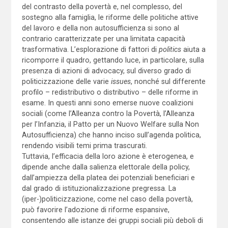
del contrasto della povertà e, nel complesso, del
sostegno alla famiglia, le riforme delle politiche attive
del lavoro e della non autosufficienza si sono al
contrario caratterizzate per una limitata capacità
trasformativa. L’esplorazione di fattori di
politics
aiuta a
ricomporre il quadro, gettando luce, in particolare, sulla
presenza di azioni di advocacy, sul diverso grado di
politicizzazione delle varie
issues
, nonché sul differente
profilo – redistributivo o distributivo – delle riforme in
esame. In questi anni sono emerse nuove coalizioni
sociali (come l’Alleanza contro la Povertà, l’Alleanza
per l’Infanzia, il Patto per un Nuovo Welfare sulla Non
Autosufficienza) che hanno inciso sull’agenda politica,
rendendo visibili temi prima trascurati.
Tuttavia, l’efficacia della loro azione è eterogenea, e
dipende anche dalla salienza elettorale della policy,
dall’ampiezza della platea dei potenziali beneficiari e
dal grado di istituzionalizzazione pregressa. La
(iper-)politicizzazione, come nel caso della povertà,
può favorire l’adozione di riforme espansive,
consentendo alle istanze dei gruppi sociali più deboli di