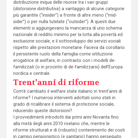
distribuzione iniqua delle risorse tra i vari gruppi
(
distorsione distributiva
) a vantaggio di alcune categorie
più garantite (“insider”) a fronte di altre meno (“mid-
sider”) o per nulla tutelate (“outsider”). A questi due
elementi si aggiungevano la mancanza di uno schema
nazionale di reddito minimo per la lotta alla povertà ed
esclusione sociale, e il sottosviluppo dei servizi sociali
rispetto alle prestazioni monetarie. Faceva da corollario
il persistente ruolo della famiglia come istituzione
erogatrice di welfare, in contrasto con i modelli de-
familizzati (o in procinto di de-familizzarsi) dell’Europa
nordica e centrale.
Trent’anni di riforme
Com’è cambiato il welfare state italiano in trent’anni di
riforme? I numerosi interventi adottati sono stati in
grado di ricalibrare il sistema di protezione sociale,
riducendo queste distorsioni?
I provvedimenti introdotti dai primi anni Novanta fino
alla metà degli anni 2010 rivelano che, mentre le
riforme strutturali e di (robusto) contenimento dei costi
in campo pensionistico (e sanitario) hanno perseguito