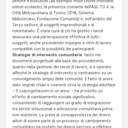
settore e istituzioni (ad esempio molti Unioni montane,
istituti scolastici, la presenza costante dell’ASL TO 4, la
Città Metropolitana di Torino, CPIA, Sistema
bibliotecario, Fondazione Comunità) e, nell’ambito del
Terzo settore, di soggetti imprenditoriali e di
volontariato
.
È stata cura di chi ha gestito i tavoli
assicurare una partecipazione effettiva di tutti i
soggetti, anche prevedendo impegno e ritmi di lavoro
compatibili con le possibilità dei partecipanti.
Strategie di intervento comunitarie
: tanto nei
documenti progettuali alla base dei procedimenti,
quanto nella gestione dei tavoli di lavoro, si è operato
affinché le strategie di intervento si centrassero su un
coinvolgimento ampio delle comunità. Il fatto di avere
dato segnali chiari e coerenti circa la strategia adottata
– 5 coprogettazioni in un anno – ha prodotto un
effetto di cambiamento sociale significativo,
consentendo di raggiungere un grado di integrazione
tra servizi istituzionali e attivazione comunitaria prima
non esistente. La presa di consapevolezza dei diversi
attori di essere parte di un processo di cambiamento
comunitario ha portato nei diversi percorsi a riflettere