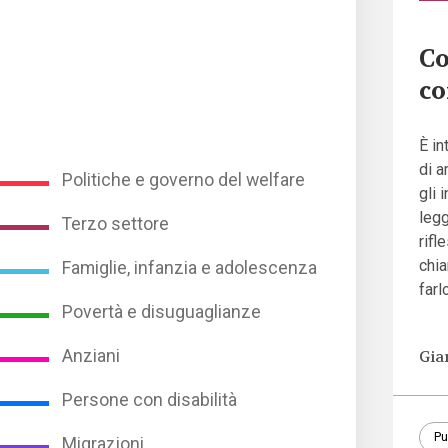
Co
co
È in
di a
Politiche e governo del welfare
gli 
leg
Terzo settore
rifl
chia
Famiglie, infanzia e adolescenza
farl
Povertà e disuguaglianze
Anziani
Gia
Persone con disabilità
Pu
Migrazioni