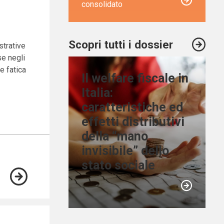
consolidato
Scopri tutti i dossier
strative
se negli
e fatica
Il welfare fiscale in
Italia:
caratteristiche ed
effetti distributivi
della “mano
invisibile” dello
stato sociale