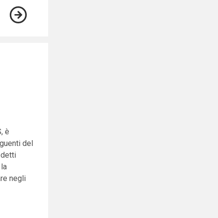
, è
eguenti del
detti
 la
re negli