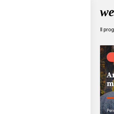
Il pro
A
m
Per