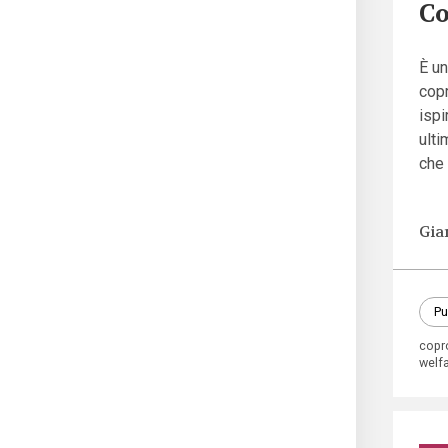
Co
È un
copr
ispi
ulti
che 
Gia
Pu
copr
welfa