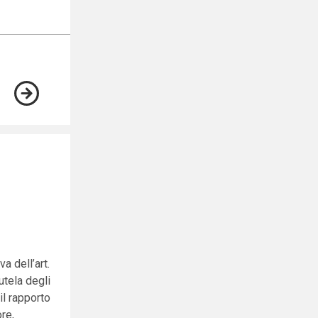
a dell’art.
utela degli
il rapporto
ore,