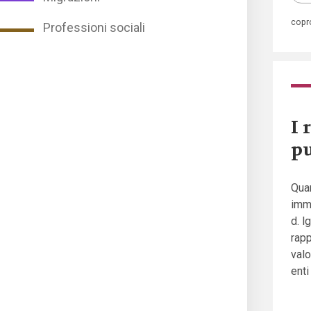
copr
Professioni sociali
I 
pu
Quan
imme
d. 
rapp
valo
enti