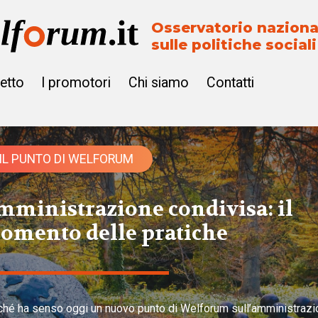
Osservatorio naziona
sulle politiche sociali
getto
I promotori
Chi siamo
Contatti
IL PUNTO DI WELFORUM
mministrazione condivisa: il
omento delle pratiche
ché ha senso oggi un nuovo punto di Welforum sull’amministraz