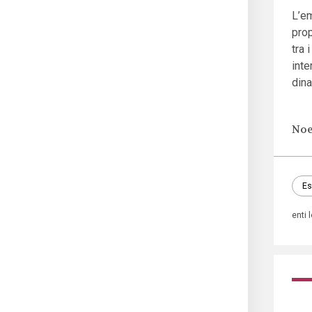
L’em
prop
tra 
inte
dina
Noe
Es
enti 