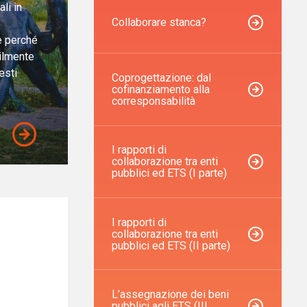
li in
Collaborare stanca?
 e perché
bilmente
esti
Coprogettazione: dal
cofinanziamento alla
corresponsabilità
I rapporti di
collaborazione tra enti
pubblici ed ETS (I parte)
I rapporti di
collaborazione tra enti
pubblici ed ETS (II parte)
L’assegnazione dei beni
pubblici agli ETS (III