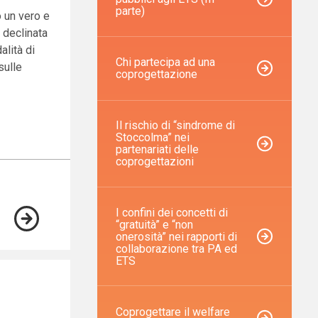
parte)
o un vero e
 declinata
alità di
Chi partecipa ad una
sulle
coprogettazione
Il rischio di “sindrome di
Stoccolma” nei
partenariati delle
coprogettazioni
I confini dei concetti di
“gratuità” e “non
onerosità” nei rapporti di
collaborazione tra PA ed
ETS
Coprogettare il welfare