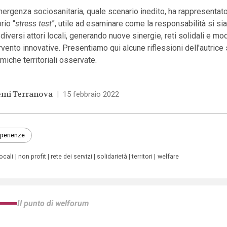
ergenza sociosanitaria, quale scenario inedito, ha rappresentat
rio “
stress test
”, utile ad esaminare come la responsabilità si sia
i diversi attori locali, generando nuove sinergie, reti solidali e mod
rvento innovative. Presentiamo qui alcune riflessioni dell'autrice 
miche territoriali osservate.
mi Terranova
|
15 febbraio 2022
perienze
locali
non profit
rete dei servizi
solidarietà
territori
welfare
Il punto di welforum