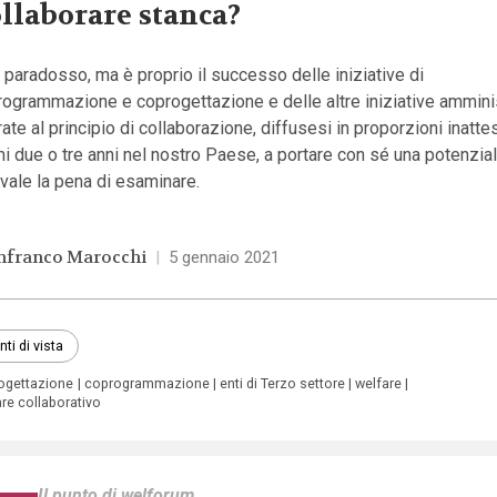
llaborare stanca?
 paradosso, ma è proprio il successo delle iniziative di
ogrammazione e coprogettazione e delle altre iniziative ammini
rate al principio di collaborazione, diffusesi in proporzioni inatte
mi due o tre anni nel nostro Paese, a portare con sé una potenzial
vale la pena di esaminare.
nfranco Marocchi
|
5 gennaio 2021
nti di vista
ogettazione
coprogrammazione
enti di Terzo settore
welfare
re collaborativo
Il punto di welforum