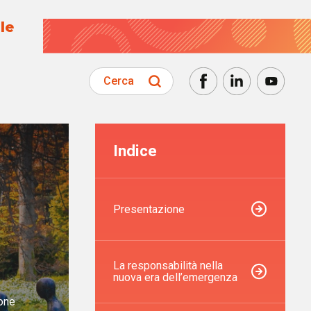
le
Cerca
Indice
Presentazione
La responsabilità nella
nuova era dell’emergenza
ione