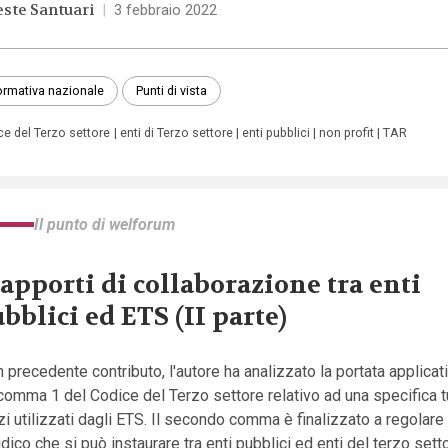
este Santuari
|
3 febbraio 2022
rmativa nazionale
Punti di vista
ce del Terzo settore
enti di Terzo settore
enti pubblici
non profit
TAR
Il punto di welforum
rapporti di collaborazione tra enti
bblici ed ETS (II parte)
n precedente contributo, l'autore ha analizzato la portata applicativ
comma 1 del Codice del Terzo settore relativo ad una specifica t
i utilizzati dagli ETS. Il secondo comma è finalizzato a regolare 
idico che si può instaurare tra enti pubblici ed enti del terzo sett