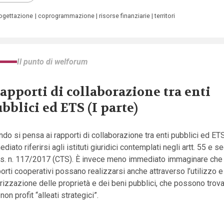
ogettazione
coprogrammazione
risorse finanziarie
territori
Il punto di welforum
rapporti di collaborazione tra enti
bblici ed ETS (I parte)
do si pensa ai rapporti di collaborazione tra enti pubblici ed ETS
diato riferirsi agli istituti giuridici contemplati negli artt. 55 e s
lgs. n. 117/2017 (CTS). È invece meno immediato immaginare che 
orti cooperativi possano realizzarsi anche attraverso l’utilizzo e
rizzazione delle proprietà e dei beni pubblici, che possono trova
 non profit “alleati strategici”.