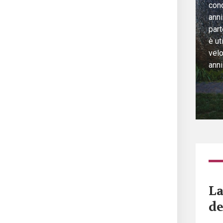
cond
anni
part
è ut
vel
anni
La
de