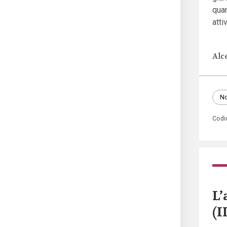
quan
atti
Alc
No
Codi
L’
(I