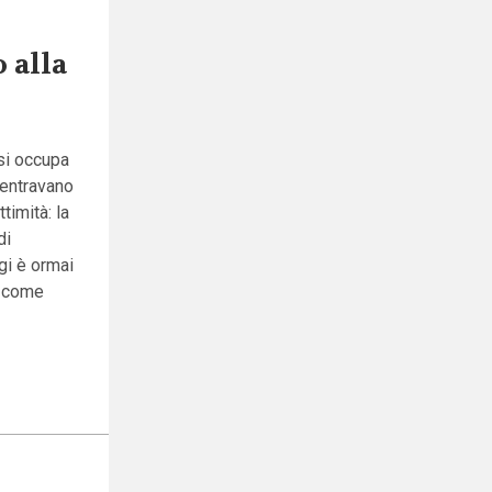
 alla
 si occupa
centravano
timità: la
di
gi è ormai
e come