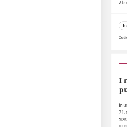
Alc
No
Codi
I 
pu
In u
71, 
spaz
giur