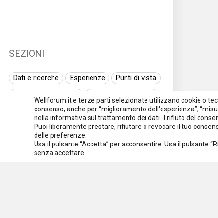
SEZIONI
Dati e ricerche
Esperienze
Punti di vista
Normativa nazionale
Normativa regionale
Wellforum.it e terze parti selezionate utilizzano cookie o tecno
consenso, anche per “miglioramento dell'esperienza”, “misur
Normativa europea
Rassegna normativa
nella
informativa sul trattamento dei dati
. Il rifiuto del con
Puoi liberamente prestare, rifiutare o revocare il tuo conse
I seminari di Welforum
Eventi
delle preferenze.
Usa il pulsante “Accetta” per acconsentire. Usa il pulsante “
Spazio ai promotori
senza accettare.