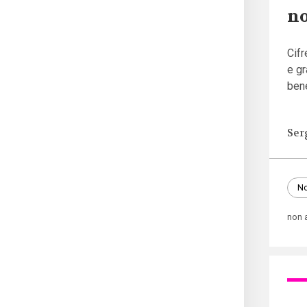
no
Cifr
e g
bene
Ser
No
non 