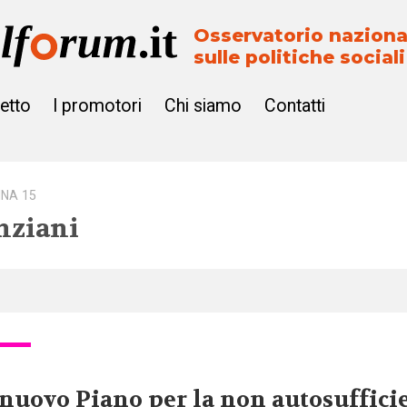
Osservatorio naziona
sulle politiche sociali
getto
I promotori
Chi siamo
Contatti
INA 15
nziani
 nuovo Piano per la non autosuffici