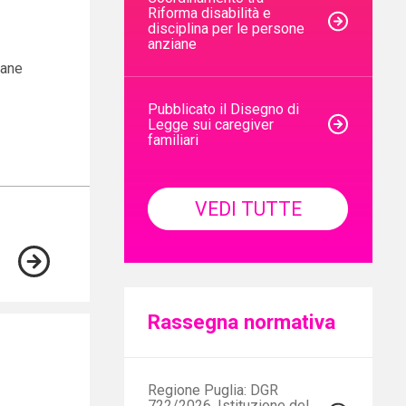
Riforma disabilità e
disciplina per le persone
anziane
mane
Pubblicato il Disegno di
Legge sui caregiver
familiari
VEDI TUTTE
Rassegna normativa
Regione Puglia: DGR
722/2026, Istituzione del