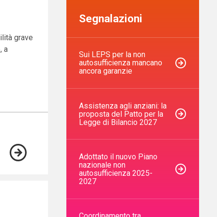
Segnalazioni
lità grave
, a
Sui LEPS per la non
autosufficienza mancano
ancora garanzie
Assistenza agli anziani: la
proposta del Patto per la
Legge di Bilancio 2027
Adottato il nuovo Piano
nazionale non
autosufficienza 2025-
2027
Coordinamento tra