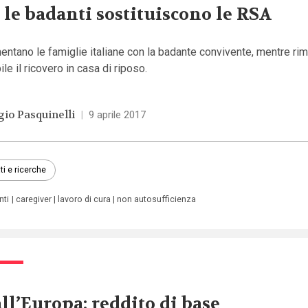
 le badanti sostituiscono le RSA
ntano le famiglie italiane con la badante convivente, mentre ri
ile il ricovero in casa di riposo.
gio Pasquinelli
|
9 aprile 2017
ti e ricerche
nti
caregiver
lavoro di cura
non autosufficienza
ll’Europa: reddito di base