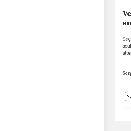
Ve
au
Segn
adul
atte
Ser
No
assi