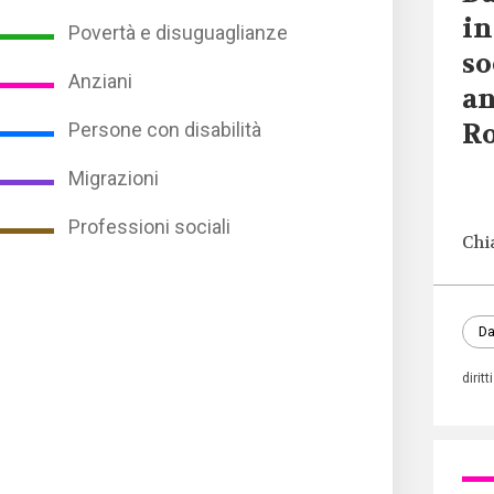
in
Povertà e disuguaglianze
so
Anziani
an
R
Persone con disabilità
Migrazioni
Professioni sociali
Chi
Da
diritt