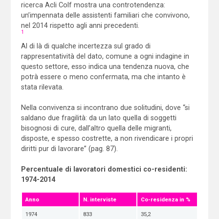
ricerca Acli Colf mostra una controtendenza:
un’impennata delle assistenti familiari che convivono,
nel 2014 rispetto agli anni precedenti.
1
Al di là di qualche incertezza sul grado di
rappresentatività del dato, comune a ogni indagine in
questo settore, esso indica una tendenza nuova, che
potrà essere o meno confermata, ma che intanto è
stata rilevata.
Nella convivenza si incontrano due solitudini, dove “si
saldano due fragilità: da un lato quella di soggetti
bisognosi di cure, dall’altro quella delle migranti,
disposte, e spesso costrette, a non rivendicare i propri
diritti pur di lavorare” (pag. 87).
Percentuale di lavoratori domestici co-residenti:
1974-2014
Anno
N. interviste
Co-residenza in %
1974
833
35,2