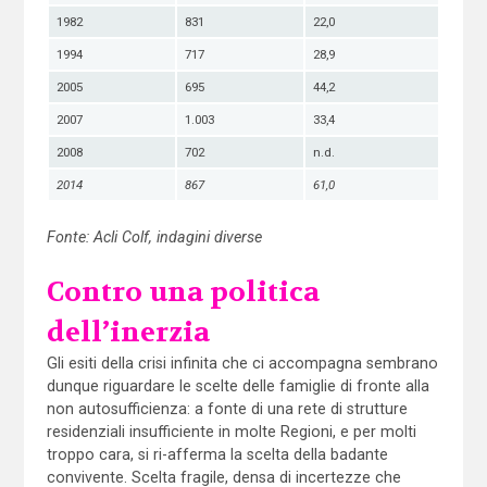
1982
831
22,0
1994
717
28,9
2005
695
44,2
2007
1.003
33,4
2008
702
n.d.
2014
867
61,0
Fonte: Acli Colf, indagini diverse
Contro una politica
dell’inerzia
Gli esiti della crisi infinita che ci accompagna sembrano
dunque riguardare le scelte delle famiglie di fronte alla
non autosufficienza: a fonte di una rete di strutture
residenziali insufficiente in molte Regioni, e per molti
troppo cara, si ri-afferma la scelta della badante
convivente. Scelta fragile, densa di incertezze che