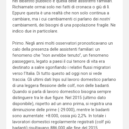
nel dibattito pubblico è quella delle assistenti familiari.
Richiamate ormai solo nei fatti di cronaca o giù di lì.
Eppure questa è una realtà che non solo continua a
cambiare, ma i cui cambiamenti ci parlano dei
nostri
cambiamenti, dei bisogni di una popolazione fragile. Ne
indico due in particolare.
Primo. Negli anni molti osservatori pronosticavano un
calo della presenza delle assistenti familiari: un
fenomeno che “non avrebbe tenuto”, un fenomeno
passeggero, legato a paesi il cui tenore di vita era
destinato a salire sgonfiando i relativi flussi migratori
verso l’Italia. Di tutto questo ad oggi non si vede
traccia. Gli ultimi dati Inps sul lavoro domestico parlano
di una leggera flessione delle colf, non delle badanti.
Quando si parla di lavoro domestico bisogna sempre
distinguere tra le due figure. Nel 2015 (ultimo dato
disponibile), rispetto ad un anno prima, si registra una
diminuzione delle prime (-29.000), mentre le badanti
sono aumentate: +8.000, ossia più 2,2%. In totale i
lavoratori domestici regolarmente registrati (colf più
badanti) risultavano 886.000 alle fine del 2015.