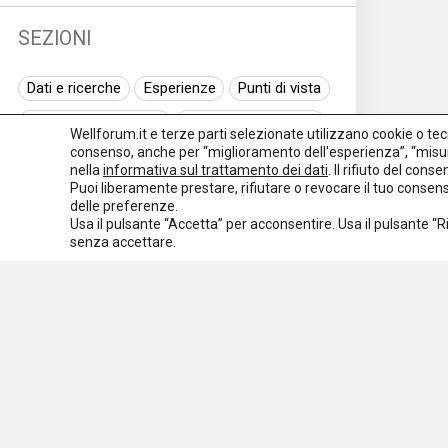
SEZIONI
Dati e ricerche
Esperienze
Punti di vista
Normativa nazionale
Normativa regionale
Wellforum.it e terze parti selezionate utilizzano cookie o tecno
consenso, anche per “miglioramento dell'esperienza”, “misur
Normativa europea
Rassegna normativa
nella
informativa sul trattamento dei dati
. Il rifiuto del con
Puoi liberamente prestare, rifiutare o revocare il tuo conse
I seminari di Welforum
Eventi
delle preferenze.
Usa il pulsante “Accetta” per acconsentire. Usa il pulsante “
Spazio ai promotori
senza accettare.