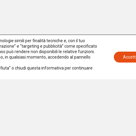
logie simili per finalità tecniche e, con il tuo
azione” e “targeting e pubblicità” come specificato
senso può rendere non disponibili le relative funzioni.
nso, in qualsiasi momento, accedendo al pannello
Accett
Rifiuta” o chiudi questa informativa per continuare
Iscriviti alla newsletter
Accetto la
Privacy Policy