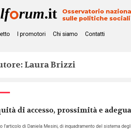
Osservatorio naziona
sulle politiche sociali
getto
I promotori
Chi siamo
Contatti
utore: Laura Brizzi
uità di accesso, prossimità e adegu
 l’articolo di Daniela Mesini, di inquadramento del sistema degl