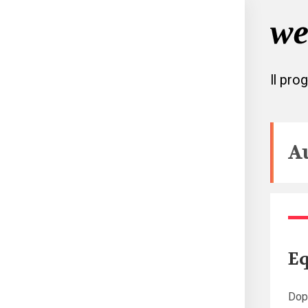
Il pro
A
Eq
Dopo