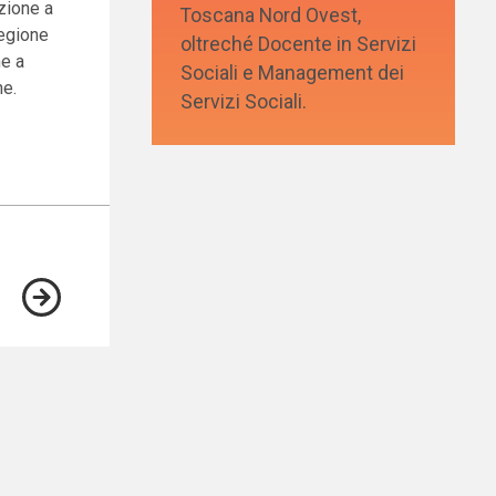
azione a
Toscana Nord Ovest,
Regione
oltreché Docente in Servizi
me a
Sociali e Management dei
he.
Servizi Sociali.