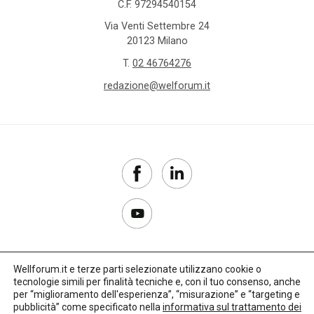
C.F. 97294540154
Via Venti Settembre 24
20123 Milano
T.
02 46764276
redazione@welforum.it
Wellforum.it e terze parti selezionate utilizzano cookie o
tecnologie simili per finalità tecniche e, con il tuo consenso, anche
Copyright 2017–2026
per “miglioramento dell'esperienza”, “misurazione” e “targeting e
pubblicità” come specificato nella
informativa sul trattamento dei
Privacy Policy