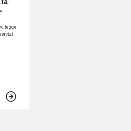
ia-
e
ova legge
servizi