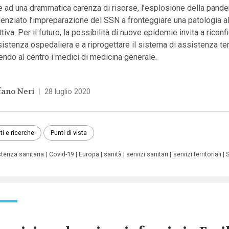
e ad una drammatica carenza di risorse, l’esplosione della pand
enziato l’impreparazione del SSN a fronteggiare una patologia 
ttiva. Per il futuro, la possibilità di nuove epidemie invita a riconf
sistenza ospedaliera e a riprogettare il sistema di assistenza terr
ndo al centro i medici di medicina generale.
fano Neri
|
28 luglio 2020
ti e ricerche
Punti di vista
stenza sanitaria
Covid-19
Europa
sanità
servizi sanitari
servizi territoriali