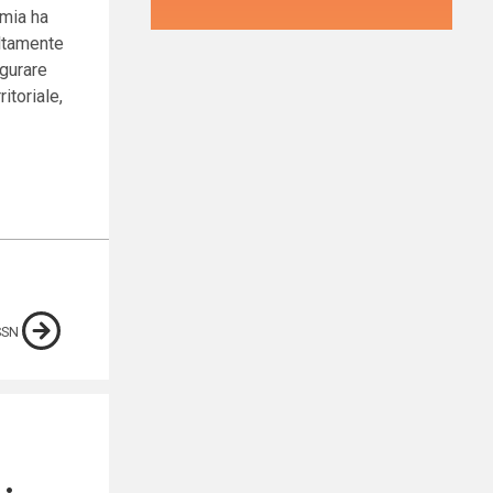
emia ha
altamente
igurare
itoriale,
SSN