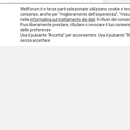
Normativa nazionale
Normativa regionale
Wellforum.it e terze parti selezionate utilizzano cookie o tecno
consenso, anche per “miglioramento dell'esperienza”, “misur
Normativa europea
Rassegna normativa
nella
informativa sul trattamento dei dati
. Il rifiuto del con
Puoi liberamente prestare, rifiutare o revocare il tuo conse
I seminari di Welforum
Eventi
delle preferenze.
Usa il pulsante “Accetta” per acconsentire. Usa il pulsante “
Spazio ai promotori
senza accettare.