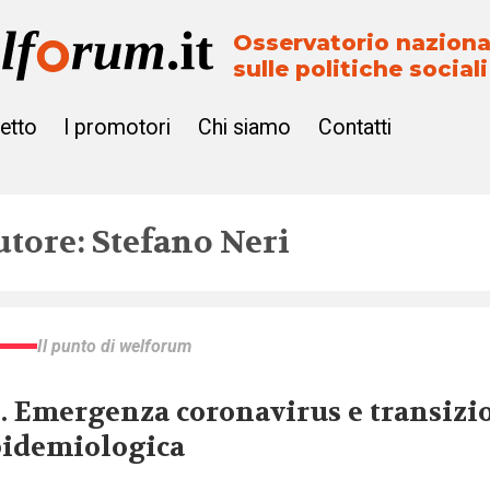
Osservatorio naziona
sulle politiche sociali
getto
I promotori
Chi siamo
Contatti
utore: Stefano Neri
Il punto di welforum
2. Emergenza coronavirus e transizi
idemiologica