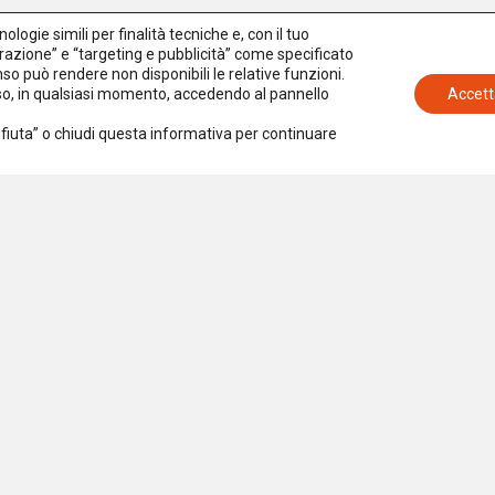
logie simili per finalità tecniche e, con il tuo
azione” e “targeting e pubblicità” come specificato
senso può rendere non disponibili le relative funzioni.
nso, in qualsiasi momento, accedendo al pannello
Accett
Rifiuta” o chiudi questa informativa per continuare
Iscriviti alla newsletter
Accetto la
Privacy Policy