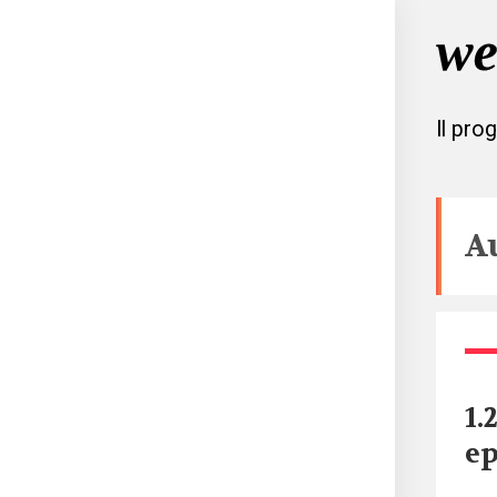
Il pro
A
1.
ep