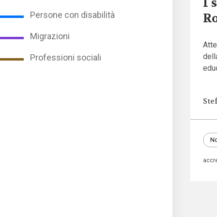
I 
Persone con disabilità
Ro
Migrazioni
Atte
dell
Professioni sociali
educ
Ste
No
accr