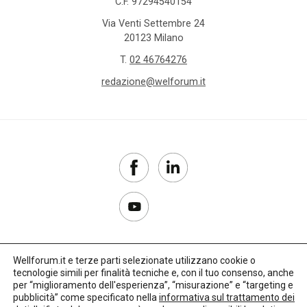
C.F. 97294540154
Via Venti Settembre 24
20123 Milano
T.
02 46764276
redazione@welforum.it
Wellforum.it e terze parti selezionate utilizzano cookie o
tecnologie simili per finalità tecniche e, con il tuo consenso, anche
Copyright 2017–2026
per “miglioramento dell'esperienza”, “misurazione” e “targeting e
pubblicità” come specificato nella
informativa sul trattamento dei
Privacy Policy