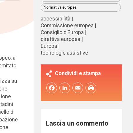
Normativa europea
accessibilità
Commissione europea
Consiglio d’Europa
direttiva europea
Europa
tecnologie assistive
peo, al
omitato
Condividi e stampa
lizza su
Facebook
LinkedIn
Email
one,
zione
tadini
ello di
ipazione
Lascia un commento
ione