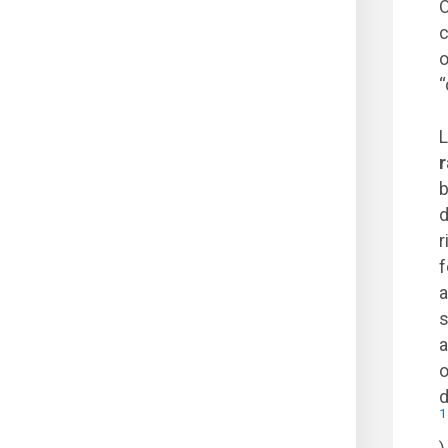
O
c
o
“
L
r
b
d
r
f
a
s
a
o
d
1