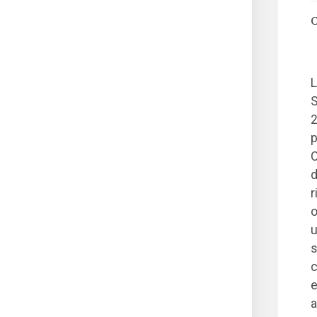
C
L
S
2
p
C
d
r
o
u
s
c
e
a