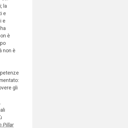
; la
i e
i e
 ha
non è
opo
tà non è
ompetenze
mmentato:
overe gli
.
ali
ù
 Pillar