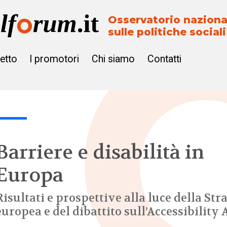
Osservatorio naziona
sulle politiche sociali
getto
I promotori
Chi siamo
Contatti
Barriere e disabilità in
Europa
Risultati e prospettive alla luce della Str
europea e del dibattito sull’Accessibility 