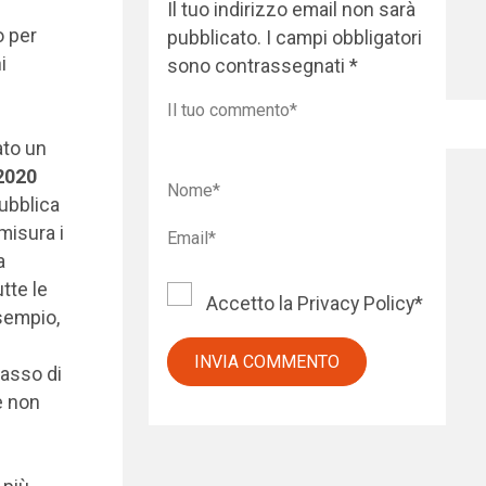
Il tuo indirizzo email non sarà
o per
pubblicato.
I campi obbligatori
i
sono contrassegnati
*
ato un
-2020
ubblica
misura i
a
tte le
Accetto la
Privacy Policy
*
esempio,
tasso di
e non