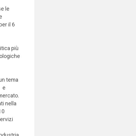
e le
e
er il 6
tica più
nologiche
 un tema
à e
 mercato.
ti nella
10
ervizi
ndustria.