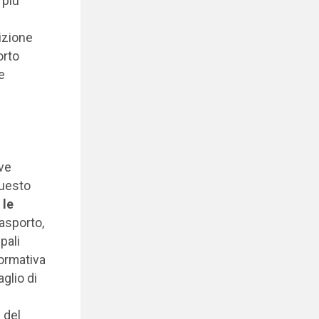
 più
izione
orto
e
ive
questo
 le
rasporto,
pali
normativa
aglio di
p
del