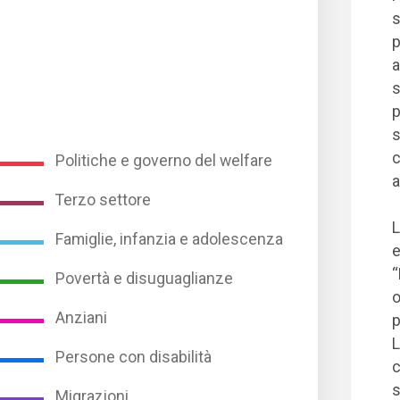
s
p
a
s
p
s
c
Politiche e governo del welfare
a
Terzo settore
L
Famiglie, infanzia e adolescenza
e
“
Povertà e disuguaglianze
o
Anziani
p
L
Persone con disabilità
c
s
Migrazioni