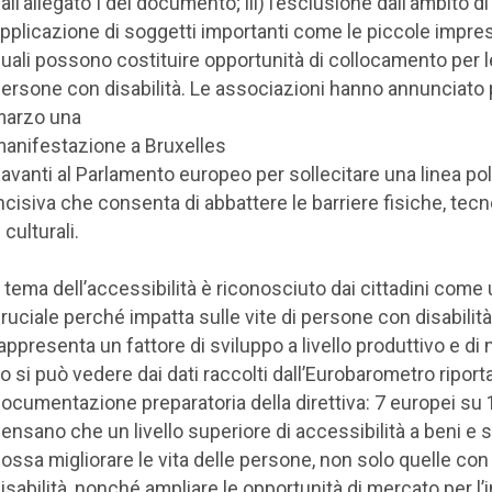
all’allegato I del documento; iii) l’esclusione dall’ambito di
pplicazione di soggetti importanti come le piccole impres
uali possono costituire opportunità di collocamento per l
ersone con disabilità. Le associazioni hanno annunciato p
marzo una
anifestazione a Bruxelles
avanti al Parlamento europeo per sollecitare una linea poli
ncisiva che consenta di abbattere le barriere fisiche, tec
 culturali.
l tema dell’accessibilità è riconosciuto dai cittadini come
ruciale perché impatta sulle vite di persone con disabilit
appresenta un fattore di sviluppo a livello produttivo e di
o si può vedere dai dati raccolti dall’Eurobarometro riporta
ocumentazione preparatoria della direttiva: 7 europei su 
ensano che un livello superiore di accessibilità a beni e s
ossa migliorare le vita delle persone, non solo quelle con
isabilità, nonché ampliare le opportunità di mercato per l’i