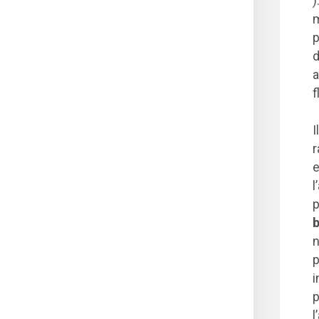
)
m
p
d
a
f
Il
r
e
l
p
b
n
p
i
p
l