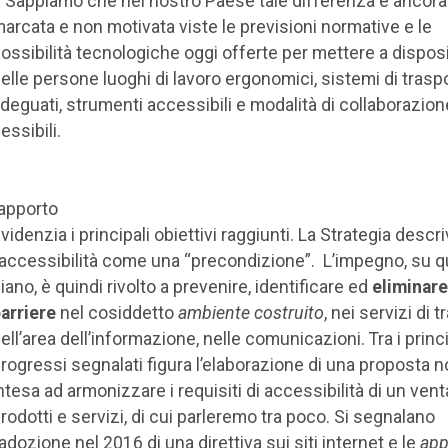
. Sappiamo che nel nostro Paese tale differenza è ancora
arcata e non motivata viste le previsioni normative e le
ossibilità tecnologiche oggi offerte per mettere a dispos
elle persone luoghi di lavoro ergonomici, sistemi di trasp
deguati, strumenti accessibili e modalità di collaborazion
lessibili.
apporto
videnzia i principali obiettivi raggiunti. La Strategia descr
’accessibilità come una “precondizione”. L’impegno, su 
iano, è quindi rivolto a prevenire, identificare ed
eliminare
arriere
nel cosiddetto
ambiente costruito
, nei servizi di t
ell’area dell’informazione, nelle comunicazioni. Tra i princi
rogressi segnalati figura l’elaborazione di una proposta 
ntesa ad armonizzare i requisiti di accessibilità di un vent
rodotti e servizi, di cui parleremo tra poco. Si segnalano
’adozione nel 2016 di una direttiva sui siti internet e le
ap