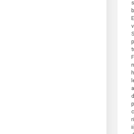
s
b
E
v
S
p
t
F
n
h
l
a
d
p
c
r
i