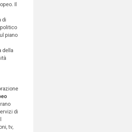
ropeo. Il
 di
politico
sul piano
a della
ità
orazione
peo
erano
ervizi di
l
i, tv,