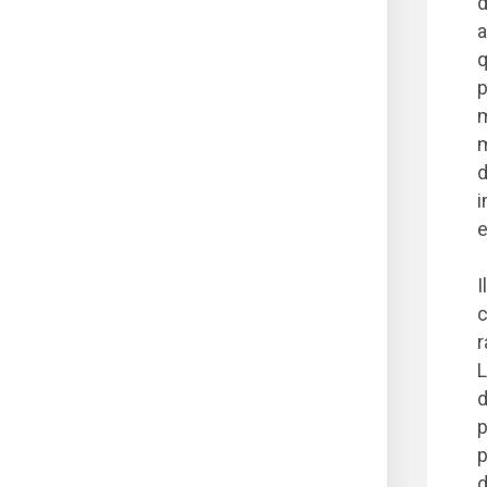
d
a
q
p
m
d
i
e
I
c
r
L
d
p
p
d