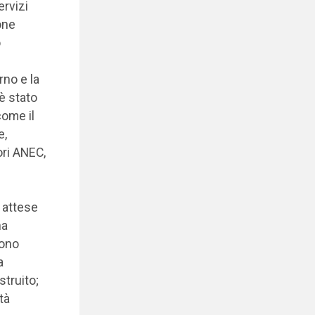
ervizi
one
o
rno e la
è stato
come il
e,
ri ANEC,
 attese
na
Sono
a
struito;
tà