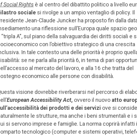
f Social Rights
è al centro del dibattito politico a livello eu
ilastro sociale
si rivolge a un ampio ventaglio di policy. Il
residente Jean-Claude Juncker ha proposto fin dalla data
nsediamento una riflessione sull’Europa quale spazio geo
 “tripla A”, sul piano della salvaguardia dei diritti sociali e 
ocioeconomico con l’obiettivo strategico di una crescita
nclusiva. In tale contesto una delle priorità è proprio quell
isabilità: se ne parla alla priorità 6, in tema di pari opportun
ell’accesso al mercato del lavoro, e alla 16 che tratta del
ostegno economico alle persone con disabilità.
uesta visione dovrebbe riverberarsi nel percorso di elab
ell’
European Accessibility Act
,
ovvero il nuovo
atto euro
ull’accessibilità dei prodotti e dei servizi
ove si consid
aturalmente le strutture, ma anche i beni strumentali e i s
ui si servono imprese e famiglie. La norma coprirà infatti i
omparto tecnologico (computer e sistemi operativi, telefon