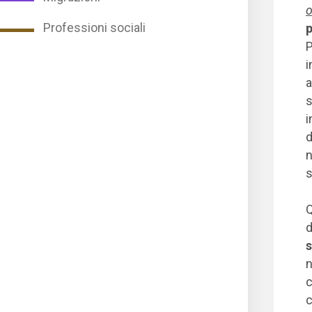
o
Professioni sociali
p
P
i
a
s
i
d
n
s
Q
d
s
n
c
c