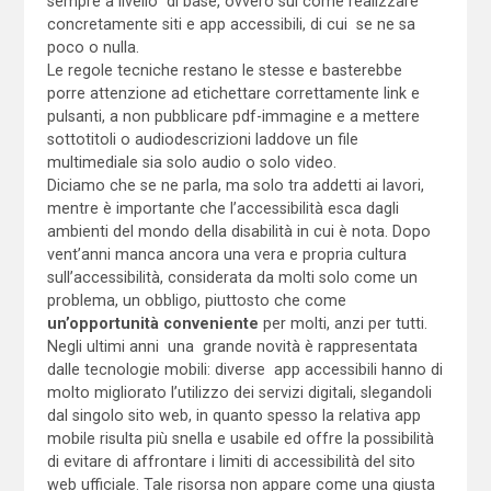
sempre a livello di base, ovvero sul come realizzare
concretamente siti e app accessibili, di cui se ne sa
poco o nulla.
Le regole tecniche restano le stesse e basterebbe
porre attenzione ad etichettare correttamente link e
pulsanti, a non pubblicare pdf-immagine e a mettere
sottotitoli o audiodescrizioni laddove un file
multimediale sia solo audio o solo video.
Diciamo che se ne parla, ma solo tra addetti ai lavori,
mentre è importante che l’accessibilità esca dagli
ambienti del mondo della disabilità in cui è nota. Dopo
vent’anni manca ancora una vera e propria cultura
sull’accessibilità, considerata da molti solo come un
problema, un obbligo, piuttosto che come
un’opportunità conveniente
per molti, anzi per tutti.
Negli ultimi anni una grande novità è rappresentata
dalle tecnologie mobili: diverse app accessibili hanno di
molto migliorato l’utilizzo dei servizi digitali, slegandoli
dal singolo sito web, in quanto spesso la relativa app
mobile risulta più snella e usabile ed offre la possibilità
di evitare di affrontare i limiti di accessibilità del sito
web ufficiale. Tale risorsa non appare come una giusta