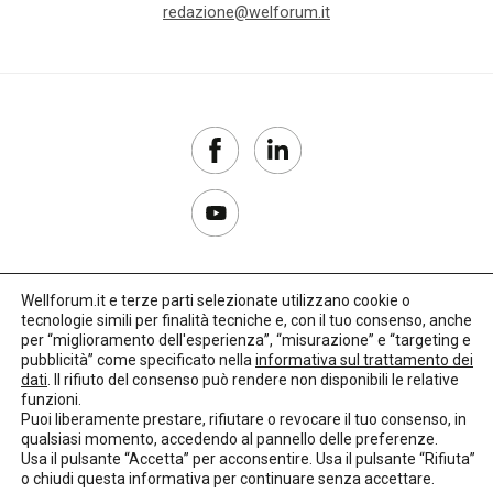
redazione@welforum.it
Wellforum.it e terze parti selezionate utilizzano cookie o
tecnologie simili per finalità tecniche e, con il tuo consenso, anche
Copyright 2017–2026
per “miglioramento dell'esperienza”, “misurazione” e “targeting e
pubblicità” come specificato nella
informativa sul trattamento dei
Privacy Policy
dati
. Il rifiuto del consenso può rendere non disponibili le relative
funzioni.
Impostazioni cookie
Puoi liberamente prestare, rifiutare o revocare il tuo consenso, in
qualsiasi momento, accedendo al pannello delle preferenze.
🌳
Credits:
LO Studio
Usa il pulsante “Accetta” per acconsentire. Usa il pulsante “Rifiuta”
o chiudi questa informativa per continuare senza accettare.