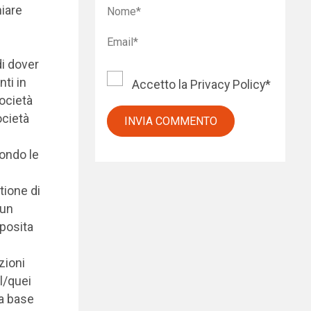
hiare
di dover
nti in
Accetto la
Privacy Policy
*
società
ocietà
condo le
tione di
 un
pposita
zioni
l/quei
la base