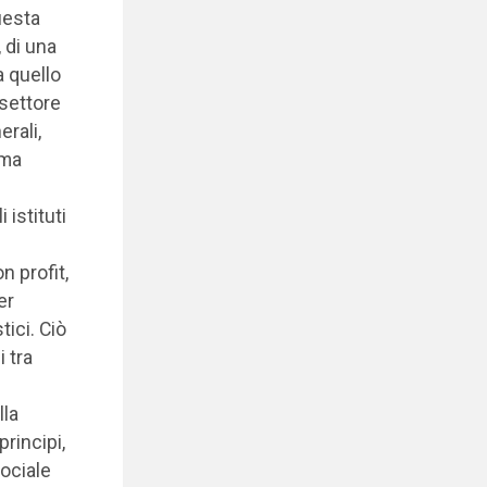
uesta
 di una
a quello
 settore
erali,
 ma
istituti
n profit,
er
tici. Ciò
 tra
lla
principi,
sociale