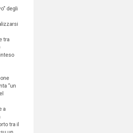
vo” degli
lizzarsi
 tra
e
 inteso
gione
nta “un
el
e a
n
o tra il
 su un