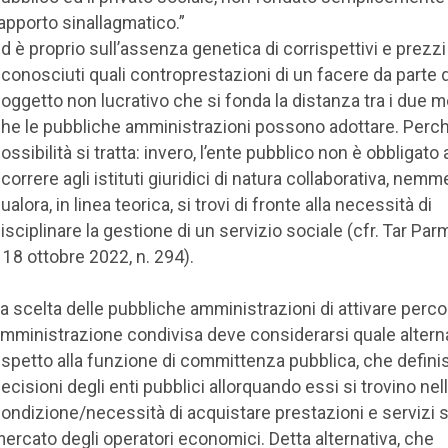
apporto sinallagmatico.”
d è proprio sull’assenza genetica di corrispettivi e prezzi
iconosciuti quali controprestazioni di un facere da parte 
oggetto non lucrativo che si fonda la distanza tra i due m
he le pubbliche amministrazioni possono adottare. Perch
ossibilità si tratta: invero, l’ente pubblico non è obbligato 
icorrere agli istituti giuridici di natura collaborativa, nem
ualora, in linea teorica, si trovi di fronte alla necessità di
isciplinare la gestione di un servizio sociale (cfr. Tar Par
, 18 ottobre 2022, n. 294).
a scelta delle pubbliche amministrazioni di attivare percor
mministrazione condivisa deve considerarsi quale altern
ispetto alla funzione di committenza pubblica, che defini
ecisioni degli enti pubblici allorquando essi si trovino nel
ondizione/necessità di acquistare prestazioni e servizi s
ercato degli operatori economici. Detta alternativa, che