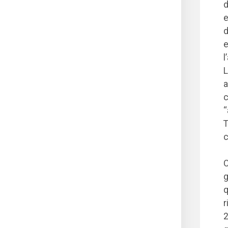
d
e
d
e
l
L
a
c
“
T
c
C
g
q
r
2