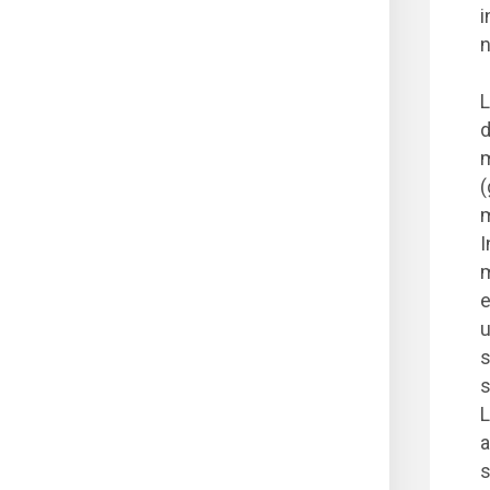
i
n
L
d
m
(
m
I
m
e
u
s
s
L
a
s