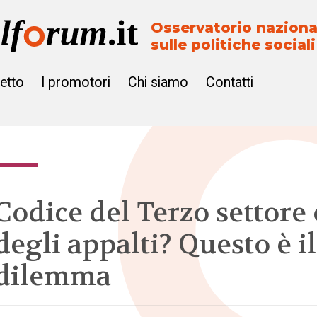
Osservatorio naziona
sulle politiche sociali
getto
I promotori
Chi siamo
Contatti
Codice del Terzo settore 
degli appalti? Questo è il
dilemma