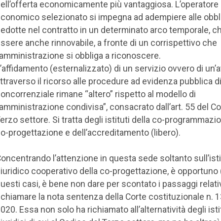
ell’offerta economicamente più vantaggiosa. L’operatore
conomico selezionato si impegna ad adempiere alle obbl
edotte nel contratto in un determinato arco temporale, c
ssere anche rinnovabile, a fronte di un corrispettivo che
’amministrazione si obbliga a riconoscere.
’affidamento (esternalizzato) di un servizio ovvero di un’at
ttraverso il ricorso alle procedure ad evidenza pubblica d
oncorrenziale rimane “altero” rispetto al modello di
amministrazione condivisa”, consacrato dall’art. 55 del Co
erzo settore. Si tratta degli istituti della co-programmazio
o-progettazione e dell’accreditamento (libero).
oncentrando l’attenzione in questa sede soltanto sull’ist
iuridico cooperativo della co-progettazione, è opportuno 
uesti casi, è bene non dare per scontato i passaggi relativ
ichiamare la nota sentenza della Corte costituzionale n. 1
020. Essa non solo ha richiamato all’alternatività degli isti