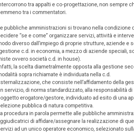
ntercorrono tra appalti e co-progettazione, non sempre c
emmeno tra i commentatori.
e pubbliche amministrazioni si trovano nella condizione 
ecidere “se e come” organizzare servizi, attività e interve
odo diverso dall’impiego di proprie strutture, aziende e 
gestione c.d. in economia, a mezzo di aziende speciali, s
iste ovvero società c.d. in house).
nfatti, la scelta diametralmente opposta alla gestione se
odalità sopra richiamate è individuata nella c.d.
sternalizzazione, che consiste nell’affidamento della ges
n servizio, di norma standardizzato, alla responsabilità di
oggetto erogatore/gestore, individuato ad esito di una a
elezione pubblica di natura competitiva.
a procedura in parola permette alle pubbliche amministra
ggiudicatrici di affidare/assegnare la realizzazione di que
ervizi ad un unico operatore economico, selezionato sul