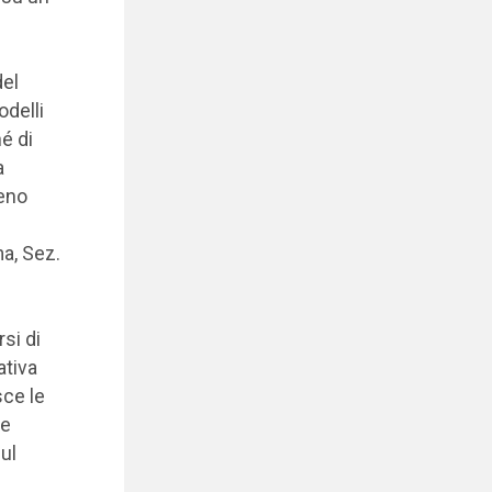
del
odelli
é di
a
meno
ma, Sez.
si di
ativa
sce le
le
ul