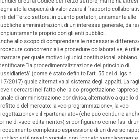
iuridici di cui al Codice del Terzo settore, ma ne ha altresì
egnalato la capacità di valorizzare il “rapporto collaborati
nti del Terzo settore, in quanto portatori, unitamente alle
ubbliche amministrazioni, di un interesse generale, da rea
ongiuntamente proprio con gli enti pubblici.
nche allo scopo di comprendere le necessarie differenze
rocedure concorrenziali e procedure collaborative, è util
imarcare per quale motivo i giudici costituzionali abbiano
dentificare “la procedimentalizzazione del principio di
ussidiarietà” (come è stato definito l’art. 55 del d. lgs n.
17/2017) quale alternativa al sistema degli appalti. La ra
eve ricercarsi nel fatto che la co-progettazione rapprese
anale di amministrazione condivisa, alternativo a quello d
rofitto e del mercato: la «co-programmazione», la «co-
rogettazione» e il «partenariato» (che può condurre anch
orme di «accreditamento») si configurano come fasi di u
rocedimento complesso espressione di un diverso rapport
ubblico ed il privato sociale, non fondato semplicemente