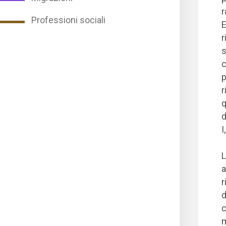
r
Professioni sociali
E
r
s
c
p
r
q
d
I
L
a
r
d
c
m