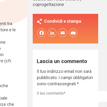
coprogettazione
Condividi e stampa
nti tra
ttore e le
Facebook
LinkedIn
Email
ene
e
in
Lascia un commento
e (cfr.
Il tuo indirizzo email non sarà
pubblicato.
I campi obbligatori
sono contrassegnati
*
anche
iale
enze che