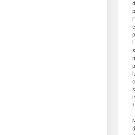
d
p
F
e
p
i
s
n
p
l
c
s
i
f
N
d