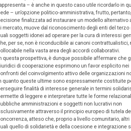
appresenta – è anche in questo caso utile ricordarlo in q
ede – un’opzione politico-amministrativa, frutto, pertanto,
ecisione finalizzata ad instaurare un modello alternativo 
i mercato, muove dal riconoscimento degli enti del terzo
uali soggetti idonei ad operare per la cura di interessi gen
he, per se, non è riconducibile ai canoni contrattualistici,
ollocabile nella vasta area degli accordi collaborativi.
n questa prospettiva, è dunque possibile affermare che gli 
iuridici di cooperazione esprimono un favor esplicito nei
onfronti del coinvolgimento attivo delle organizzazioni no
n quanto queste ultime sono espressamente costituite p
erseguire finalità di interesse generale in termini solidaris
ermette di leggere e interpretare tutte le forme relazionali
ubbliche amministrazioni e soggetti non lucrativi non
sclusivamente attraverso il principio europeo di tutela de
oncorrenza, atteso che, proprio a livello comunitario, altri 
uali quello di solidarietà e della coesione e integrazione 