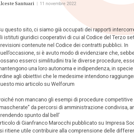
lceste Santuari
|
11 novembre 2022
u questo sito, ci siamo già occupati dei rapporti intercorre
li istituti giuridici cooperativi di cui al Codice del Terzo se
revisioni contenute nel Codice dei contratti pubblici. In
uell’occasione, si è avuto modo di evidenziare che, sebb
ossano esserci similitudini tra le diverse procedure, ess
antengono una loro autonoma e indipendenza, in specie 
rdine agli obiettivi che le medesime intendono raggiunger
uesto mio articolo su Welforum
.
oiché non mancano gli esempi di procedure competitive
mascherate” da percorsi di amministrazione condivisa, 
rendendo spunto dal bell’
rticolo di Gianfranco Marocchi pubblicato su Impresa Soc
 si ritiene utile contribuire alla comprensione delle differ