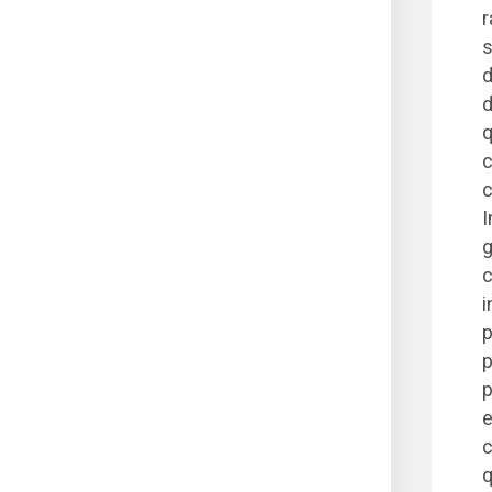
r
s
d
d
q
c
c
I
g
c
i
p
p
p
e
c
q