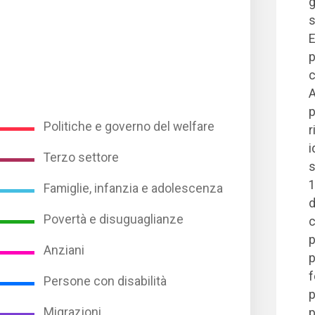
g
s
E
p
c
A
p
Politiche e governo del welfare
r
i
Terzo settore
s
1
Famiglie, infanzia e adolescenza
d
Povertà e disuguaglianze
c
p
Anziani
p
f
Persone con disabilità
p
Migrazioni
p