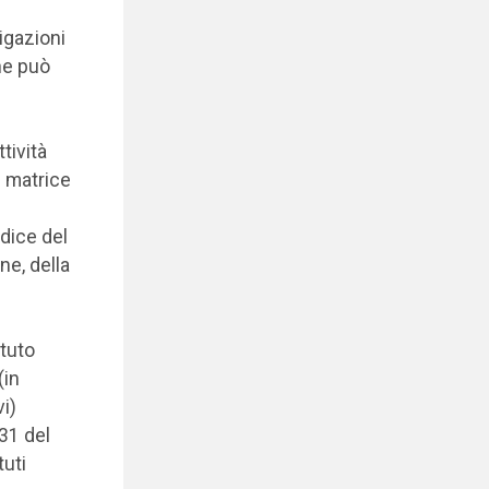
igazioni
he può
tività
i matrice
dice del
ne, della
ituto
(in
i)
31 del
tuti