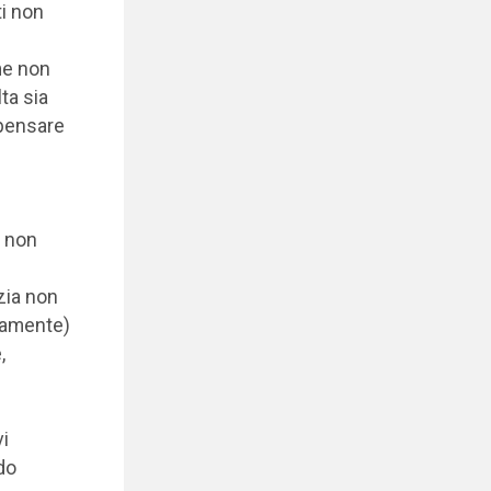
ti non
me non
ta sia
mpensare
e non
zia non
riamente)
,
vi
do