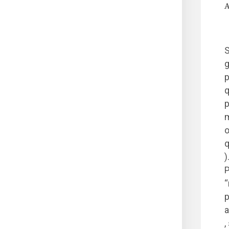
A
S
g
p
q
p
m
o
q
)
P
“
p
a
,