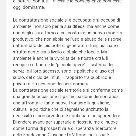
di potere, con tutti i riflessi e le conseguenze connesse,
oggi dominante.
La contrattazione sociale si è occupata e si occupa di
ambiente, non solo per la sua difesa, ma anche come
uno degli assi attorno a cui costruire un nuovo modello
produttivo, che non abbia nell’uso e abuso delle risorse
naturali uno dei più potenti generatori di ingiustizia e di
sfruttamento sia a livello globale che locale. Ma
ambiente è anche la vivibilità delle nostre città, il
recupero urbano e le “piccole opere”, il sistema dei
servizi e il loro accesso, sono le politiche di uso del
suolo, del ciclo dei rifiuti, il rapporto tra pubblico e
privato nella gestione dei beni comuni.
La contrattazione sociale territoriale si conferma come
una grande occasione di partecipazione democratica,
che affronta le tante nuove frontiere linguistiche,
culturali e politiche che ci segnalano anzitutto la
necessità di comprendere e continuare ad apprendere.
Di andare avanti per superarle e ricostituirne di nuove
come forma di prospettiva e di speranza.ricercatore
della Fondazione Giuseppe Di Vittorio; per essa è