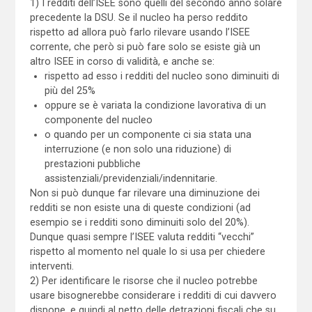
1) I redditi dell’ISEE sono quelli del secondo anno solare
precedente la DSU. Se il nucleo ha perso reddito
rispetto ad allora può farlo rilevare usando l’ISEE
corrente, che però si può fare solo se esiste già un
altro ISEE in corso di validità, e anche se:
rispetto ad esso i redditi del nucleo sono diminuiti di
più del 25%
oppure se è variata la condizione lavorativa di un
componente del nucleo
o quando per un componente ci sia stata una
interruzione (e non solo una riduzione) di
prestazioni pubbliche
assistenziali/previdenziali/indennitarie.
Non si può dunque far rilevare una diminuzione dei
redditi se non esiste una di queste condizioni (ad
esempio se i redditi sono diminuiti solo del 20%).
Dunque quasi sempre l’ISEE valuta redditi “vecchi”
rispetto al momento nel quale lo si usa per chiedere
interventi.
2) Per identificare le risorse che il nucleo potrebbe
usare bisognerebbe considerare i redditi di cui davvero
dispone, e quindi al netto delle detrazioni fiscali che su