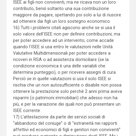
ISEE ai figli non conviventi, ma ne ricava non un loro
contributo, bensì soltanto una sua contribuzione
maggiore da pagare, spettando poi solo a lui di riuscire
ad ottenere dai figli un loro sostegno economico.
16) Tutti i problemi citati agiscono anche se si usa il
solo valore dell’ISEE non per definire contribuzioni, ma
per poter accedere ad un intervento; come accade
quando l’ISEE si usa entro le valutazioni nelle Unità
Valutative Multidimensionali per poter accedere a
ricoveri in RSA o ad assistenza domiciliare (se la
condizione economica è una delle variabili che
determina punteggio), o per ricevere assegni di cura.
Perciò se in quelle valutazioni si usa il solo ISEE si
rischia che un non autosufficiente o disabile non possa
ottenere la prestazione solo perché 2 anni prima aveva
risparmi (o patrimoni immobiliari) che adesso non ha
più, e per la variazione dei quali non può presentare un
ISEE corrente.
17) L’attestazione da parte dei servizi sociali di
“abbandono del coniuge” o di “estraneità nei rapporti
affettivi ed economici di figli e genitori non conviventi”
può produrre aumento o diminuzione degli ISEE. Ma i