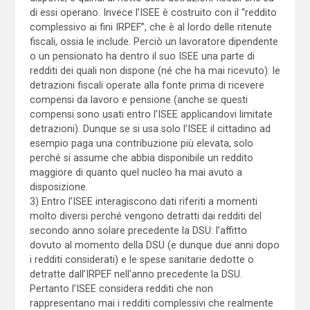
di essi operano. Invece l’ISEE è costruito con il “reddito
complessivo ai fini IRPEF”, che è al lordo delle ritenute
fiscali, ossia le include. Perciò un lavoratore dipendente
o un pensionato ha dentro il suo ISEE una parte di
redditi dei quali non dispone (né che ha mai ricevuto): le
detrazioni fiscali operate alla fonte prima di ricevere
compensi da lavoro e pensione (anche se questi
compensi sono usati entro l’ISEE applicandovi limitate
detrazioni). Dunque se si usa solo l’ISEE il cittadino ad
esempio paga una contribuzione più elevata, solo
perché si assume che abbia disponibile un reddito
maggiore di quanto quel nucleo ha mai avuto a
disposizione.
3) Entro l’ISEE interagiscono dati riferiti a momenti
molto diversi perché vengono detratti dai redditi del
secondo anno solare precedente la DSU: l’affitto
dovuto al momento della DSU (e dunque due anni dopo
i redditi considerati) e le spese sanitarie dedotte o
detratte dall’IRPEF nell’anno precedente la DSU.
Pertanto l’ISEE considera redditi che non
rappresentano mai i redditi complessivi che realmente