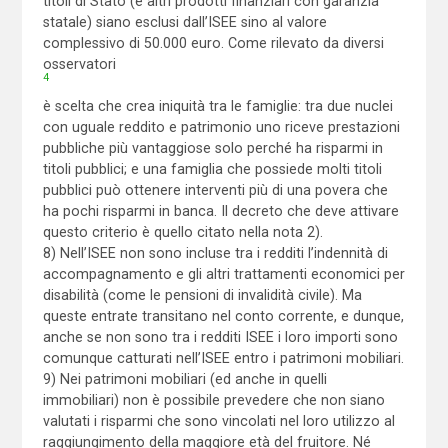
titoli di Stato (e altri prodotti finanziari con garanzia
statale) siano esclusi dall’ISEE sino al valore
complessivo di 50.000 euro. Come rilevato da diversi
osservatori
4
è scelta che crea iniquità tra le famiglie: tra due nuclei
con uguale reddito e patrimonio uno riceve prestazioni
pubbliche più vantaggiose solo perché ha risparmi in
titoli pubblici; e una famiglia che possiede molti titoli
pubblici può ottenere interventi più di una povera che
ha pochi risparmi in banca. Il decreto che deve attivare
questo criterio è quello citato nella nota 2).
8) Nell’ISEE non sono incluse tra i redditi l’indennità di
accompagnamento e gli altri trattamenti economici per
disabilità (come le pensioni di invalidità civile). Ma
queste entrate transitano nel conto corrente, e dunque,
anche se non sono tra i redditi ISEE i loro importi sono
comunque catturati nell’ISEE entro i patrimoni mobiliari.
9) Nei patrimoni mobiliari (ed anche in quelli
immobiliari) non è possibile prevedere che non siano
valutati i risparmi che sono vincolati nel loro utilizzo al
raggiungimento della maggiore età del fruitore. Né