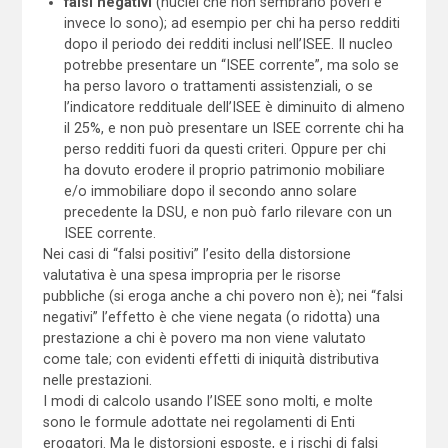
falsi negativi
(nuclei che non sembrano poveri e
invece lo sono); ad esempio per chi ha perso redditi
dopo il periodo dei redditi inclusi nell’ISEE. Il nucleo
potrebbe presentare un “ISEE corrente”, ma solo se
ha perso lavoro o trattamenti assistenziali, o se
l’indicatore reddituale dell’ISEE è diminuito di almeno
il 25%, e non può presentare un ISEE corrente chi ha
perso redditi fuori da questi criteri. Oppure per chi
ha dovuto erodere il proprio patrimonio mobiliare
e/o immobiliare dopo il secondo anno solare
precedente la DSU, e non può farlo rilevare con un
ISEE corrente.
Nei casi di “falsi positivi” l’esito della distorsione
valutativa è una spesa impropria per le risorse
pubbliche (si eroga anche a chi povero non è); nei “falsi
negativi” l’effetto è che viene negata (o ridotta) una
prestazione a chi è povero ma non viene valutato
come tale; con evidenti effetti di iniquità distributiva
nelle prestazioni.
I modi di calcolo usando l’ISEE sono molti, e molte
sono le formule adottate nei regolamenti di Enti
erogatori. Ma le distorsioni esposte, e i rischi di falsi