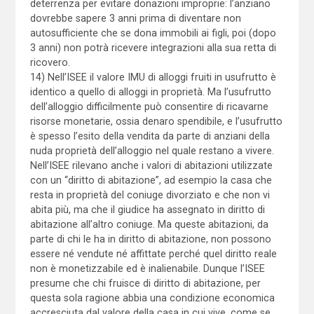
deterrenza per evitare donazioni improprie: l’anziano
dovrebbe sapere 3 anni prima di diventare non
autosufficiente che se dona immobili ai figli, poi (dopo
3 anni) non potrà ricevere integrazioni alla sua retta di
ricovero.
14) Nell’ISEE il valore IMU di alloggi fruiti in usufrutto è
identico a quello di alloggi in proprietà. Ma l’usufrutto
dell’alloggio difficilmente può consentire di ricavarne
risorse monetarie, ossia denaro spendibile, e l’usufrutto
è spesso l’esito della vendita da parte di anziani della
nuda proprietà dell’alloggio nel quale restano a vivere.
Nell’ISEE rilevano anche i valori di abitazioni utilizzate
con un “diritto di abitazione”, ad esempio la casa che
resta in proprietà del coniuge divorziato e che non vi
abita più, ma che il giudice ha assegnato in diritto di
abitazione all’altro coniuge. Ma queste abitazioni, da
parte di chi le ha in diritto di abitazione, non possono
essere né vendute né affittate perché quel diritto reale
non è monetizzabile ed è inalienabile. Dunque l’ISEE
presume che chi fruisce di diritto di abitazione, per
questa sola ragione abbia una condizione economica
accresciuta dal valore della casa in cui vive, come se