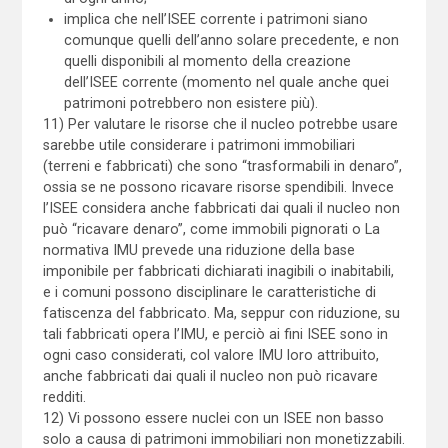
implica che nell’ISEE corrente i patrimoni siano
comunque quelli dell’anno solare precedente, e non
quelli disponibili al momento della creazione
dell’ISEE corrente (momento nel quale anche quei
patrimoni potrebbero non esistere più).
11) Per valutare le risorse che il nucleo potrebbe usare
sarebbe utile considerare i patrimoni immobiliari
(terreni e fabbricati) che sono “trasformabili in denaro”,
ossia se ne possono ricavare risorse spendibili. Invece
l’ISEE considera anche fabbricati dai quali il nucleo non
può “ricavare denaro”, come immobili pignorati o La
normativa IMU prevede una riduzione della base
imponibile per fabbricati dichiarati inagibili o inabitabili,
e i comuni possono disciplinare le caratteristiche di
fatiscenza del fabbricato. Ma, seppur con riduzione, su
tali fabbricati opera l’IMU, e perciò ai fini ISEE sono in
ogni caso considerati, col valore IMU loro attribuito,
anche fabbricati dai quali il nucleo non può ricavare
redditi.
12) Vi possono essere nuclei con un ISEE non basso
solo a causa di patrimoni immobiliari non monetizzabili.