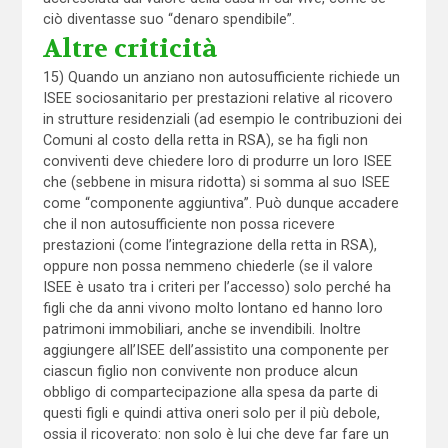
ciò diventasse suo “denaro spendibile”.
Altre criticità
15) Quando un anziano non autosufficiente richiede un
ISEE sociosanitario per prestazioni relative al ricovero
in strutture residenziali (ad esempio le contribuzioni dei
Comuni al costo della retta in RSA), se ha figli non
conviventi deve chiedere loro di produrre un loro ISEE
che (sebbene in misura ridotta) si somma al suo ISEE
come “componente aggiuntiva”. Può dunque accadere
che il non autosufficiente non possa ricevere
prestazioni (come l’integrazione della retta in RSA),
oppure non possa nemmeno chiederle (se il valore
ISEE è usato tra i criteri per l’accesso) solo perché ha
figli che da anni vivono molto lontano ed hanno loro
patrimoni immobiliari, anche se invendibili. Inoltre
aggiungere all’ISEE dell’assistito una componente per
ciascun figlio non convivente non produce alcun
obbligo di compartecipazione alla spesa da parte di
questi figli e quindi attiva oneri solo per il più debole,
ossia il ricoverato: non solo è lui che deve far fare un