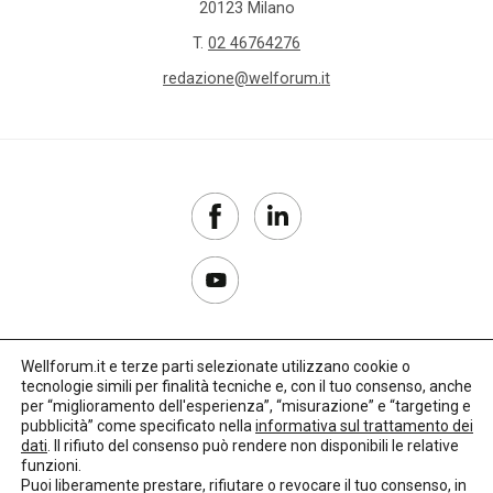
20123 Milano
T.
02 46764276
redazione@welforum.it
Wellforum.it e terze parti selezionate utilizzano cookie o
tecnologie simili per finalità tecniche e, con il tuo consenso, anche
Copyright 2017–2026
per “miglioramento dell'esperienza”, “misurazione” e “targeting e
pubblicità” come specificato nella
informativa sul trattamento dei
Privacy Policy
dati
. Il rifiuto del consenso può rendere non disponibili le relative
funzioni.
Impostazioni cookie
Puoi liberamente prestare, rifiutare o revocare il tuo consenso, in