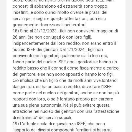
concetti di abbandono ed estraneità sono troppo
indefiniti, e sono quindi molto diverse le prassi dei
servizi per eseguire queste attestazioni, con esiti
grandemente discrezionali nei territori.
18) Sino al 31/12/2023 i figli non conviventi maggiori di
26 anni (se non coniugati o con loro figli),
indipendentemente dal loro reddito, non erano entro il
nucleo ISEE dei genitori. Dal 1/1/2024 i figli non
conviventi con i genitori, qualunque sia la loro età,
fanno parte del nucleo ISEE con i genitori se hanno un
reddito basso che li connoti come fiscalmente a carico
del genitore, e se non sono sposati o hanno loro figli.
Ciò implica che un figlio che da molti anni vive lontano
dai genitori, ed ha un basso reddito, deve fare l’ISEE
come parte del nucleo dei genitori, anche se non ha più
rapporti con loro, o se è lontano proprio per carcare
una sua piena autonomia. Né si può evitare questa
attrazione nel nucleo dei genitori con una “attestazione
di estraneità” dei servizi sociali.
19) L’attuale scala di equivalenza ISEE, che pesa
l’apporto dei diversi componenti familiari, si basa su