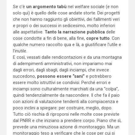
Se c’è
un argomento tabù
nel welfare sociale (e non
solo qui) è quello delle cose andate storte. Dei progetti
che non hanno raggiunto gli obiettivi, dei fallimenti veri
e propri o dei successi in sedicesimo, molto inferiori
alle aspettative.
Tanto la narrazione pubblica
delle
cose condotte a fin di bene, alla fine,
copre tutto
. Con
qualche numero raccolto qua e là, a giustificare l’utile e
l’inutile.
E così, vessati dalle rendicontazioni e da una montagna
di adempimenti amministrativi, non impariamo mai
dagli errori, dagli sbagli, dagli inciampi, che invece
succedono,
possono essere “sani”
e potrebbero
essere molto istruttivi se condivisi. Perché errori e
inciampi sono culturalmente marchiati da una “colpa”,
quindi tendenzialmente da nascondere. Il che fa il paio
con azioni di valutazione tendenti alla compiacenza e
poco inclini a spiegare: per costruire, meglio, dopo.
Tutto ciò rischia di riproporsi nelle molte cose previste
dal PNRR e che iniziano a prendere corpo. Piano che sì,
prevede una minuziosa azione di monitoraggio. Ma un
monitoraggio teso a verificare che le cose per cui si