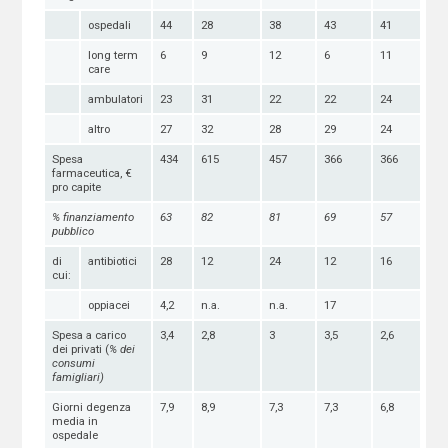
ospedali
44
28
38
43
41
long term
6
9
12
6
11
care
ambulatori
23
31
22
22
24
altro
27
32
28
29
24
Spesa
434
615
457
366
366
farmaceutica, €
pro capite
% finanziamento
63
82
81
69
57
pubblico
di
antibiotici
28
12
24
12
16
cui:
oppiacei
4,2
n.a.
n.a.
17
Spesa a carico
3,4
2,8
3
3,5
2,6
dei privati (
% dei
consumi
famigliari)
Giorni degenza
7,9
8,9
7,3
7,3
6,8
media in
ospedale