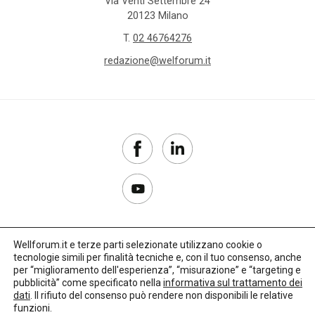
Via Venti Settembre 24
20123 Milano
T.
02 46764276
redazione@welforum.it
Wellforum.it e terze parti selezionate utilizzano cookie o
tecnologie simili per finalità tecniche e, con il tuo consenso, anche
Copyright 2017–2026
per “miglioramento dell'esperienza”, “misurazione” e “targeting e
pubblicità” come specificato nella
informativa sul trattamento dei
Privacy Policy
dati
. Il rifiuto del consenso può rendere non disponibili le relative
funzioni.
Impostazioni cookie