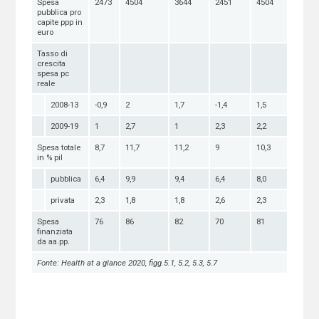
Spesa
2473
4504
3644
2451
4504
pubblica pro
capite ppp in
euro
Tasso di
crescita
spesa pc
reale
2008-13
-0,9
2
1,7
-1,4
1,5
2009-19
1
2,7
1
2,3
2,2
Spesa totale
8,7
11,7
11,2
9
10,3
in % pil
pubblica
6,4
9,9
9,4
6,4
8,0
privata
2,3
1,8
1,8
2,6
2,3
Spesa
76
86
82
70
81
finanziata
da aa.pp.
Fonte: Health at a glance 2020, figg.5.1, 5.2, 5.3, 5.7