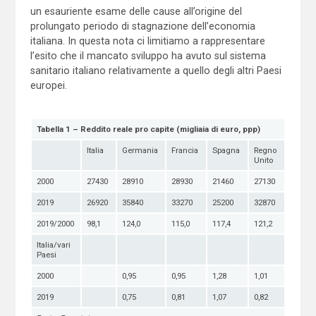
un esauriente esame delle cause all’origine del
prolungato periodo di stagnazione dell’economia
italiana. In questa nota ci limitiamo a rappresentare
l’esito che il mancato sviluppo ha avuto sul sistema
sanitario italiano relativamente a quello degli altri Paesi
europei.
Tabella 1 – Reddito reale pro capite (migliaia di euro, ppp)
Italia
Germania
Francia
Spagna
Regno
Unito
2000
27430
28910
28930
21460
27130
2019
26920
35840
33270
25200
32870
2019/2000
98,1
124,0
115,0
117,4
121,2
Italia/vari
Paesi
2000
0,95
0,95
1,28
1,01
2019
0,75
0,81
1,07
0,82