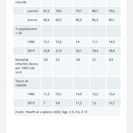
nascita
uomini
81,2
78,6
79,7
80,7
79,5
donne
85,9
83,3
85,9
86,3
83,1
% popolazione
> 65
1980
13,1
15,6
14
11,1
14,9
2019
22,8
21,5
20,1
18,4
18,4
Mortalità
2,8
3,2
3,8
2,7
3,9
infantile (tasso
per 1000 nati
vivi)
Tasso di
natalità
1980
11,3
10,1
14,9
15,2
13,4
2019
7
9,4
11,2
7,6
10,7
Fonte: Health at a glance 2020, figg. 3.5, 3.6, 3.13