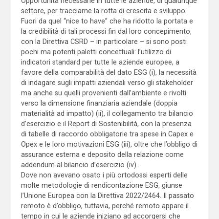
Opportunità necessarie in tutte le aziende, di qualunque
settore, per tracciarne la rotta di crescita e sviluppo.
Fuori da quel “nice to have” che ha ridotto la portata e
la credibilità di tali processi fin dal loro concepimento,
con la Direttiva CSRD – in particolare – si sono posti
pochi ma potenti paletti concettuali: l’utilizzo di
indicatori standard per tutte le aziende europee, a
favore della comparabilità del dato ESG (i), la necessità
di indagare sugli impatti aziendali verso gli stakeholder
ma anche su quelli provenienti dall’ambiente e rivolti
verso la dimensione finanziaria aziendale (doppia
materialità ad impatto) (ii), il collegamento tra bilancio
d’esercizio e il Report di Sostenibilità, con la presenza
di tabelle di raccordo obbligatorie tra spese in Capex e
Opex e le loro motivazioni ESG (iii), oltre che l’obbligo di
assurance esterna e deposito della relazione come
addendum al bilancio d’esercizio (iv).
Dove non avevano osato i più ortodossi esperti delle
molte metodologie di rendicontazione ESG, giunse
l’Unione Europea con la Direttiva 2022/2464. Il passato
remoto è d’obbligo, tuttavia, perché remoto appare il
tempo in cui le aziende iniziano ad accorgersi che