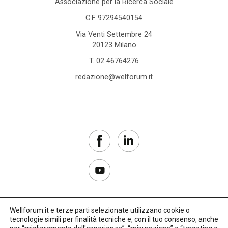
Associazione per la Ricerca Sociale
C.F. 97294540154
Via Venti Settembre 24
20123 Milano
T.
02 46764276
redazione@welforum.it
Wellforum.it e terze parti selezionate utilizzano cookie o
tecnologie simili per finalità tecniche e, con il tuo consenso, anche
Copyright 2017–2026