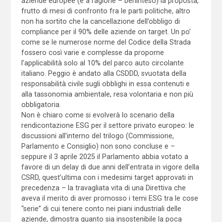
aziende europee (e a ragione – beninteso) la proposta,
frutto di mesi di confronto fra le parti politiche, altro
non ha sortito che la cancellazione dell’obbligo di
compliance per il 90% delle aziende on target. Un po’
come se le numerose norme del Codice della Strada
fossero così varie e complesse da proporne
l’applicabilità solo al 10% del parco auto circolante
italiano. Peggio è andato alla CSDDD, svuotata della
responsabilità civile sugli obblighi in essa contenuti e
alla tassonomia ambientale, resa volontaria e non più
obbligatoria.
Non è chiaro come si evolverà lo scenario della
rendicontazione ESG per il settore privato europeo: le
discussioni all’interno del trilogo (Commissione,
Parlamento e Consiglio) non sono concluse e –
seppure il 3 aprile 2025 il Parlamento abbia votato a
favore di un delay di due anni dell’entrata in vigore della
CSRD, quest’ultima con i medesimi target approvati in
precedenza – la travagliata vita di una Direttiva che
aveva il merito di aver promosso i temi ESG tra le cose
“serie” di cui tenere conto nei piani industriali delle
aziende, dimostra quanto sia insostenibile la poca