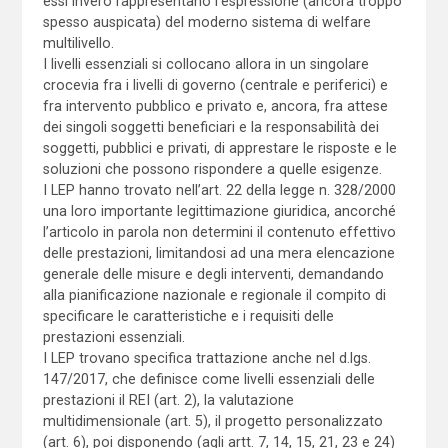
essi invero rappresentano l’espressione (ancora troppo
spesso auspicata) del moderno sistema di welfare
multilivello.
I livelli essenziali si collocano allora in un singolare
crocevia fra i livelli di governo (centrale e periferici) e
fra intervento pubblico e privato e, ancora, fra attese
dei singoli soggetti beneficiari e la responsabilità dei
soggetti, pubblici e privati, di apprestare le risposte e le
soluzioni che possono rispondere a quelle esigenze.
I LEP hanno trovato nell’art. 22 della legge n. 328/2000
una loro importante legittimazione giuridica, ancorché
l’articolo in parola non determini il contenuto effettivo
delle prestazioni, limitandosi ad una mera elencazione
generale delle misure e degli interventi, demandando
alla pianificazione nazionale e regionale il compito di
specificare le caratteristiche e i requisiti delle
prestazioni essenziali.
I LEP trovano specifica trattazione anche nel d.lgs.
147/2017, che definisce come livelli essenziali delle
prestazioni il REI (art. 2), la valutazione
multidimensionale (art. 5), il progetto personalizzato
(art. 6), poi disponendo (agli artt. 7, 14, 15, 21, 23 e 24)