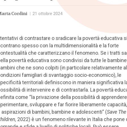
arta Cordini
|
21 ottobre 2024
 tentativi di contrastare o sradicare la povertà educativa s
contrano spesso con la multidimensionalità e la forte
ontestualità che caratterizzano il fenomeno. Se i tratti sal
ella povertà educativa sono condivisi da tutte le bambine 
ambini che ne sono colpiti (in particolare relativamente al
ondizioni famigliari di svantaggio socio-economico), le
pecificità territoriali definiscono in maniera significativa l
ossibilità di intervenire e di contrastarla. La povertà educ
efinita come “la privazione della possibilità di apprendere
perimentare, sviluppare e far fiorire liberamente capacità,
 aspirazioni di bambini, bambine e adolescenti” (
Save The
hildren,
2022) è un fenomeno rilevante in Italia che pone 
omande e sfide a livello di politiche locali. Può essere