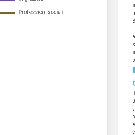
s
Professioni sociali
h
B
C
a
s
s
b
I
d
v
b
e
v