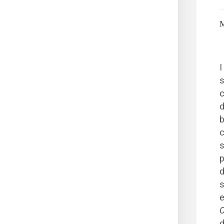
M
I
s
c
d
b
c
s
p
d
s
e
C
d