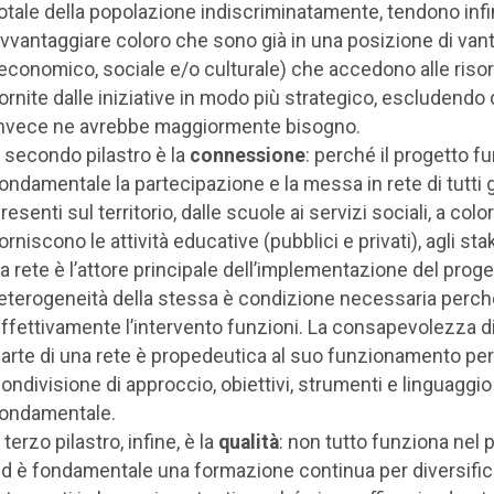
otale della popolazione indiscriminatamente, tendono inf
vvantaggiare coloro che sono già in una posizione di van
economico, sociale e/o culturale) che accedono alle riso
ornite dalle iniziative in modo più strategico, escludendo 
nvece ne avrebbe maggiormente bisogno.
l secondo pilastro è la
connessione
: perché il progetto f
ondamentale la partecipazione e la messa in rete di tutti gl
resenti sul territorio, dalle scuole ai servizi sociali, a col
orniscono le attività educative (pubblici e privati), agli st
a rete è l’attore principale dell’implementazione del proge
’eterogeneità della stessa è condizione necessaria perch
ffettivamente l’intervento funzioni. La consapevolezza di
arte di una rete è propedeutica al suo funzionamento per
ondivisione di approccio, obiettivi, strumenti e linguaggio
ondamentale.
l terzo pilastro, infine, è la
qualità
: non tutto funziona nel 
d è fondamentale una formazione continua per diversifica