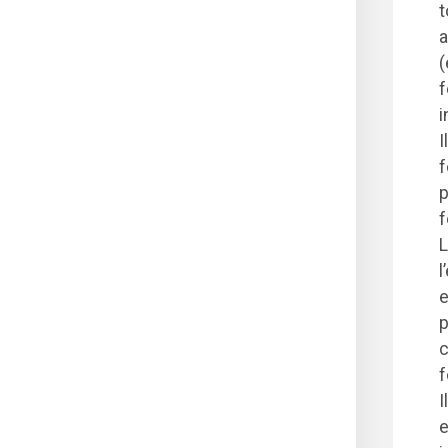
t
a
(
f
i
I
f
p
f
L
l
e
p
c
f
I
e