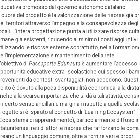
ducativa promosso dal governo autonomo catalano.
l cuore del progetto è la valorizzazione delle risorse già p
ei territori attraverso l’impegno e la consapevolezza degli
ocali. L’intera progettazione punta a utilizzare risorse cult
mane già esistenti, riducendo al minimo i costi aggiuntivi
tilizzando le risorse esterne soprattutto, nella formazion
ell’implementazione e mantenimento della rete.
’obiettivo di
Passaporte Edunauta
è aumentare l’accesso 
pportunità educative extra- scolastiche cui spesso i bam
rovenienti da contesti svantaggiati non accedono. Quest
olito è dovuto alla poca disponibilità economica, alla dist
nche alla scarsa importanza che si dà a tali attività, consi
n certo senso ancillari e marginali rispetto a quelle scolas
rogetto si è ispirato al concetto di ‘Learning Ecosystem’
Ecosistema di apprendimento), particolarmente diffuso i
tatunitense: reti di attori e risorse che rafforzano le com
reano un linguaggio comune, oltre a fornire veri e propri