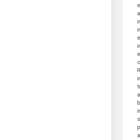
e
a
i
i
e
i
e
c
R
i
t
a
b
i
s
p
a