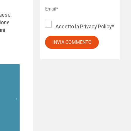
paese.
zione
Accetto la
Privacy Policy
*
uni