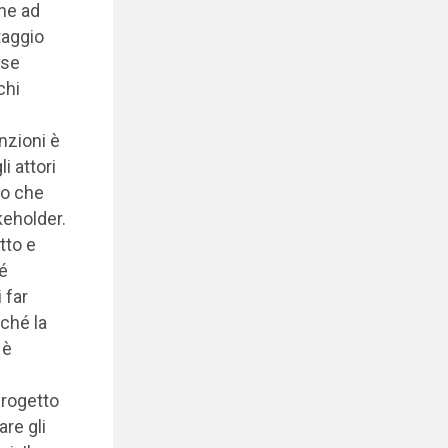
ine ad
taggio
rse
chi
unzioni è
i attori
oro che
akeholder.
tto e
é
 far
ché la
 è
progetto
re gli