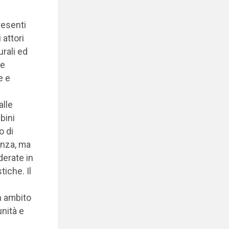
resenti
 attori
urali ed
 e
e e
alle
bini
o di
anza, ma
derate in
tiche. Il
n ambito
unità e