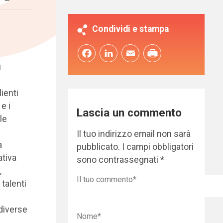
Condividi e stampa
Facebook
LinkedIn
Email
i
ienti
e i
Lascia un commento
le
Il tuo indirizzo email non sarà
a
pubblicato.
I campi obbligatori
ativa
sono contrassegnati
*
,
 talenti
diverse