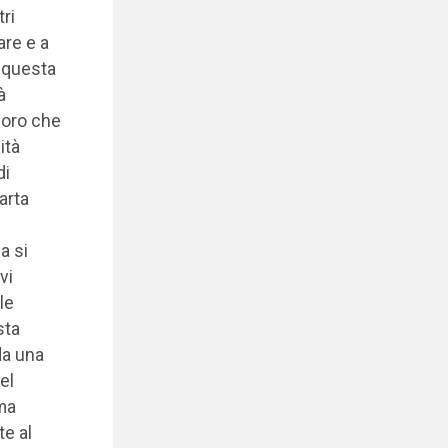
tri
are e a
, questa
à
loro che
ità
di
arta
a si
vi
le
sta
da una
el
 ma
te al