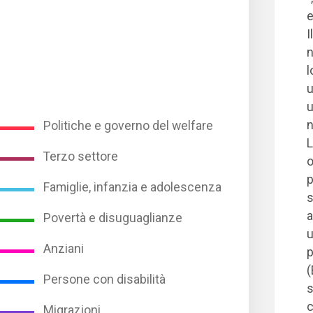
e
I
n
l
u
u
n
Politiche e governo del welfare
L
Terzo settore
o
p
Famiglie, infanzia e adolescenza
s
a
Povertà e disuguaglianze
u
Anziani
p
(
Persone con disabilità
s
c
Migrazioni