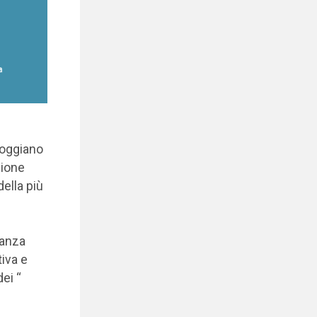
 poggiano
zione
della più
tanza
tiva e
dei “