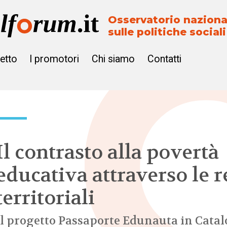
Osservatorio naziona
sulle politiche sociali
getto
I promotori
Chi siamo
Contatti
Il contrasto alla povertà
educativa attraverso le r
territoriali
Il progetto Passaporte Edunauta in Cata