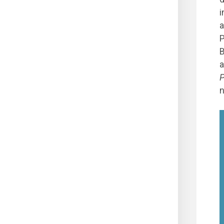
i
a
P
B
a
P
n