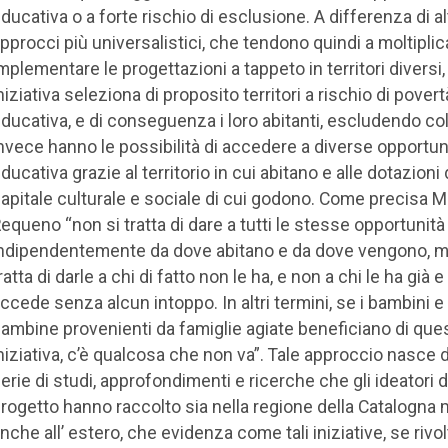
ducativa o a forte rischio di esclusione. A differenza di al
pprocci più universalistici, che tendono quindi a moltiplic
mplementare le progettazioni a tappeto in territori diversi
niziativa seleziona di proposito territori a rischio di povert
ducativa, e di conseguenza i loro abitanti, escludendo co
nvece hanno le possibilità di accedere a diverse opportun
ducativa grazie al territorio in cui abitano e alle dotazioni 
apitale culturale e sociale di cui godono. Come precisa M
equeno “non si tratta di dare a tutti le stesse opportunità
ndipendentemente da dove abitano e da dove vengono, m
ratta di darle a chi di fatto non le ha, e non a chi le ha già e 
ccede senza alcun intoppo. In altri termini, se i bambini e 
ambine provenienti da famiglie agiate beneficiano di que
niziativa, c’è qualcosa che non va”. Tale approccio nasce 
erie di studi, approfondimenti e ricerche che gli ideatori d
rogetto hanno raccolto sia nella regione della Catalogna
nche all’ estero, che evidenza come tali iniziative, se rivol