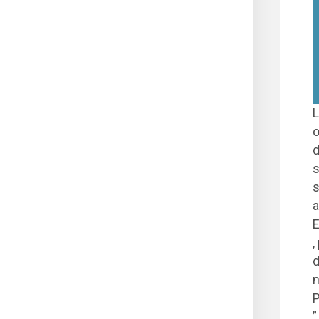
L
o
d
s
s
a
E
,
d
n
P
”