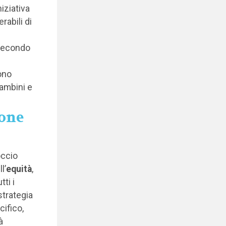
iziativa
rabili di
 secondo
ono
bambini e
ione
occio
l’
equità
,
ti i
strategia
cifico,
à