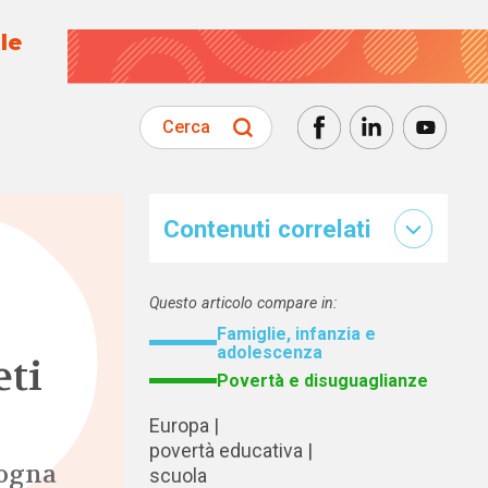
le
Cerca
Contenuti correlati
Questo articolo compare in:
Famiglie, infanzia e
adolescenza
eti
Povertà e disuguaglianze
Europa
povertà educativa
logna
scuola