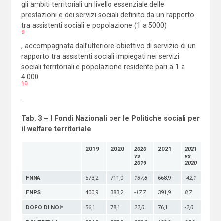
gli ambiti territoriali un livello essenziale delle
prestazioni e dei servizi sociali definito da un rapporto
tra assistenti sociali e popolazione (1 a 5000)
9
, accompagnata dall’ulteriore obiettivo di servizio di un
rapporto tra assistenti sociali impiegati nei servizi
sociali territoriali e popolazione residente pari a 1 a
4.000
10
.
Tab. 3 – I Fondi Nazionali per le Politiche sociali per
il welfare territoriale
2019
2020
2020
2021
2021
vs
vs
2019
2020
FNNA
573,2
711,0
137,8
668,9
-42,1
FNPS
400,9
383,2
-17,7
391,9
8,7
DOPO DI NOI*
56,1
78,1
22,0
76,1
-2,0