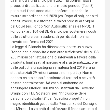
La manovra di bilancio per il 2021 ha confermato i
processi di stabilizzazione di medio periodo (Tab. 3);
per alcuni fondi sono state confermate anche le
misure straordinarie del 2020 (es. Dopo di noi), per altri
canali, invece, si è ritornati ai valori previsti alla vigilia
del Covid (es. Fondo Non Autosufficienza e FNPS). Il
Fondo ex art. 104 del DL Rilancio per sostenere i costi
delle strutture semiresidenziali per disabili non ha
trovato conferma nel 2021.
La legge di Bilancio ha rifinanziato inoltre un nuovo
“fondo per la disabilità e non autosufficienza” del MLPS:
200 milioni per l’attuazione di interventi a favore della
disabilità, finalizzati al riordino e alla sistematizzazione
delle politiche di sostegno in materia (nel 2019 erano
stati stanziati 29 milioni ancora non ripartiti). Non è
ancora chiaro se sarà destinato ai territori o se verrà
gestito centralmente. Ad esso si andranno ad
aggiungere ulteriori 100 milioni stanziati dal Governo
Draghi con il DL Sostegni per “l’inclusione delle
persone con disabilità” per “specifici progetti” non
meglio identificati gestiti dalla Presidenza del Consiglio
dei Ministri. La volontà di rafforzare il finanziamento di