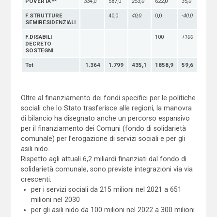
POVERTA’**
334,0
587,0
253,0
622,0
35,0
F.STRUTTURE
40,0
40,0
0,0
-40,0
SEMIRESIDENZIALI
F.DISABILI
100
+100
DECRETO
SOSTEGNI
Tot
1.364
1.799
435,1
1858,9
59,6
Oltre al finanziamento dei fondi specifici per le politiche
sociali che lo Stato trasferisce alle regioni, la manovra
di bilancio ha disegnato anche un percorso espansivo
per il finanziamento dei Comuni (fondo di solidarietà
comunale) per l’erogazione di servizi sociali e per gli
asili nido.
Rispetto agli attuali 6,2 miliardi finanziati dal fondo di
solidarietà comunale, sono previste integrazioni via via
crescenti:
per i servizi sociali da 215 milioni nel 2021 a 651
milioni nel 2030
per gli asili nido da 100 milioni nel 2022 a 300 milioni