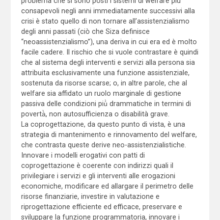
problema che si sono posti i sistemi di welfare più
consapevoli negli anni immediatamente successivi alla
crisi è stato quello di non tornare all’assistenzialismo
degli anni passati (ciò che Siza definisce
“neoassistenzialismo”), una deriva in cui era ed è molto
facile cadere. Il rischio che si vuole contrastare è quindi
che al sistema degli interventi e servizi alla persona sia
attribuita esclusivamente una funzione assistenziale,
sostenuta da risorse scarse; o, in altre parole, che al
welfare sia affidato un ruolo marginale di gestione
passiva delle condizioni più̀ drammatiche in termini di
povertà̀, non autosufficienza o disabilità grave.
La coprogettazione, da questo punto di vista, è una
strategia di mantenimento e rinnovamento del welfare,
che contrasta queste derive neo-assistenzialistiche.
Innovare i modelli erogativi con patti di
coprogettazione è coerente con indirizzi quali il
privilegiare i servizi e gli interventi alle erogazioni
economiche, modificare ed allargare il perimetro delle
risorse finanziarie, investire in valutazione e
riprogettazione efficiente ed efficace, preservare e
sviluppare la funzione programmatoria, innovare i