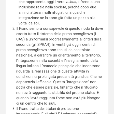
che rappresenta oggi il vero
vulnus
, il freno a una
inclusione reale nella società, perché dopo due
anni di attesa, molti rifugiati una qualche
integrazione se la sono già fatta un pezzo alla
volta, da soli.
Il Piano sembra consapevole di questo nodo là dove
esorta tutto il sistema della prima accoglienza (i
CAS) a uniformarsi progressivamente ai criteri della
seconda (gli SPRAR). In verità già oggi i centri di
prima accoglienza sono tenuti, da capitolato
nazionale, a garantire un orientamento al territorio,
l’integrazione nella società e l’insegnamento della
lingua italiana. L’ostacolo principale che incontrano
riguarda la realizzazione di queste attività in
condizioni di prolungata precarietà giuridica. Che ne
depotenzia l’efficacia. Questa “integrazione” non
potrà che essere parziale, fintanto che il rifugiato
non avrà raggiunto la stabilità del proprio status. E
quando l’avrà raggiunta forse non avrà più bisogno
di un centro che lo aiuti.
Il Piano tratta dei titolari di protezione
internazionale. E gli altri? E i migranti economici?