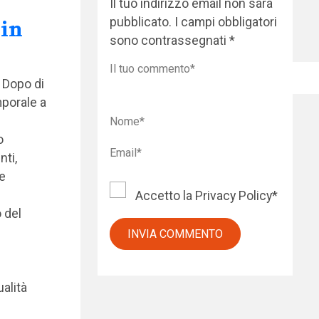
Il tuo indirizzo email non sarà
pubblicato.
I campi obbligatori
 in
sono contrassegnati
*
l Dopo di
porale a
o
nti,
e
Accetto la
Privacy Policy
*
 del
alità