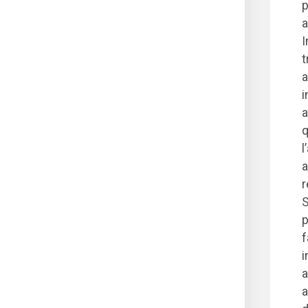
p
a
I
t
a
i
a
q
l
a
r
S
p
f
i
a
a