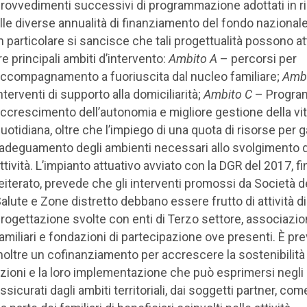
rovvedimenti successivi di programmazione adottati in r
lle diverse annualità di finanziamento del fondo nazionale
n particolare si sancisce che tali progettualità possono a
re principali ambiti d’intervento:
Ambito A
– percorsi per
ccompagnamento a fuoriuscita dal nucleo familiare;
Amb
nterventi di supporto alla domiciliarità;
Ambito C
– Program
ccrescimento dell’autonomia e migliore gestione della vi
uotidiana, oltre che l’impiego di una quota di risorse per g
’adeguamento degli ambienti necessari allo svolgimento d
ttività. L’impianto attuativo avviato con la DGR del 2017, fi
eiterato, prevede che gli interventi promossi da Società d
alute e Zone distretto debbano essere frutto di attività di
rogettazione svolte con enti di Terzo settore, associazion
amiliari e fondazioni di partecipazione ove presenti. È pre
noltre un cofinanziamento per accrescere la sostenibilità
zioni e la loro implementazione che può esprimersi negli
ssicurati dagli ambiti territoriali, dai soggetti partner, co