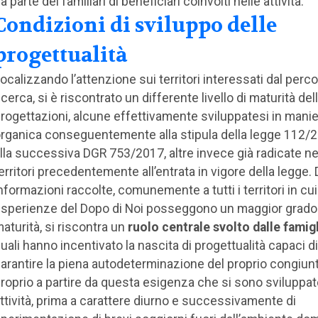
a parte dei familiari di beneficiari coinvolti nelle attività.
Condizioni di sviluppo delle
progettualità
ocalizzando l’attenzione sui territori interessati dal perco
icerca, si è riscontrato un differente livello di maturità del
rogettazioni, alcune effettivamente sviluppatesi in manie
rganica conseguentemente alla stipula della legge 112/
lla successiva DGR 753/2017, altre invece già radicate ne
erritori precedentemente all’entrata in vigore della legge. 
nformazioni raccolte, comunemente a tutti i territori in cui
sperienze del Dopo di Noi posseggono un maggior grado
aturità, si riscontra un
ruolo centrale svolto dalle famig
uali hanno incentivato la nascita di progettualità capaci di
arantire la piena autodeterminazione del proprio congiunt
roprio a partire da questa esigenza che si sono sviluppat
ttività, prima a carattere diurno e successivamente di