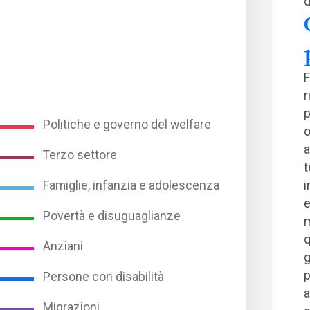
d
F
r
p
Politiche e governo del welfare
o
a
Terzo settore
t
Famiglie, infanzia e adolescenza
i
e
Povertà e disuguaglianze
m
q
Anziani
g
p
Persone con disabilità
a
Migrazioni