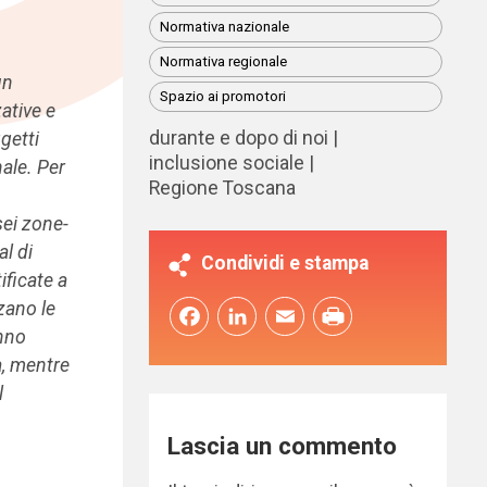
Normativa nazionale
Normativa regionale
un
Spazio ai promotori
ative e
durante e dopo di noi
getti
inclusione sociale
nale. Per
Regione Toscana
sei zone-
al di
Condividi e stampa
ificate a
zzano le
Facebook
LinkedIn
Email
anno
a, mentre
l
Lascia un commento