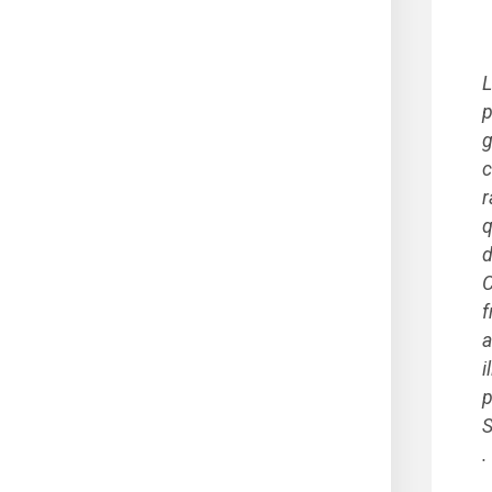
L
p
g
c
r
q
d
C
f
a
i
p
S
.