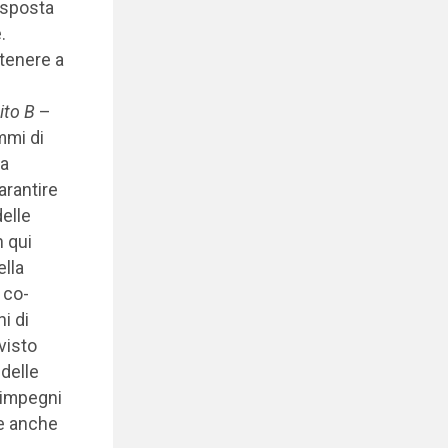
isposta
.
ttenere a
ito B
–
mi di
ta
arantire
elle
n qui
ella
 co-
i di
visto
 delle
 impegni
me anche