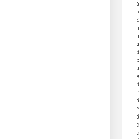
a
r
S
r
n
p
d
c
u
e
d
i
d
e
d
c
c