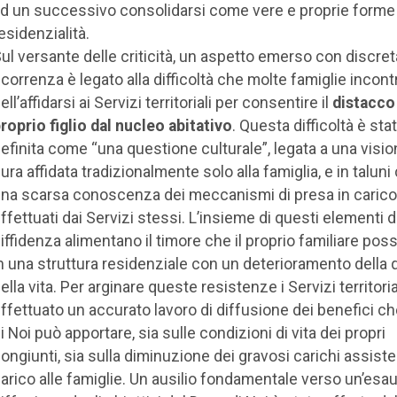
d un successivo consolidarsi come vere e proprie forme 
esidenzialità.
ul versante delle criticità, un aspetto emerso con discret
icorrenza è legato alla difficoltà che molte famiglie incon
ell’affidarsi ai Servizi territoriali per consentire il
distacco
roprio figlio dal nucleo abitativo
. Questa difficoltà è sta
efinita come “una questione culturale”, legata a una visio
ura affidata tradizionalmente solo alla famiglia, e in taluni 
na scarsa conoscenza dei meccanismi di presa in carico
ffettuati dai Servizi stessi. L’insieme di questi elementi d
iffidenza alimentano il timore che il proprio familiare poss
n una struttura residenziale con un deterioramento della q
ella vita. Per arginare queste resistenze i Servizi territori
ffettuato un accurato lavoro di diffusione dei benefici ch
i Noi può apportare, sia sulle condizioni di vita dei propri
ongiunti, sia sulla diminuzione dei gravosi carichi assisten
arico alle famiglie. Un ausilio fondamentale verso un’esa