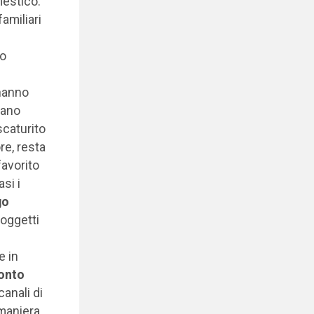
mestico.
familiari
to
 hanno
iano
scaturito
re, resta
favorito
si i
go
soggetti
e in
ronto
canali di
 maniera