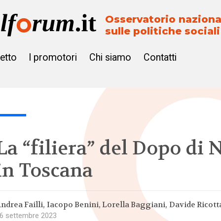
Osservatorio naziona
sulle politiche sociali
getto
I promotori
Chi siamo
Contatti
La “filiera” del Dopo di 
in Toscana
ndrea Failli
Iacopo Benini
Lorella Baggiani
Davide Ricott
6 settembre 2023