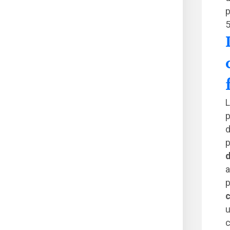
p
5
L
p
d
p
d
a
p
c
u
c