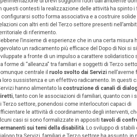
perimentazione di brevi soggiorni fuori dall’ambiente do
n questi contesti la realizzazione delle attività ha spinto i 
 configurarsi sotto forma associativa e a costruire solide
elazioni con altri enti del Terzo settore presenti nell’ambi
erritoriale di riferimento.
ebbene l’insieme di esperienze che in una certa misura
gevolato un radicamento più efficace del Dopo di Noi si s
viluppate a fronte di un impulso a carattere solidaristico 
a forme di “alleanza” tra familiari e soggetti di Terzo setto
omunque centrale il
ruolo svolto dai Servizi
nell’averne 
a loro sussistenza e un effettivo radicamento. In questi ca
ervizi hanno alimentato la
costruzione di canali di dialo
iretti
, tanto con le associazioni di familiari, quanto con i 
i Terzo settore, ponendosi come interlocutori capaci di
fficientare le attività di coordinamento degli interventi, ch
lcuni casi si sono formalizzate in appositi
tavoli di conf
ermanenti sui temi della disabilità
. Lo sviluppo di stabili 
ialogo tra Servizi, familiari e Terzo settore ha assunto, in