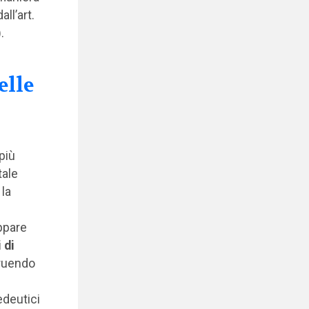
ll’art.
.
elle
più
tale
 la
appare
 di
truendo
edeutici