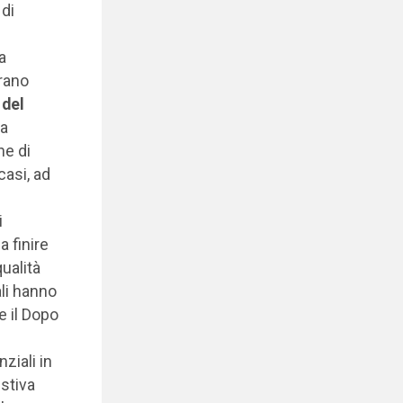
di
a
trano
 del
ta
ne di
casi, ad
i
a finire
ualità
ali hanno
e il Dopo
ziali in
ustiva