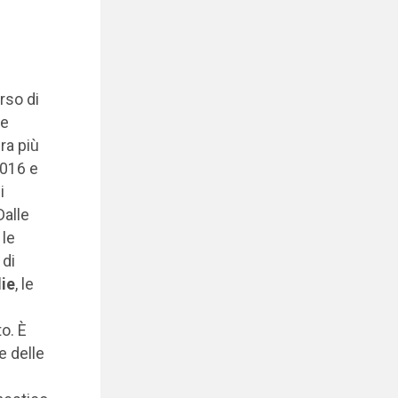
rso di
le
ra più
2016 e
i
Dalle
 le
 di
lie
, le
o. È
e delle