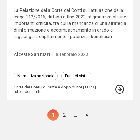
La Relazione della Corte dei Conti sull’attuazione della
legge 112/2016, diffusa a fine 2022, stigmatizza alcune
importanti criticità, fra cui la mancanza di una strategia
di informazione e accompagnamento in grado di
raggiungere capillarmente i potenziali beneficiari.
Alceste Santuari
|
8 febbraio 2023
Normativa nazionale
Punti di vista
Corte dei Conti
durante e dopo di noi
LEPS
tutela dei diritti
Paginazione
Pagina
1
Pagina
2
…
Pagina
4
degli
articoli