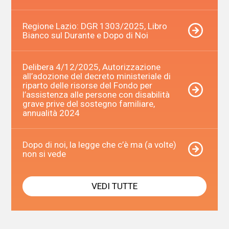
Regione Lazio: DGR 1303/2025, Libro
Bianco sul Durante e Dopo di Noi
Delibera 4/12/2025, Autorizzazione
all’adozione del decreto ministeriale di
riparto delle risorse del Fondo per
l’assistenza alle persone con disabilità
grave prive del sostegno familiare,
annualità 2024
Dopo di noi, la legge che c’è ma (a volte)
non si vede
VEDI TUTTE