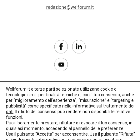
redazione@welforum.it
Wellforum.it e terze parti selezionate utilizzano cookie o
tecnologie simili per finalità tecniche e, con il tuo consenso, anche
Copyright 2017–2026
per “miglioramento dell'esperienza”, “misurazione” e “targeting e
pubblicità” come specificato nella
informativa sul trattamento dei
Privacy Policy
dati
. Il rifiuto del consenso può rendere non disponibili le relative
funzioni.
Impostazioni cookie
Puoi liberamente prestare, rifiutare o revocare il tuo consenso, in
qualsiasi momento, accedendo al pannello delle preferenze.
🌳
Credits:
LO Studio
Usa il pulsante “Accetta” per acconsentire. Usa il pulsante “Rifiuta”
o chiudi questa informativa per continuare senza accettare.