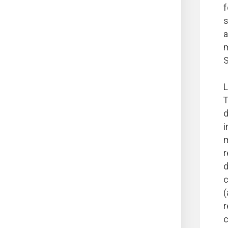
f
s
a
m
S
L
T
d
i
m
r
d
c
(
r
c