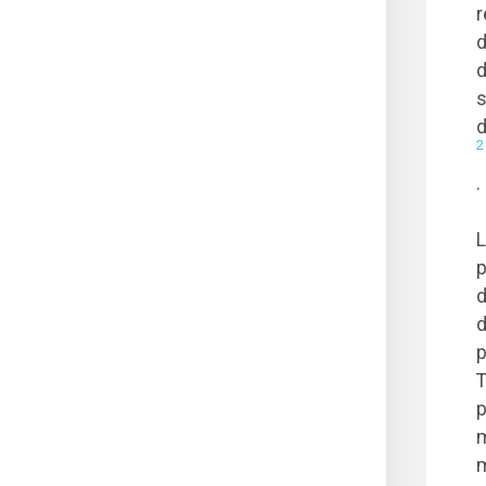
r
d
d
s
d
2
.
L
p
d
d
p
T
p
m
m