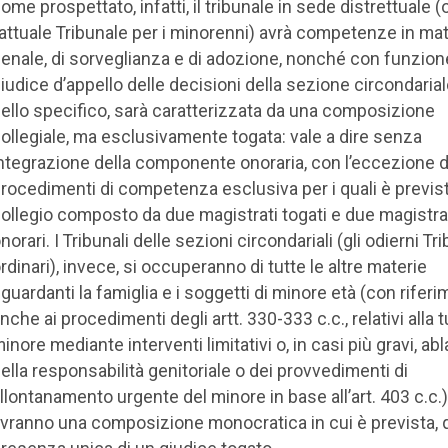
ome prospettato, infatti, il tribunale in sede distrettuale 
’attuale Tribunale per i minorenni) avrà competenze in mat
enale, di sorveglianza e di adozione, nonché con funzion
iudice d’appello delle decisioni della sezione circondarial
ello specifico, sarà caratterizzata da una composizione
ollegiale, ma esclusivamente togata: vale a dire senza
ntegrazione della componente onoraria, con l’eccezione d
rocedimenti di competenza esclusiva per i quali è previs
ollegio composto da due magistrati togati e due magistra
norari. I Tribunali delle sezioni circondariali (gli odierni Tri
rdinari), invece, si occuperanno di tutte le altre materie
iguardanti la famiglia e i soggetti di minore età (con rifer
nche ai procedimenti degli artt. 330-333 c.c., relativi alla t
inore mediante interventi limitativi o, in casi più gravi, abla
ella responsabilità genitoriale o dei provvedimenti di
llontanamento urgente del minore in base all’art. 403 c.c.
vranno una composizione monocratica in cui è prevista, qu