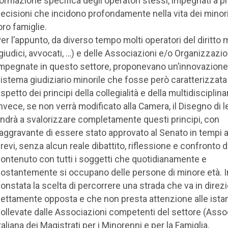
ormazione specifica degli operatori stessi, impegnati a 
ecisioni che incidono profondamente nella vita dei minori
oro famiglie.
er l’appunto, da diverso tempo molti operatori del diritto 
giudici, avvocati, …) e delle Associazioni e/o Organizzazio
mpegnate in questo settore, proponevano un’innovazione
istema giudiziario minorile che fosse però caratterizzata
ispetto dei principi della collegialità e della multidisciplina
nvece, se non verrà modificato alla Camera, il Disegno di 
ndrà a svalorizzare completamente questi principi, con
’aggravante di essere stato approvato al Senato in tempi 
revi, senza alcun reale dibattito, riflessione e confronto d
ontenuto con tutti i soggetti che quotidianamente e
ostantemente si occupano delle persone di minore età. In
onstata la scelta di percorrere una strada che va in direz
ettamente opposta e che non presta attenzione alle ista
ollevate dalle Associazioni competenti del settore (Ass
taliana dei Magistrati per i Minorenni e per la Famiglia,