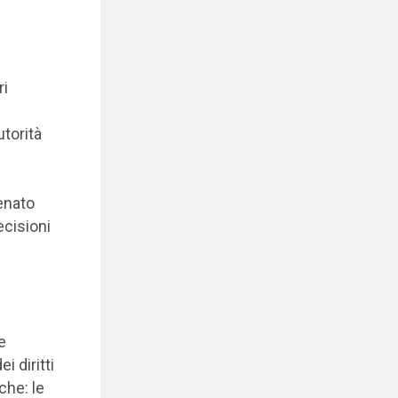
ri
utorità
Senato
ecisioni
e
i diritti
che: le