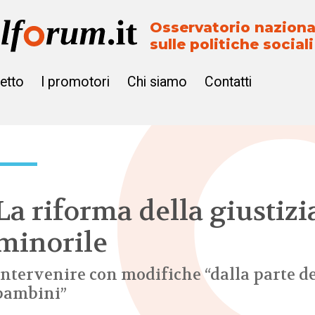
Osservatorio naziona
sulle politiche sociali
getto
I promotori
Chi siamo
Contatti
La riforma della giustizi
minorile
Intervenire con modifiche “dalla parte de
bambini”