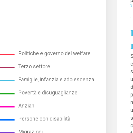
p
3
.
Politiche e governo del welfare
S
c
Terzo settore
s
u
Famiglie, infanzia e adolescenza
d
Povertà e disuguaglianze
p
m
Anziani
u
s
Persone con disabilità
o
Migrazioni