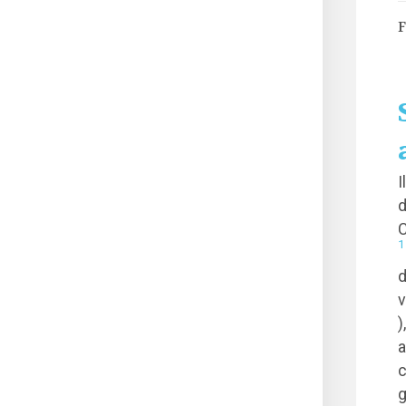
F
I
d
C
1
d
v
)
a
c
g