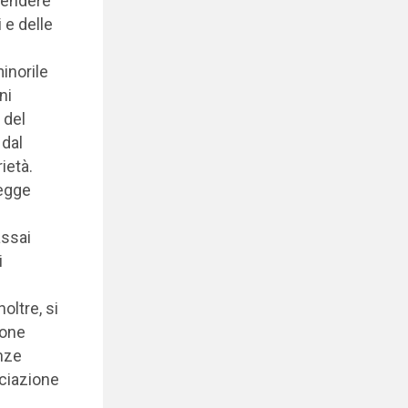
prendere
 e delle
minorile
ni
 del
 dal
rietà.
legge
assai
i
oltre, si
ione
nze
ociazione