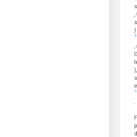
s
,
s
)
4
,
G
l
)
s
i
5
.
F
p
d