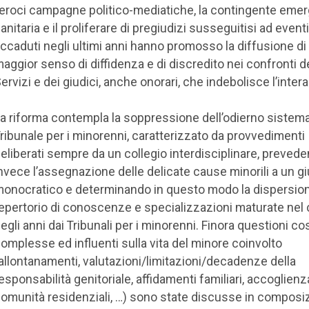
eroci campagne politico-mediatiche, la contingente eme
anitaria e il proliferare di pregiudizi susseguitisi ad eventi
ccaduti negli ultimi anni hanno promosso la diffusione di
aggior senso di diffidenza e di discredito nei confronti d
ervizi e dei giudici, anche onorari, che indebolisce l’intera
a riforma contempla la soppressione dell’odierno sistema
ribunale per i minorenni, caratterizzato da provvedimenti
eliberati sempre da un collegio interdisciplinare, preved
nvece l’assegnazione delle delicate cause minorili a un g
onocratico e determinando in questo modo la dispersion
epertorio di conoscenze e specializzazioni maturate nel
egli anni dai Tribunali per i minorenni. Finora questioni co
omplesse ed influenti sulla vita del minore coinvolto
allontanamenti, valutazioni/limitazioni/decadenze della
esponsabilità genitoriale, affidamenti familiari, accoglienz
omunità residenziali, …) sono state discusse in composi