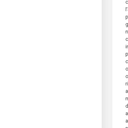
c
l
p
g
n
c
i
p
c
o
o
r
a
m
d
a
a