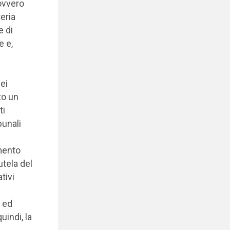
(ovvero
eria
e di
e e,
ei
to un
ti
bunali
imento
utela del
tivi
) ed
indi, la