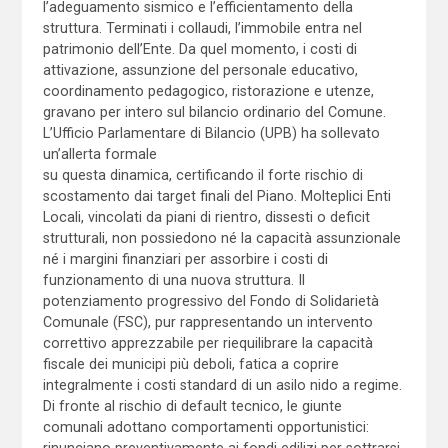
l’adeguamento sismico e l’efficientamento della
struttura. Terminati i collaudi, l’immobile entra nel
patrimonio dell’Ente. Da quel momento, i costi di
attivazione, assunzione del personale educativo,
coordinamento pedagogico, ristorazione e utenze,
gravano per intero sul bilancio ordinario del Comune.
L’Ufficio Parlamentare di Bilancio (UPB) ha sollevato
un’allerta formale
su questa dinamica, certificando il forte rischio di
scostamento dai target finali del Piano. Molteplici Enti
Locali, vincolati da piani di rientro, dissesti o deficit
strutturali, non possiedono né la capacità assunzionale
né i margini finanziari per assorbire i costi di
funzionamento di una nuova struttura. Il
potenziamento progressivo del Fondo di Solidarietà
Comunale (FSC), pur rappresentando un intervento
correttivo apprezzabile per riequilibrare la capacità
fiscale dei municipi più deboli, fatica a coprire
integralmente i costi standard di un asilo nido a regime.
Di fronte al rischio di default tecnico, le giunte
comunali adottano comportamenti opportunistici:
rinunciano preventivamente ai fondi edilizi per sottrarsi