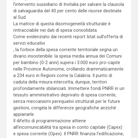
l’intervento sussidiario di Invitalia per salvare la clausola
di salvaguardia del 40 per cento delle risorse destinate
al Sud.
La matrice di questa disomogeneità strutturale è
rintracciabile nei dati di spesa consolidata.
Come evidenziato dai recenti report Istat sull’offerta di
servizi educativi
, la forbice della spesa corrente territoriale segna un
divario insostenibile: la spesa media annua dei Comuni
per bambino (0-2 anni) supera i 3.000 euro pro-capite
nelle Province Autonome, crollando drammaticamente
a 234 euro in Regioni come la Calabria. Il punto di
caduta della misura intercetta, dunque, territori
profondamente sbilanciati. Immettere fondi PNRR in un
tessuto amministrativo deprivato di spesa corrente,
senza meccanismi perequativi strutturali per le future
gestioni, congela le differenze geografiche anziché
appianarle.
Il difetto di programmazione attiene
all’incomunicabilità tra spesa in conto capitale (Capex)
e spesa corrente (Opex). Il PNRR finanzia l’edificazione,