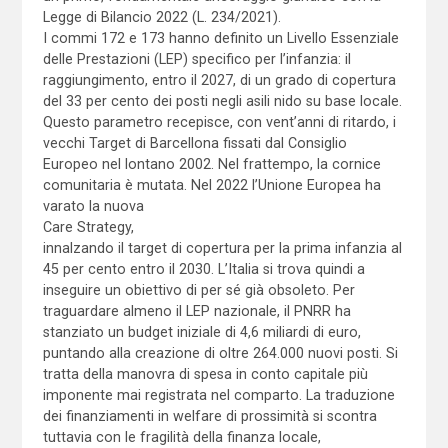
Legge di Bilancio 2022 (L. 234/2021).
I commi 172 e 173 hanno definito un Livello Essenziale
delle Prestazioni (LEP) specifico per l’infanzia: il
raggiungimento, entro il 2027, di un grado di copertura
del 33 per cento dei posti negli asili nido su base locale.
Questo parametro recepisce, con vent’anni di ritardo, i
vecchi Target di Barcellona fissati dal Consiglio
Europeo nel lontano 2002. Nel frattempo, la cornice
comunitaria è mutata. Nel 2022 l’Unione Europea ha
varato la nuova
Care Strategy,
innalzando il target di copertura per la prima infanzia al
45 per cento entro il 2030. L’Italia si trova quindi a
inseguire un obiettivo di per sé già obsoleto. Per
traguardare almeno il LEP nazionale, il PNRR ha
stanziato un budget iniziale di 4,6 miliardi di euro,
puntando alla creazione di oltre 264.000 nuovi posti. Si
tratta della manovra di spesa in conto capitale più
imponente mai registrata nel comparto. La traduzione
dei finanziamenti in welfare di prossimità si scontra
tuttavia con le fragilità della finanza locale,