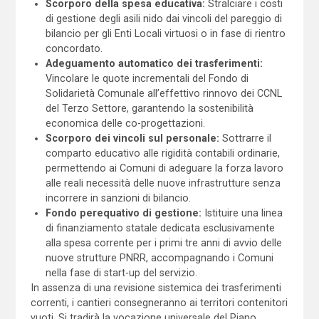
Scorporo della spesa educativa:
Stralciare i costi
di gestione degli asili nido dai vincoli del pareggio di
bilancio per gli Enti Locali virtuosi o in fase di rientro
concordato.
Adeguamento automatico dei trasferimenti:
Vincolare le quote incrementali del Fondo di
Solidarietà Comunale all’effettivo rinnovo dei CCNL
del Terzo Settore, garantendo la sostenibilità
economica delle co-progettazioni.
Scorporo dei vincoli sul personale:
Sottrarre il
comparto educativo alle rigidità contabili ordinarie,
permettendo ai Comuni di adeguare la forza lavoro
alle reali necessità delle nuove infrastrutture senza
incorrere in sanzioni di bilancio.
Fondo perequativo di gestione:
Istituire una linea
di finanziamento statale dedicata esclusivamente
alla spesa corrente per i primi tre anni di avvio delle
nuove strutture PNRR, accompagnando i Comuni
nella fase di start-up del servizio.
In assenza di una revisione sistemica dei trasferimenti
correnti, i cantieri consegneranno ai territori contenitori
vuoti. Si tradirà la vocazione universale del Piano