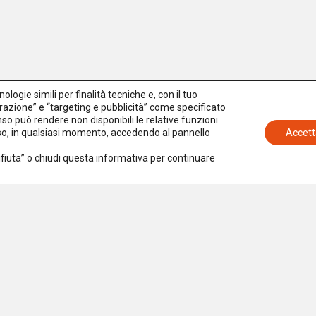
logie simili per finalità tecniche e, con il tuo
azione” e “targeting e pubblicità” come specificato
senso può rendere non disponibili le relative funzioni.
nso, in qualsiasi momento, accedendo al pannello
Accett
Rifiuta” o chiudi questa informativa per continuare
Iscriviti alla newsletter
Accetto la
Privacy Policy