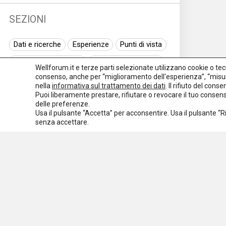
SEZIONI
Dati e ricerche
Esperienze
Punti di vista
Normativa nazionale
Normativa regionale
Wellforum.it e terze parti selezionate utilizzano cookie o tecno
consenso, anche per “miglioramento dell'esperienza”, “misur
Normativa europea
Rassegna normativa
nella
informativa sul trattamento dei dati
. Il rifiuto del con
Puoi liberamente prestare, rifiutare o revocare il tuo conse
I seminari di Welforum
Eventi
delle preferenze.
Usa il pulsante “Accetta” per acconsentire. Usa il pulsante “
Spazio ai promotori
senza accettare.