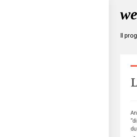
Il pro
L
An
“d
du