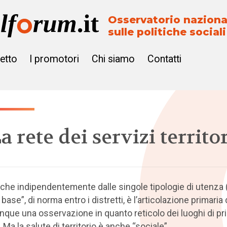
Osservatorio naziona
sulle politiche sociali
getto
I promotori
Chi siamo
Contatti
a rete dei servizi territor
che indipendentemente dalle singole tipologie di utenza (e r
i base”, di norma entro i distretti, è l’articolazione primaria
nque una osservazione in quanto reticolo dei luoghi di pr
Ma la salute di territorio è anche “sociale”