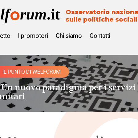
Osservatorio naziona
sulle politiche sociali
getto
I promotori
Chi siamo
Contatti
IL PUNTO DI WELFORUM
. Un nuovo paradigma per i servizi
anitari