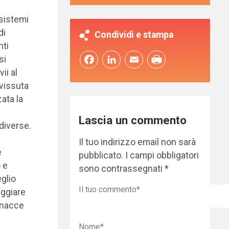
 sistemi
di
Condividi e stampa
nti
si
Facebook
LinkedIn
Email
ii al
vissuta
zata la
Lascia un commento
diverse.
Il tuo indirizzo email non sarà
e
pubblicato.
I campi obbligatori
 e
sono contrassegnati
*
eglio
eggiare
inacce