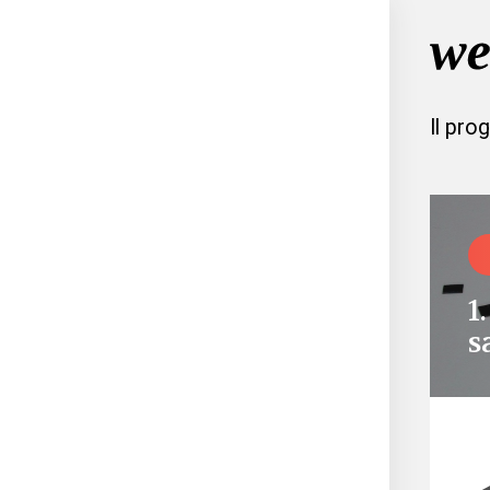
Il pro
1
s