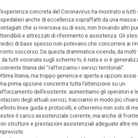
’esperienza concreta del Coronavirus ha mostrato a tutti
spedalieri anche di eccellenza sopraffatti da una massa 
ontagiati che si riversava su di essi, non trovando altri pu
ttendibili e attrezzati di riferimento e assistenza. Gli stes
edici di base spesso non potevano che concorrere ai rinv
ronto soccorso. Da questa drammatica vicenda, da molti 
 da tutti visionata sugli schermi tv, è nata e si è generaliz
icorrente litania del “rafforziamo i servizi territoriali”.
ttima litania, ma troppo generica e aperta a opzioni assai 
na prima opzione concentra tutta l’attenzione su un
afforzamento dell’esistente: aumentiamo gli operatori e l
otazioni degli attuali servizi, tracciamo in modo più chiaro
efinito linee guida e protocolli, e otterremo non solo di m
estire il carico assistenziale corrente, ma anche di front
on strutture e prestazioni assistenziali adeguate altre m
mpreviste.