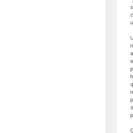
s
c
u
U
r
a
e
p
h
q
n
p
s
p
Q