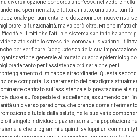
na diversa opzione concorda anch’essa nel vedere nella
andemia sperimentata, e tuttora in atto, una opportunità
ccezionale per aumentare le dotazioni con nuove risorse
igliorare la funzionalità, ma va però oltre. Ritiene infatti c
ifficoltà e i limiti che l’attuale sistema sanitario ha ancor p
videnziato sotto lo stress del coronavirus vadano utilizz
nche per verificare l’adeguatezza della sua impostazione
rganizzazione generale al mutato quadro epidemiologico,
igliorarla tanto per l’assistenza ordinaria che per il
ronteggiamento di minacce straordinarie. Questa second
pzione comporta il superamento del paradigma attualme
ominante centrato sull’assistenza e la prestazione al sin
ndividuo e sull’ospedale di eccellenza, assumendo per l’in
anità un diverso paradigma, che prende come riferimento
romozione e tutela della salute, nelle sue varie componen
olo il singolo individuo o paziente, ma una popolazione n
nsieme, e che programmi e quindi sviluppi un community
pproach, una assistenza comunitaria, presente e forte su