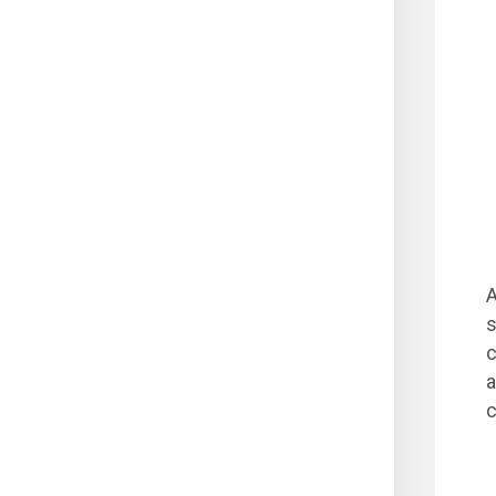
A
s
c
a
c