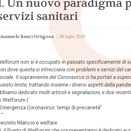
1. Un nuovo paradigma p
servizi sanitari
manuele Ranci Ortigosa
|
28 luglio 2020
elforum non si è occupato in passato specificamente di sa
on dove questa si intrecciava con problemi e servizi del c
ociale. Il sopravvenire del Coronavirus ci ha portati a super
uesto limite, trattando insieme i diversi aspetti della pande
bbiamo dedicato molti articoli e segnalazioni, e due recent
i Welforum
(
Emergenza Coronavirus: tempi di precarietà”
“
ecreto Rilancio e welfare
).
Il
Punto di Welforum
che ora presentiamo è dedicato ai s