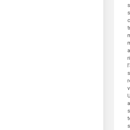
s
s
c
t
m
m
a
r
l
s
r
v
U
a
s
t
s