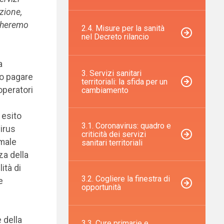
azione,
icheremo
2.4. Misure per la sanità
nel Decreto rilancio
a
3. Servizi sanitari
to pagare
territoriali: la sfida per un
operatori
cambiamento
 esito
3.1. Coronavirus: quadro e
virus
criticità dei servizi
omale
sanitari territoriali
za della
ità di
3.2. Cogliere la finestra di
e
opportunità
 della
3.3. Cure primarie e