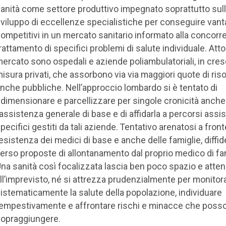
anità come settore produttivo impegnato soprattutto sul
viluppo di eccellenze specialistiche per conseguire vant
ompetitivi in un mercato sanitario informato alla concorr
rattamento di specifici problemi di salute individuale. Attor
ercato sono ospedali e aziende poliambulatoriali, in cre
isura privati, che assorbono via via maggiori quote di ris
nche pubbliche. Nell’approccio lombardo si è tentato di
idimensionare e parcellizzare per singole cronicità anche
’assistenza generale di base e di affidarla a percorsi assis
pecifici gestiti da tali aziende. Tentativo arenatosi a front
esistenza dei medici di base e anche delle famiglie, diffid
erso proposte di allontanamento dal proprio medico di fam
na sanità così focalizzata lascia ben poco spazio e atte
ll’imprevisto, né si attrezza prudenzialmente per monitor
istematicamente la salute della popolazione, individuare
empestivamente e affrontare rischi e minacce che poss
opraggiungere.