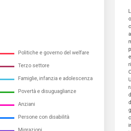
L
o
c
a
m
p
Politiche e governo del welfare
e
r
Terzo settore
O
Famiglie, infanzia e adolescenza
U
r
Povertà e disuguaglianze
d
d
Anziani
g
Persone con disabilità
c
i
Migrazioni