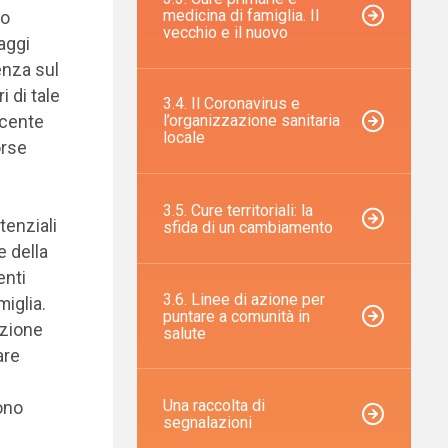
medicina di famiglia. Il
lo
vecchio e il nuovo
aggi
enza sul
i di tale
3.4. Il Coronavirus e
l’organizzazione sanitaria
scente
locale
orse
3.5. Cure territoriali: la
tenziali
sfida di un cambiamento
e della
enti
3.6. Linee di azione per
iglia.
puntare a comunità in
nzione
salute
are
Una raccolta di
ono
segnalazioni