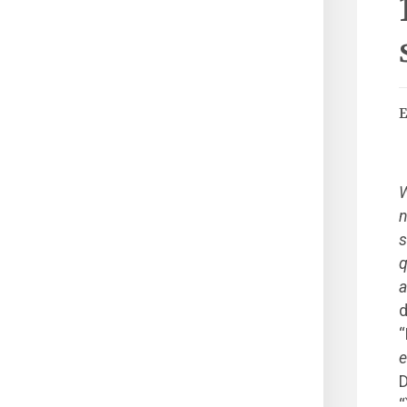
E
W
n
s
q
a
d
“
e
D
“