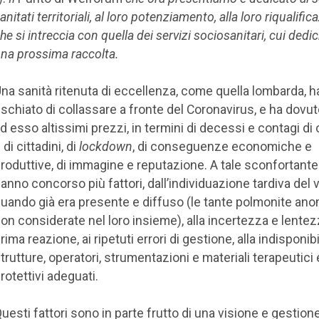
anitati territoriali, al loro potenziamento, alla loro riqualific
he si intreccia con quella dei servizi sociosanitari, cui ded
na prossima raccolta.
na sanità ritenuta di eccellenza, come quella lombarda, h
ischiato di collassare a fronte del Coronavirus, e ha dovu
d esso altissimi prezzi, in termini di decessi e contagi di 
 di cittadini, di
lockdown
, di conseguenze economiche e
roduttive, di immagine e reputazione. A tale sconfortante
anno concorso più fattori, dall’individuazione tardiva del 
uando già era presente e diffuso (le tante polmonite an
on considerate nel loro insieme), alla incertezza e lentez
rima reazione, ai ripetuti errori di gestione, alla indisponibil
trutture, operatori, strumentazioni e materiali terapeutici 
rotettivi adeguati.
uesti fattori sono in parte frutto di una visione e gestione