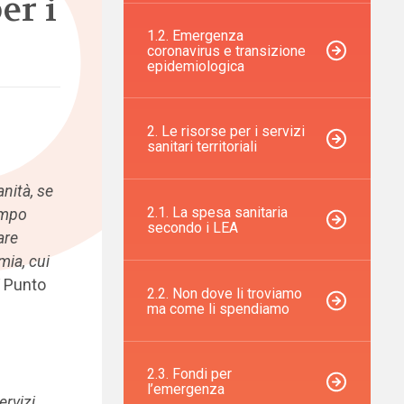
er i
1.2. Emergenza
coronavirus e transizione
epidemiologica
2. Le risorse per i servizi
sanitari territoriali
nità, se
2.1. La spesa sanitaria
ampo
secondo i LEA
are
mia, cui
i
Punto
2.2. Non dove li troviamo
ma come li spendiamo
2.3. Fondi per
l’emergenza
ervizi