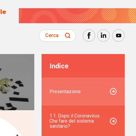
le
Cerca
Indice
Presentazione
1.1. Dopo il Coronavirus.
Che fare del sistema
sanitario?