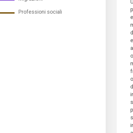
U
p
Professioni sociali
e
m
d
e
a
o
m
f
o
d
i
s
p
s
i
a