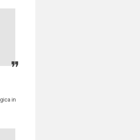
e
gica in