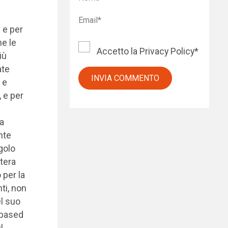
 e per
he le
Accetto la
Privacy Policy
*
iù
ate
 e
 e per
a
nte
golo
tera
 per la
ti, non
el suo
 based
l