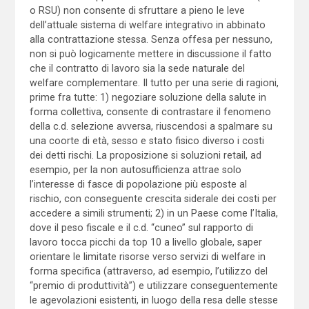
o RSU) non consente di sfruttare a pieno le leve
dell’attuale sistema di welfare integrativo in abbinato
alla contrattazione stessa. Senza offesa per nessuno,
non si può logicamente mettere in discussione il fatto
che il contratto di lavoro sia la sede naturale del
welfare complementare. Il tutto per una serie di ragioni,
prime fra tutte: 1) negoziare soluzione della salute in
forma collettiva, consente di contrastare il fenomeno
della c.d. selezione avversa, riuscendosi a spalmare su
una coorte di età, sesso e stato fisico diverso i costi
dei detti rischi. La proposizione si soluzioni retail, ad
esempio, per la non autosufficienza attrae solo
l’interesse di fasce di popolazione più esposte al
rischio, con conseguente crescita siderale dei costi per
accedere a simili strumenti; 2) in un Paese come l’Italia,
dove il peso fiscale e il c.d. “cuneo” sul rapporto di
lavoro tocca picchi da top 10 a livello globale, saper
orientare le limitate risorse verso servizi di welfare in
forma specifica (attraverso, ad esempio, l’utilizzo del
“premio di produttività”) e utilizzare conseguentemente
le agevolazioni esistenti, in luogo della resa delle stesse