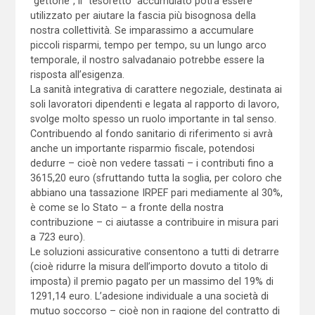
“gettone”, il “tesoretto” accumulato potrà essere
utilizzato per aiutare la fascia più bisognosa della
nostra collettività. Se imparassimo a accumulare
piccoli risparmi, tempo per tempo, su un lungo arco
temporale, il nostro salvadanaio potrebbe essere la
risposta all’esigenza.
La sanità integrativa di carattere negoziale, destinata ai
soli lavoratori dipendenti e legata al rapporto di lavoro,
svolge molto spesso un ruolo importante in tal senso.
Contribuendo al fondo sanitario di riferimento si avrà
anche un importante risparmio fiscale, potendosi
dedurre – cioè non vedere tassati – i contributi fino a
3615,20 euro (sfruttando tutta la soglia, per coloro che
abbiano una tassazione IRPEF pari mediamente al 30%,
è come se lo Stato – a fronte della nostra
contribuzione – ci aiutasse a contribuire in misura pari
a 723 euro).
Le soluzioni assicurative consentono a tutti di detrarre
(cioè ridurre la misura dell’importo dovuto a titolo di
imposta) il premio pagato per un massimo del 19% di
1291,14 euro. L’adesione individuale a una società di
mutuo soccorso – cioè non in ragione del contratto di