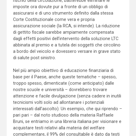
rischio della circolazione, basterebbe eliminare le
imposte ora dovute pur a fronte di un obbligo di
assicurarsi e di uno strumento definito dalla stessa
Corte Costituzionale come vera e propria
assicurazione sociale (la RCA, si intende). La riduzione
di gettito fiscale sarebbe ampiamente compensata
dagli effetti positivi dell’intervento della soluzione LTC
abbinata al premio e a tutela dei soggetti che circolino
a bordo del veicolo e dovessero versare in grave stato
di salute post sinistro.
Nel più ampio obiettivo di educazione finanziaria di
base per il Paese, anche queste tematiche – spesso,
troppo spesso, dimenticate (come anticipato) dalle
nostre scuole e università – dovrebbero trovare
attenzione e facile divulgazione (senza cadere in inutili
tecnicismi volti solo ad allontanare i potenziali
interessati dall’ascolto). Un esempio, che qui riprendo –
pari pari – dal noto studioso della materia Raffaele
Bruni, se entriamo in una libreria italiana per visionare e
acquistare testi relativi alla materia del welfare
complementare, il 99% del consultabile è dato da testi