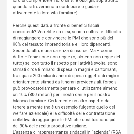
loro di comprendere i loro diritti e obblighi, soprattutto
quando si troveranno a contribuire o guidare
attivamente la loro vita familiare).
Perché questi dati, a fronte di benefici fiscali
consistenti? Verrebbe da dirsi, scarsa cultura e difficoltà
di raggiungere e convincere le PMI che sono più del
90% del tessuto imprenditoriale e i loro dipendenti.
Secondo altri, è una carenza di risorse. Ma – come
detto – l’obiezione non regge (o, almeno non regge del
tutto) se, con tutto il rispetto per l’attività svolta, sono
stimati circa 8 miliardi di spesa in maghi e cartomanti,
tra i quasi 200 miliardi annui di spesa oggetto di miglior
orientamento stimati da Itinerari previdenziali, forse si
può provocatoriamente pensare di utilizzarne almeno
un 10% (800 milioni) per i nostri cari e per il nostro
bilancio familiare. Certamente un altro aspetto da
tenere a mente (ne è un esempio fulgente quello del
welfare aziendale) è la difficoltà delle contrattazione
collettiva di raggiungere le PMI che costituiscono più
del 90% delle realtà produttive italiane.
L’assenza di rappresentanze sindacali in “azienda” (RSA