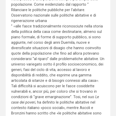
popolazione. Come evidenziato dal rapporto “
Rilanciare le politiche pubbliche per l’abitare.
Osservatorio nazionale sulle politiche abitative e di
rigenerazione urbana
” ‹‹alle fasce tradizionalmente riconosciute nella storia
della politica della casa come destinatarie, almeno sul
piano formale, di forme di supporto pubblico, si sono
aggiunte, nel corso degli anni Duemila, nuove e
diversificate situazioni di disagio che hanno coinvolto
quote della popolazione che fino ad allora potevano
considerarsi “al riparo” dalle problematiche abitative. Un
universo variegato sotto il profilo socioeconomico, dei
generi, fasi del ciclo di vita, accesso al lavoro e
disponibilità di reddito, che esprime una gamma
articolata di istanze e di bisogni connessi alla casa››.
Tali difficoltà si acuiscono per le fasce cosiddette
vulnerabili e, ancor più, per coloro che si trovano in
condizioni di “grave emarginazione”. Tosi, nel suo
Le
case dei poveri
, ha definito le politiche abitative nel
contesto italiano «poco sociali», mentre Ascoli e
Bronzini hanno scritto che «le politiche abitative sono