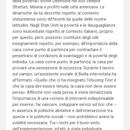
della povertà›› scrive Desmond nel suo celebre
Sfrattati. Miseria e profitti nelle città americane
. Le
dinamiche da lui descritte rispetto al contesto
statunitense sono differenti da quelle delle nostre
latitudini. Negli Stati Uniti la povertà e le disuguaglianze
sono esacerbate rispetto al contesto italiano, proprio
per questo, però, possono costituire degli utili
insegnamenti rispetto, per esempio, all’importanza della
casa come punto di partenza per contrastare il
perpetrarsi di condizioni di svantaggio e di povertà degli
individui. La casa come punto di partenza, la casa per
provare una sensazione di sicurezza. Durante il lavoro
sul campo, un’assistente sociale di Biella intervistata ha
affermato ‹‹Quello che ci ha insegnato l’
Housing First
è
che la casa dev’essere tenuta, la casa non deve essere
persa». Affinché non vada persa, è stata tematizzata
l’importanza di una cornice di interventi indispensabile
per inserire, far nascere, sviluppare servizi
ad hoc
che –
in assenza di politiche abitative e dell’intersezione tra
queste e le politiche sociali – non potrebbero avere la
solidità necessaria. Tra i rischi per il buon esito
dell’implementazione, infatti, è stata individuata