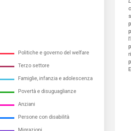
L
c
s
p
p
l
p
Politiche e governo del welfare
r
p
Terzo settore
E
Famiglie, infanzia e adolescenza
Povertà e disuguaglianze
Anziani
Persone con disabilità
Migrazioni