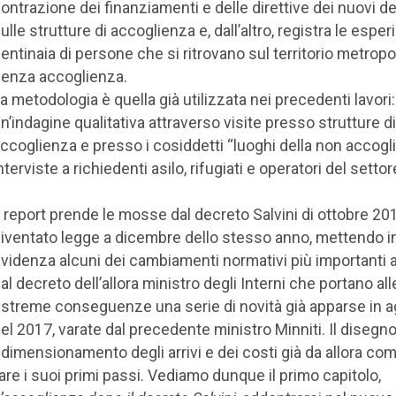
ontrazione dei finanziamenti e delle direttive dei nuovi de
ulle strutture di accoglienza e, dall’altro, registra le esper
entinaia di persone che si ritrovano sul territorio metropo
enza accoglienza.
a metodologia è quella già utilizzata nei precedenti lavori:
n’indagine qualitativa attraverso visite presso strutture di
ccoglienza e presso i cosiddetti “luoghi della non accogl
nterviste a richiedenti asilo, rifugiati e operatori del settor
l report prende le mosse dal decreto Salvini di ottobre 20
iventato legge a dicembre dello stesso anno, mettendo i
videnza alcuni dei cambiamenti normativi più importanti a
al decreto dell’allora ministro degli Interni che portano all
streme conseguenze una serie di novità già apparse in 
el 2017, varate dal precedente ministro Minniti. Il disegno
idimensionamento degli arrivi e dei costi già da allora com
are i suoi primi passi. Vediamo dunque il primo capitolo,