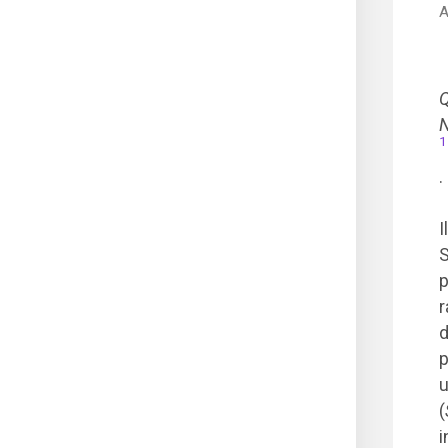
A
Q
N
1
.
I
S
p
r
d
p
u
(
i