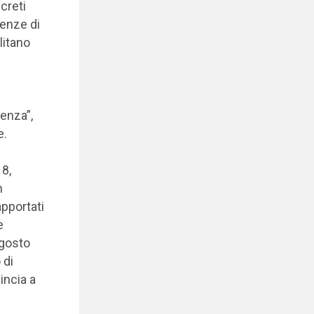
creti
ienze di
litano
ienza”,
e.
18,
n
pportati
e
agosto
 di
incia a