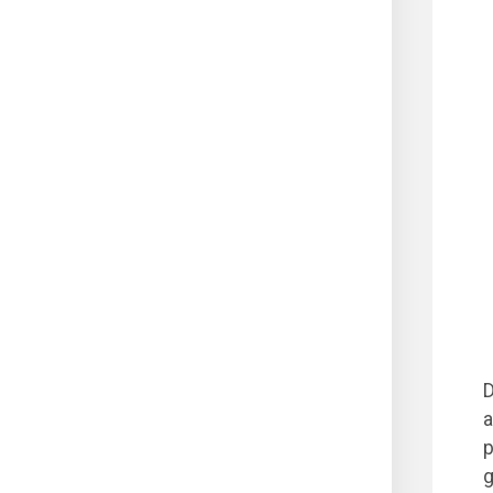
D
a
p
g