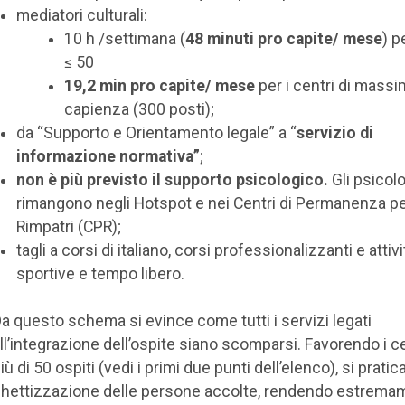
mediatori culturali:
10 h /settimana (
48 minuti pro capite/ mese
) p
≤ 50
19,2 min pro capite/ mese
per i centri di mass
capienza (300 posti);
da “Supporto e Orientamento legale” a “
servizio di
informazione normativa”
;
non è più previsto il supporto psicologico.
Gli psicolo
rimangono negli Hotspot e nei Centri di Permanenza pe
Rimpatri (CPR);
tagli a corsi di italiano, corsi professionalizzanti e attivi
sportive e tempo libero.
a questo schema si evince come tutti i servizi legati
ll’integrazione dell’ospite siano scomparsi. Favorendo i c
iù di 50 ospiti (vedi i primi due punti dell’elenco), si pratic
hettizzazione delle persone accolte, rendendo estrema