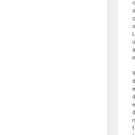
c
s
c
s
L
u
a
i
I
d
e
d
e
d
r
f