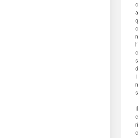
c
a
q
c
m
l
c
s
d
I
m
s
I
c
r
o