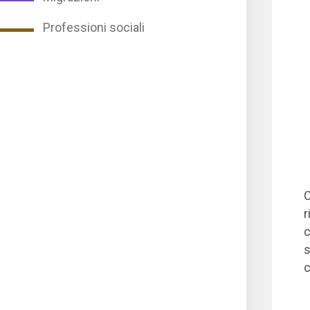
Professioni sociali
C
r
c
s
c