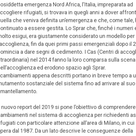
osiddetta emergenza Nord Africa, l’Italia, impreparata ad
ccogliere rifugiati, si trovava in quegli anni a dover affron
uella che veniva definita un’emergenza e che, come tale,
ontinuato a essere gestita. Lo Sprar che, finché i numeri
olto esigui, era giustamente considerato un modello per
’accoglienza, fin da quei primi passi emergenziali dopo il 
omincia a dare segni di cedimento. I Cas (Centri di accog
traordinaria) nel 2014 fanno la loro comparsa sulla scena
ell’accoglienza ed erodono spazio agli Sprar.
 cambiamenti appena descritti portano in breve tempo a 
utamento sostanziale del sistema fino ad arrivare al suo 
mantellamento.
l nuovo report del 2019 si pone l’obiettivo di comprendere 
ambiamenti nel sistema di accoglienza per richiedenti as
ifugiati con particolare attenzione all’area di Milano, in cui
pera dal 1987. Da un lato descrive le conseguenze della