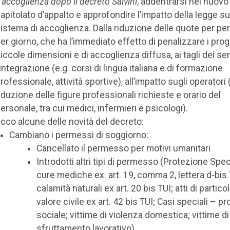
’accoglienza dopo il decreto Salvini
, addentrarsi nel nuovo
apitolato d’appalto e approfondire l’impatto della legge su
istema di accoglienza. Dalla riduzione delle quote per pe
er giorno, che ha l’immediato effetto di penalizzare i proge
iccole dimensioni e di accoglienza diffusa, ai tagli dei ser
’integrazione (e.g. corsi di lingua italiana e di formazione
rofessionale, attività sportive), all’impatto sugli operatori 
iduzione delle figure professionali richieste e orario del
ersonale, tra cui medici, infermieri e psicologi).
cco alcune delle novità del decreto:
Cambiano i permessi di soggiorno:
Cancellato il permesso per motivi umanitari
Introdotti altri tipi di permesso (Protezione Spec
cure mediche ex. art. 19, comma 2, lettera d-bis 
calamità naturali ex art. 20 bis TUI; atti di partico
valore civile ex art. 42 bis TUI; Casi speciali – p
sociale; vittime di violenza domestica; vittime di
sfruttamento lavorativo).