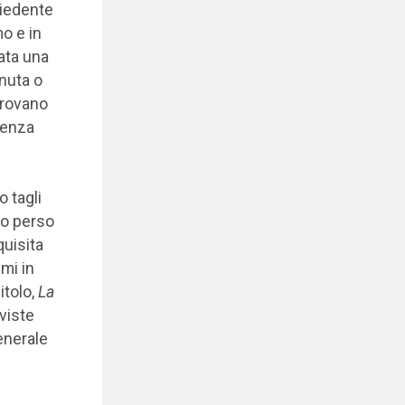
chiedente
o e in
ata una
nuta o
trovano
senza
o tagli
no perso
quisita
mi in
itolo,
La
rviste
enerale