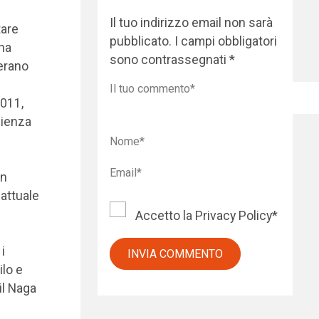
Il tuo indirizzo email non sarà
tare
pubblicato.
I campi obbligatori
 ha
sono contrassegnati
*
 erano
2011,
lienza
un
attuale
Accetto la
Privacy Policy
*
i
ilo e
 il Naga