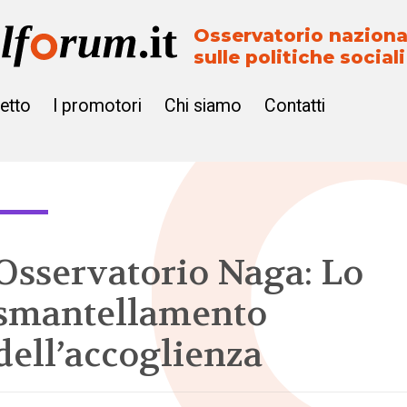
Osservatorio naziona
sulle politiche sociali
getto
I promotori
Chi siamo
Contatti
Osservatorio Naga: Lo
smantellamento
dell’accoglienza