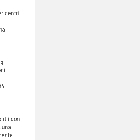
er centri
ima
gi
r i
tà
entri con
a una
mente