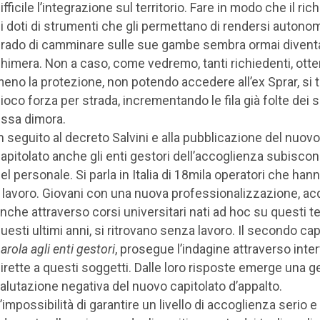
ifficile l’integrazione sul territorio. Fare in modo che il ri
i doti di strumenti che gli permettano di rendersi autonom
rado di camminare sulle sue gambe sembra ormai divent
himera. Non a caso, come vedremo, tanti richiedenti, otte
eno la protezione, non potendo accedere all’ex Sprar, si 
ioco forza per strada, incrementando le fila già folte dei 
issa dimora.
n seguito al decreto Salvini e alla pubblicazione del nuovo
apitolato anche gli enti gestori dell’accoglienza subiscon
el personale. Si parla in Italia di 18mila operatori che han
l lavoro. Giovani con una nuova professionalizzazione, ac
nche attraverso corsi universitari nati ad hoc su questi te
uesti ultimi anni, si ritrovano senza lavoro. Il secondo cap
arola agli enti gestori
, prosegue l’indagine attraverso inte
irette a questi soggetti. Dalle loro risposte emerge una g
alutazione negativa del nuovo capitolato d’appalto.
’impossibilità di garantire un livello di accoglienza serio e