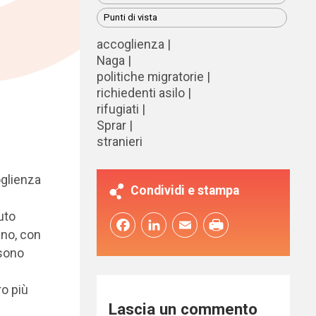
Punti di vista
accoglienza
Naga
politiche migratorie
richiedenti asilo
rifugiati
Sprar
stranieri
glienza
Condividi e stampa
uto
Facebook
LinkedIn
Email
ano, con
 sono
ro più
Lascia un commento