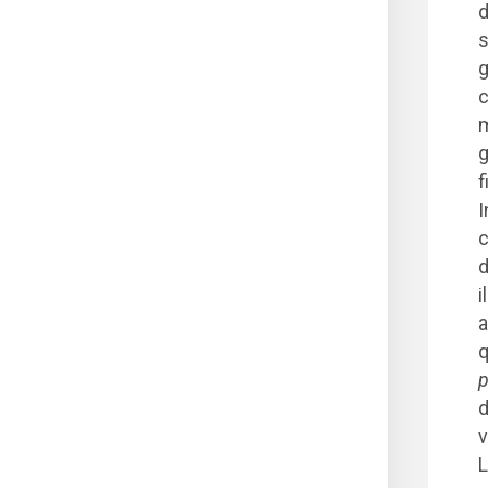
d
s
g
c
m
g
f
I
c
d
i
a
q
p
d
v
L