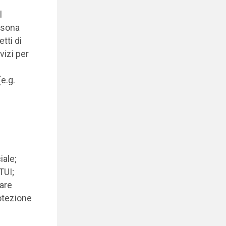
l
rsona
tti di
vizi per
(e.g.
iale;
TUI;
lare
rotezione