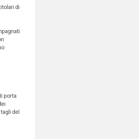
tolari di
ompagnati
on
no
i porta
dei
tagli del