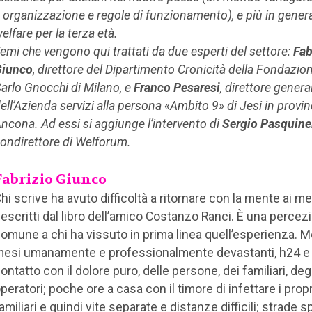
 organizzazione e regole di funzionamento), e più in general
elfare per la terza età.
emi che vengono qui trattati da due esperti del settore:
Fab
Giunco
, direttore del Dipartimento Cronicità della Fondazi
arlo Gnocchi di Milano, e
Franco Pesaresi
, direttore genera
ell’Azienda servizi alla persona «Ambito 9» di Jesi in provin
ncona. Ad essi si aggiunge l’intervento di
Sergio Pasquinel
ondirettore di Welforum.
Fabrizio Giunco
hi scrive ha avuto difficoltà a ritornare con la mente ai me
escritti dal libro dell’amico Costanzo Ranci. È una percez
omune a chi ha vissuto in prima linea quell’esperienza. M
esi umanamente e professionalmente devastanti, h24 e 7
ontatto con il dolore puro, delle persone, dei familiari, degl
peratori; poche ore a casa con il timore di infettare i propr
amiliari e quindi vite separate e distanze difficili; strade sp