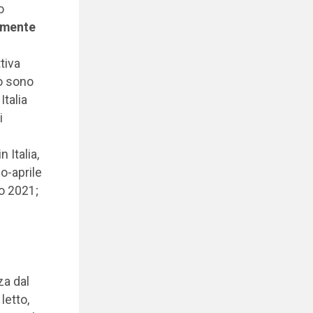
o
lmente
tiva
o sono
Italia
i
 Italia,
o-aprile
o 2021;
za dal
letto,