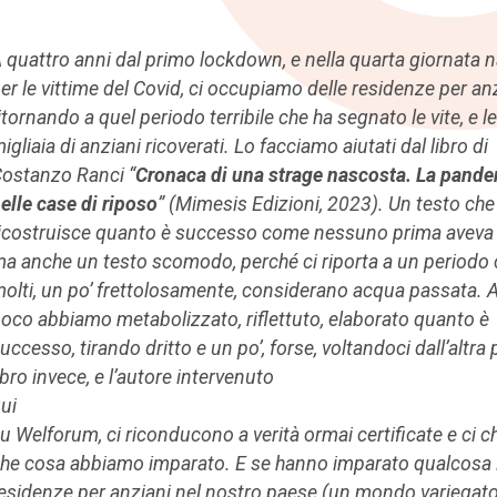
 quattro anni dal primo lockdown, e nella quarta giornata 
er le vittime del Covid, ci occupiamo delle residenze per an
itornando a quel periodo terribile che ha segnato le vite, e le
igliaia di anziani ricoverati. Lo facciamo aiutati dal libro di
ostanzo Ranci “
Cronaca di una strage nascosta. La pand
elle case di riposo
” (Mimesis Edizioni, 2023). Un testo che
icostruisce quanto è successo come nessuno prima aveva 
a anche un testo scomodo, perché ci riporta a un periodo
olti, un po’ frettolosamente, considerano acqua passata. 
oco abbiamo metabolizzato, riflettuto, elaborato quanto è
uccesso, tirando dritto e un po’, forse, voltandoci dall’altra p
ibro invece, e l’autore intervenuto
ui
u Welforum, ci riconducono a verità ormai certificate e ci 
he cosa abbiamo imparato. E se hanno imparato qualcosa 
esidenze per anziani nel nostro paese (un mondo variegat