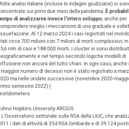
olte analisi italiane (incluse le indagini giudiziarie) si son
oncentrate sui primi due mesi della pandemia.
È probabi
empo di analizzarne invece l’intero sviluppo
, anche per
omprendere meglio i meccanismi di una graduale e collet
ssuefazione. Al 12 marzo 2024 i casi registrati nel mond
tati circa 700 milioni con 7 milioni di morti complessivi; in 
5,6 mln di casi e 188.000 morti. I cluster si sono distribuit
eograficamente e nel tempo secondo logiche modelli di
iffusione non ancora del tutto chiari. In ogni caso, anche in
l maggior numero di decessi non è stato registrato a marz
020 ma nelle ondate successive (novembre 2020-maggi
rimo semestre 2022) (
Worldometers
ohns Hopkins University ARCGIS
. L’Osservatorio settoriale sulle RSA della LIUC, che analiz
011 i dati di attività di 354 RSA lombarde e di 39.124 posti 