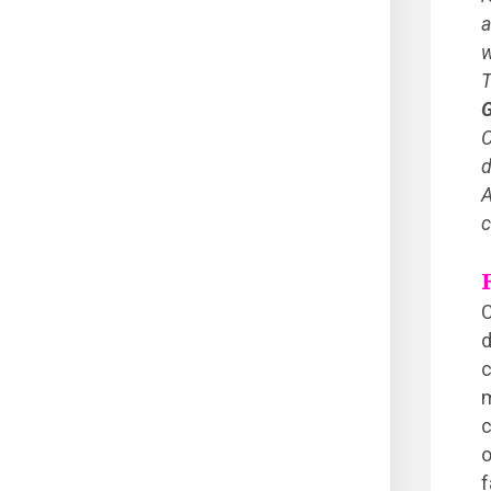
a
w
T
C
d
A
c
C
d
c
m
c
o
f