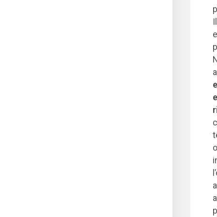
p
I
e
p
N
a
e
e
r
c
t
o
i
l
a
a
p