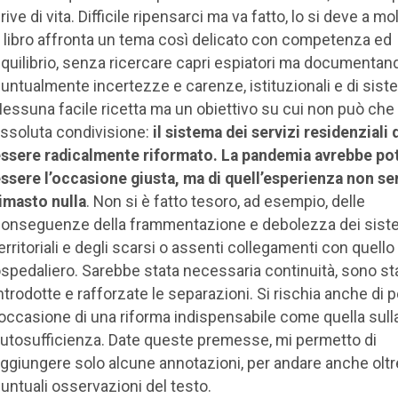
rive di vita. Difficile ripensarci ma va fatto, lo si deve a mol
l libro affronta un tema così delicato con competenza ed
quilibrio, senza ricercare capri espiatori ma documentan
untualmente incertezze e carenze, istituzionali e di sist
essuna facile ricetta ma un obiettivo su cui non può che
ssoluta condivisione:
il sistema dei servizi residenziali
ssere radicalmente riformato. La pandemia avrebbe po
ssere l’occasione giusta, ma di quell’esperienza non s
imasto nulla
. Non si è fatto tesoro, ad esempio, delle
onseguenze della frammentazione e debolezza dei sist
erritoriali e degli scarsi o assenti collegamenti con quello
spedaliero. Sarebbe stata necessaria continuità, sono st
ntrodotte e rafforzate le separazioni. Si rischia anche di 
’occasione di una riforma indispensabile come quella sull
utosufficienza. Date queste premesse, mi permetto di
ggiungere solo alcune annotazioni, per andare anche oltre
untuali osservazioni del testo.