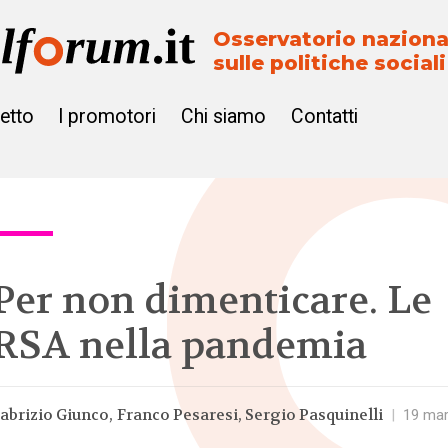
Osservatorio naziona
sulle politiche sociali
getto
I promotori
Chi siamo
Contatti
Per non dimenticare. Le
RSA nella pandemia
abrizio Giunco
Franco Pesaresi
Sergio Pasquinelli
|
19 ma