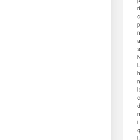
p
r
c
p
m
a
s
N
L
h
n
l
o
d
n
i
q
U