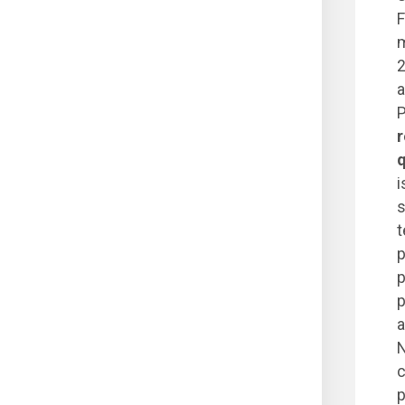
F
m
2
a
P
r
q
i
s
t
p
p
p
a
N
c
p