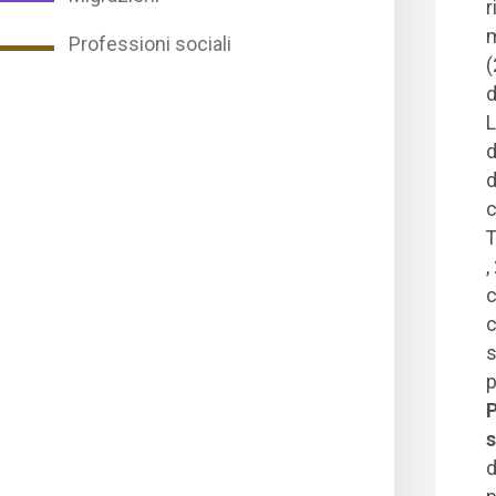
r
m
Professioni sociali
(
d
L
d
d
c
T
,
c
c
s
p
P
s
d