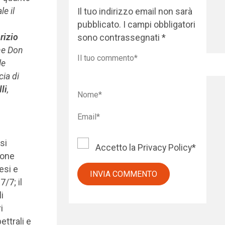
e il
Il tuo indirizzo email non sarà
pubblicato.
I campi obbligatori
rizio
sono contrassegnati
*
one Don
le
cia di
li
,
si
Accetto la
Privacy Policy
*
ione
esi e
/7; il
i
i
ettrali e