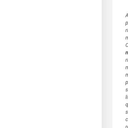
A
p
r
m
C
n
r
m
m
p
s
l
q
s
c
r