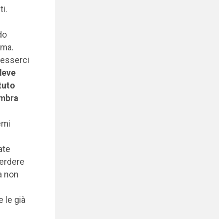
ti.
do
ema.
 esserci
 deve
tuto
embra
emi
ate
perdere
a non
 le già