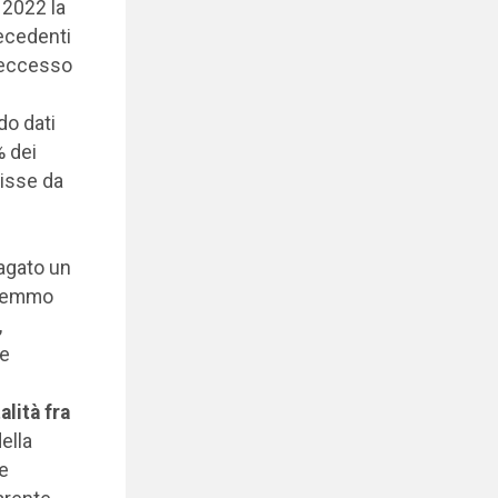
 2022 la
recedenti
l’eccesso
do dati
% dei
isse da
pagato un
vremmo
,
re
lità fra
ella
le