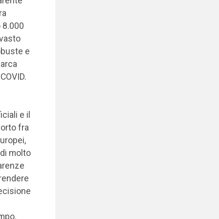
parente
ra
o 8.000
 vasto
obuste e
marca
 COVID.
iali e il
orto fra
europei,
ndi molto
carenze
prendere
decisione
empo.