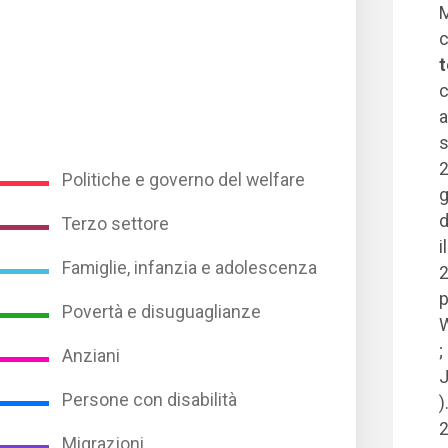
M
c
t
c
a
s
2
Politiche e governo del welfare
g
d
Terzo settore
i
Famiglie, infanzia e adolescenza
2
p
Povertà e disuguaglianze
;
Anziani
J
Persone con disabilità
)
2
Migrazioni