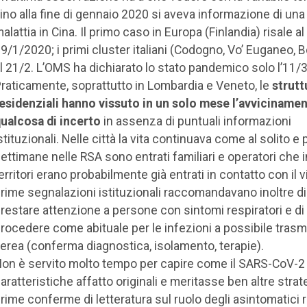
ino alla fine di gennaio 2020 si aveva informazione di un
alattia in Cina. Il primo caso in Europa (Finlandia) risale al
9/1/2020; i primi cluster italiani (Codogno, Vo’ Euganeo,
l 21/2. L’OMS ha dichiarato lo stato pandemico solo l’11/3
raticamente, soprattutto in Lombardia e Veneto, le
strutt
esidenziali hanno vissuto in un solo mese l’avvicinamen
ualcosa di incerto
in assenza di puntuali informazioni
stituzionali. Nelle città la vita continuava come al solito e 
ettimane nelle RSA sono entrati familiari e operatori che i
erritori erano probabilmente già entrati in contatto con il v
rime segnalazioni istituzionali raccomandavano inoltre di
restare attenzione a persone con sintomi respiratori e di
rocedere come abituale per le infezioni a possibile tras
erea (conferma diagnostica, isolamento, terapie).
on è servito molto tempo per capire come il SARS-CoV-
aratteristiche affatto originali e meritasse ben altre strat
rime conferme di letteratura sul ruolo degli asintomatici 