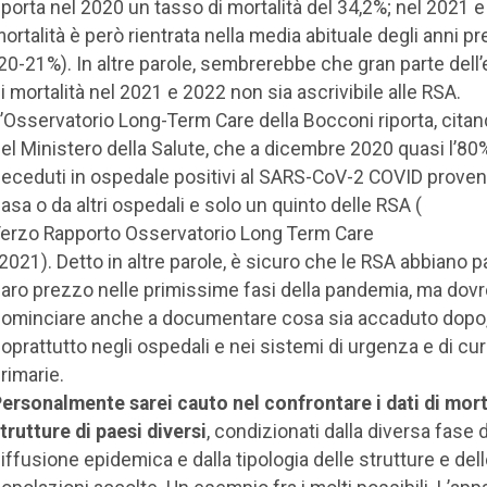
iporta nel 2020 un tasso di mortalità del 34,2%; nel 2021 e
ortalità è però rientrata nella media abituale degli anni p
20-21%). In altre parole, sembrerebbe che gran parte del
i mortalità nel 2021 e 2022 non sia ascrivibile alle RSA.
’Osservatorio Long-Term Care della Bocconi riporta, citan
el Ministero della Salute, che a dicembre 2020 quasi l’80
eceduti in ospedale positivi al SARS-CoV-2 COVID proven
asa o da altri ospedali e solo un quinto delle RSA (
erzo Rapporto Osservatorio Long Term Care
 2021). Detto in altre parole, è sicuro che le RSA abbiano 
aro prezzo nelle primissime fasi della pandemia, ma do
ominciare anche a documentare cosa sia accaduto dopo
oprattutto negli ospedali e nei sistemi di urgenza e di cu
rimarie.
ersonalmente sarei cauto nel confrontare i dati di morta
trutture di paesi diversi
, condizionati dalla diversa fase d
iffusione epidemica e dalla tipologia delle strutture e del