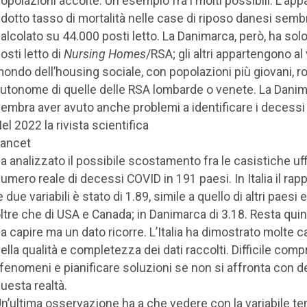
opolazioni accolte. Un esempio fra i molti possibili. L’ap
idotto tasso di mortalità nelle case di riposo danesi semb
alcolato su 44.000 posti letto. La Danimarca, però, ha sol
osti letto di
Nursing Homes
/RSA; gli altri appartengono al
ondo dell’housing sociale, con popolazioni più giovani, r
utonome di quelle delle RSA lombarde o venete. La Dani
embra aver avuto anche problemi a identificare i decessi
el 2022 la rivista scientifica
ancet
a analizzato il possibile scostamento fra le casistiche uffic
umero reale di decessi COVID in 191 paesi. In Italia il rapp
e due variabili è stato di 1.89, simile a quello di altri paesi 
ltre che di USA e Canada; in Danimarca di 3.18. Resta qui
a capire ma un dato ricorre. L’Italia ha dimostrato molte 
ella qualità e completezza dei dati raccolti. Difficile com
 fenomeni e pianificare soluzioni se non si affronta con 
uesta realtà.
n’ultima osservazione ha a che vedere con la variabile t