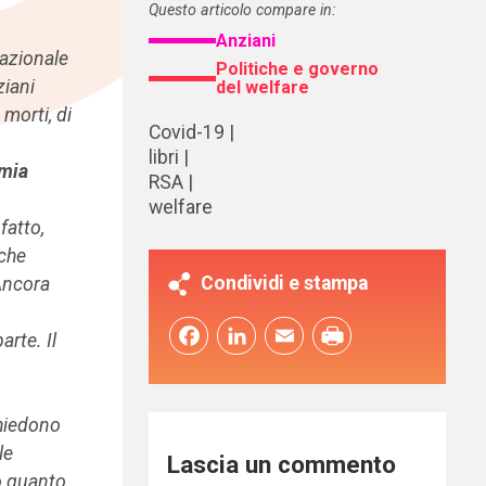
Questo articolo compare in:
Anziani
nazionale
Politiche e governo
ziani
del welfare
 morti, di
Covid-19
libri
emia
RSA
welfare
fatto,
 che
Condividi e stampa
Ancora
Facebook
LinkedIn
Email
arte. Il
chiedono
le
Lascia un commento
o quanto