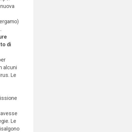
a nuova
 Bergamo)
.
ure
to di
per
n alcuni
irus. Le
missione
2 avesse
egie. Le
risalgono