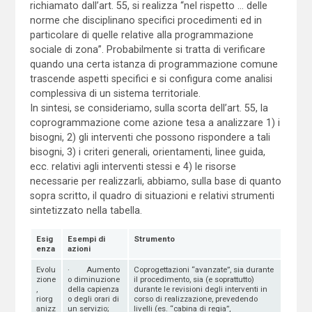
richiamato dall’art. 55, si realizza “nel rispetto … delle
norme che disciplinano specifici procedimenti ed in
particolare di quelle relative alla programmazione
sociale di zona”. Probabilmente si tratta di verificare
quando una certa istanza di programmazione comune
trascende aspetti specifici e si configura come analisi
complessiva di un sistema territoriale.
In sintesi, se consideriamo, sulla scorta dell’art. 55, la
coprogrammazione come azione tesa a analizzare 1) i
bisogni, 2) gli interventi che possono rispondere a tali
bisogni, 3) i criteri generali, orientamenti, linee guida,
ecc. relativi agli interventi stessi e 4) le risorse
necessarie per realizzarli, abbiamo, sulla base di quanto
sopra scritto, il quadro di situazioni e relativi strumenti
sintetizzato nella tabella.
Esig
Esempi di
Strumento
enza
azioni
Evolu
· Aumento
Coprogettazioni “avanzate”, sia durante
zione
o diminuzione
il procedimento, sia (e soprattutto)
,
della capienza
durante le revisioni degli interventi in
riorg
o degli orari di
corso di realizzazione, prevedendo
anizz
un servizio;
livelli (es. “cabina di regia”,