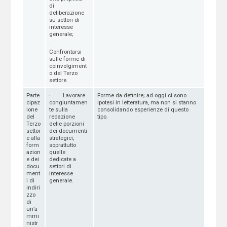
di
deliberazione
su settori di
interesse
generale;
·
Confrontarsi
sulle forme di
coinvolgiment
o del Terzo
settore.
Parte
· Lavorare
Forme da definire; ad oggi ci sono
cipaz
congiuntamen
ipotesi in letteratura, ma non si stanno
ione
te sulla
consolidando esperienze di questo
del
redazione
tipo.
Terzo
delle porzioni
settor
dei documenti
e alla
strategici,
form
soprattutto
azion
quelle
e dei
dedicate a
docu
settori di
ment
interesse
i di
generale.
indiri
zzo
di
un’a
mmi
nistr