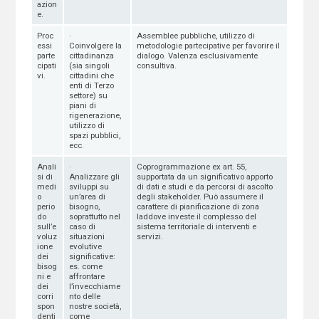
azion
e.
Proc
·
Assemblee pubbliche, utilizzo di
essi
Coinvolgere la
metodologie partecipative per favorire il
parte
cittadinanza
dialogo. Valenza esclusivamente
cipati
(sia singoli
consultiva.
vi.
cittadini che
enti di Terzo
settore) su
piani di
rigenerazione,
utilizzo di
spazi pubblici,
ecc.
Anali
·
Coprogrammazione ex art. 55,
si di
Analizzare gli
supportata da un significativo apporto
medi
sviluppi su
di dati e studi e da percorsi di ascolto
o
un’area di
degli stakeholder. Può assumere il
perio
bisogno,
carattere di pianificazione di zona
do
soprattutto nel
laddove investe il complesso del
sull’e
caso di
sistema territoriale di interventi e
voluz
situazioni
servizi.
ione
evolutive
dei
significative:
bisog
es. come
ni e
affrontare
dei
l’invecchiame
corri
nto delle
spon
nostre società,
denti
come