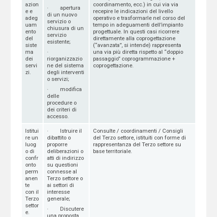
azion
coordinamento, ecc.) in cui via via
· apertura
e e
recepire le indicazioni del livello
di un nuovo
adeg
operativo e trasformarle nel corso del
servizio o
uam
tempo in adeguamenti dell’impianto
chiusura di un
ento
progettuale. In questi casi ricorrere
servizio
del
direttamente alla coprogettazione
esistente;
siste
(“avanzata”, si intende) rappresenta
ma
una via più diretta rispetto al “doppio
·
dei
passaggio” coprogrammazione +
riorganizzazio
servi
coprogettazione.
ne del sistema
zi.
degli interventi
o servizi;
· modifica
delle
procedure o
dei criteri di
accesso.
Istitui
· Istruire il
Consulte / coordinamenti / Consigli
re un
dibattito o
del Terzo settore, istituiti con forme di
luog
proporre
rappresentanza del Terzo settore su
o di
deliberazioni o
base territoriale.
confr
atti di indirizzo
onto
su questioni
perm
connesse al
anen
Terzo settore o
te
ai settori di
con il
interesse
Terzo
generale;
settor
· Discutere
e.
una proposta