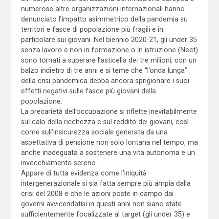
numerose altre organizzazioni internazionali hanno
denunciato l’impatto asimmetrico della pandemia su
territori e fasce di popolazione più fragili e in
particolare sui giovani. Nel biennio 2020-21, gli under 35
senza lavoro e non in formazione o in istruzione (Neet)
sono tornati a superare l’asticella dei tre milioni, con un
balzo indietro di tre anni e si teme che “l’onda lunga”
della crisi pandemica debba ancora sprigionare i suoi
effetti negativi sulle fasce più giovani della
popolazione.
La precarietà dell’occupazione si riflette inevitabilmente
sul calo della ricchezza e sul reddito dei giovani, così
come sull’insicurezza sociale generata da una
aspettativa di pensione non solo lontana nel tempo, ma
anche inadeguata a sostenere una vita autonoma e un
invecchiamento sereno.
Appare di tutta evidenza come l’iniquità
intergenerazionale si sia fatta sempre più ampia dalla
crisi del 2008 e che le azioni poste in campo dai
governi avvicendatisi in questi anni non siano state
sufficientemente focalizzate al target (gli under 35) e