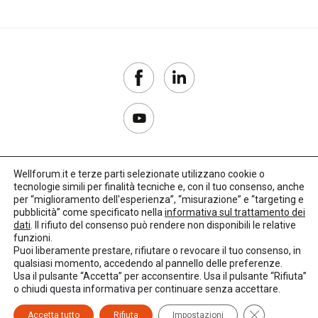
Wellforum.it e terze parti selezionate utilizzano cookie o
tecnologie simili per finalità tecniche e, con il tuo consenso, anche
Copyright 2017–2026
per “miglioramento dell'esperienza”, “misurazione” e “targeting e
pubblicità” come specificato nella
informativa sul trattamento dei
Privacy Policy
dati
. Il rifiuto del consenso può rendere non disponibili le relative
funzioni.
Impostazioni cookie
Puoi liberamente prestare, rifiutare o revocare il tuo consenso, in
qualsiasi momento, accedendo al pannello delle preferenze.
🌳
Credits:
LO Studio
Usa il pulsante “Accetta” per acconsentire. Usa il pulsante “Rifiuta”
o chiudi questa informativa per continuare senza accettare.
Close GDPR C
Accetta tutto
Rifiuta
Impostazioni