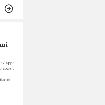
ani
o sviluppo
e sociali,
ttadini