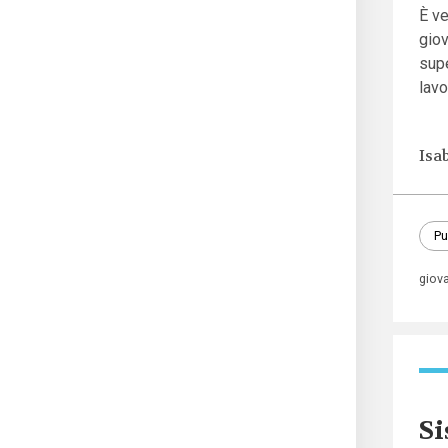
È v
giov
supe
lavo
Isa
Pu
giov
Si