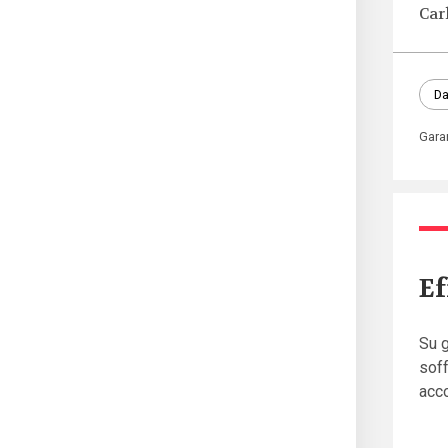
Car
Da
Gara
Ef
Su g
soff
acc