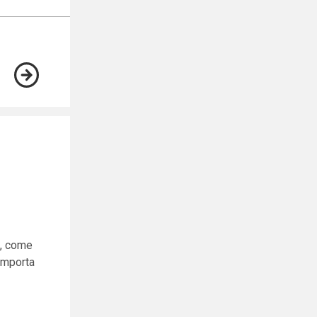
o, come
omporta