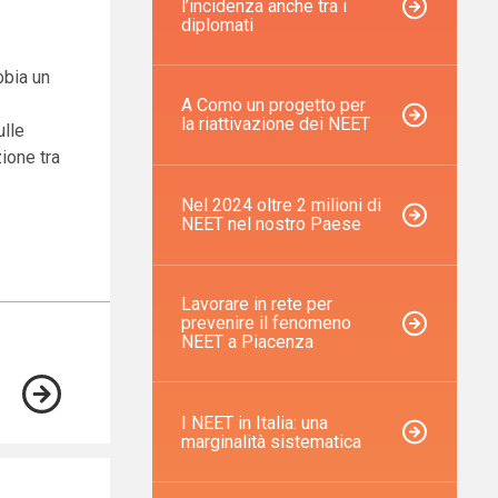
l’incidenza anche tra i
diplomati
bbia un
A Como un progetto per
la riattivazione dei NEET
ulle
ione tra
Nel 2024 oltre 2 milioni di
NEET nel nostro Paese
Lavorare in rete per
prevenire il fenomeno
NEET a Piacenza
I NEET in Italia: una
marginalità sistematica