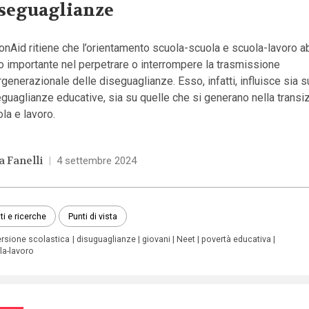
seguaglianze
onAid ritiene che l’orientamento scuola-scuola e scuola-lavoro a
o importante nel perpetrare o interrompere la trasmissione
rgenerazionale delle diseguaglianze. Esso, infatti, influisce sia s
guaglianze educative, sia su quelle che si generano nella transiz
la e lavoro.
a Fanelli
|
4 settembre 2024
ti e ricerche
Punti di vista
ersione scolastica
disuguaglianze
giovani
Neet
povertà educativa
la-lavoro