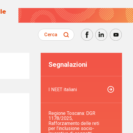
le
Cerca
Segnalazioni
I NEET italiani
Regione Toscana: DGR
1178/2025,
o
Rafforzamento delle reti
per l’inclusione socio-