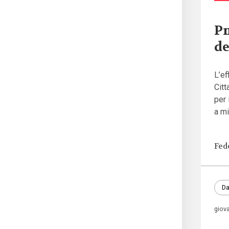
Pn
de
L’ef
Citt
per 
a mi
Fed
Da
giov