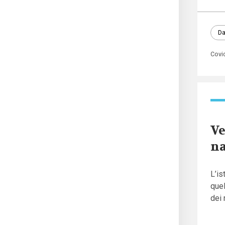
Da
Covi
Ve
na
L’is
quel
dei 