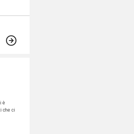
i è
i che ci