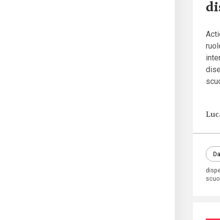
di
Acti
ruol
inte
dise
scuo
Luc
Da
disp
scuo