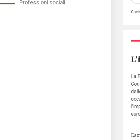
Professioni sociali
Covi
L’
La
E
Con
dell
occu
l’im
euro
Esz