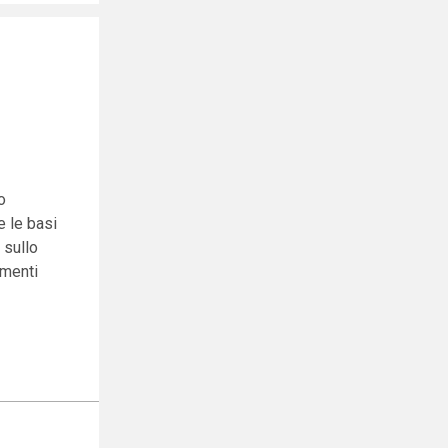
o
e le basi
 sullo
amenti