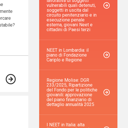
lavorativa di soggetti
ne
vulnerabili quali detenuti,
soggetti in uscita dal
samente
circuito penitenziario e in
ercare
esecuzione penale
esterna, giovani Neet e
stabile?
cittadini di Paesi terzi
NEET in Lombardia: il
piano di Fondazione
Cariplo e Regione
Regione Molise: DGR
233/2025, Ripartizione
del Fondo per le politiche
giovanili: approvazione
del piano finanziario di
dettaglio annualità 2025
I NEET in Italia: alta