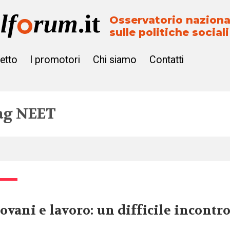
Osservatorio naziona
sulle politiche sociali
getto
I promotori
Chi siamo
Contatti
ag
NEET
ovani e lavoro: un difficile incontr