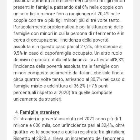
assoluta aumenta al crescere del numero di figli minori
presenti in famiglia, passando dal 6% nelle coppie con
un solo figlio minore fino a raggiungere il 20,4% nelle
coppie con tre o più figli minori, più di tre volte tanto.
Particolarmente problematica è poi la situazione delle
famiglie con minori in cui la persona di riferimento è in
cerca di occupazione: l’incidenza della povertà
assoluta è in questo caso pari al 27,2%, che scende al
9,5% in caso di capofamiglia occupato. Un altro ruolo
decisivo è giocato dalla cittadinanza: si attesta all’8,3%
l’incidenza della povertà assoluta tra le famiglie con
minori composte solamente da italiani, che sale fino a
circa quattro volte tanto, arrivando al 30,7% nel caso di
famiglie miste e addirittura al 36,2% (+7,6 punti
percentuali rispetto al 2020) tra quelle composte
unicamente da stranieri.
Famiglie straniere
Gli stranieri in povertà assoluta nel 2021 sono più di 1
milione e 600 mila, con un’incidenza pari al 32,4%, oltre
quattro volte superiore a quella registrata tra gli italiani.
Rispetto al 2020, si rileva un incremento del fenomeno