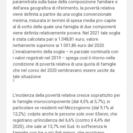
parametrata sulla base della composizione familiare e
dell’area geografica di riferimento, la povertà relativa
viene definita a partire da una soglia convenzionale
minima, misurata in termini di spesa media pro-capite
al di sotto della quale una famiglia di due componenti
viene definita relativamente povera. Nel 2021 tale soglia
è stata calcolata pari a 1.048,81 euro, valore
nettamente superiore ai 1.001,86 euro del 2020.
L’innalzamento della soglia – in parziale continuità con
i valori registrati nel 2019 – spiega così il ritorno nella
condizione di povertà relativa di una quota di famiglie
che nel corso del 2020 sembravano essere uscite da
tale situazione
3
.
L’incidenza della povertà relativa cresce soprattutto per
le famiglie monocomponente (dal 4,5% al 5,7%), in
particolare se residenti nel Mezzogiorno (dal 9,1% al
12,2%): colpite anche le persone sole over 65enni, che
registrano un’incidenza del 6,6% (contro il 4,4% del
2020), che sale al 13,7% nel Sud. In sofferenza le
famiglie con tre o più figli minori, che mostrano