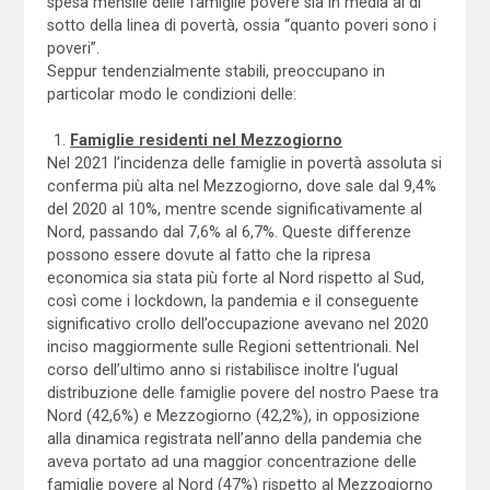
spesa mensile delle famiglie povere sia in media al di
sotto della linea di povertà, ossia “quanto poveri sono i
poveri”.
Seppur tendenzialmente stabili, preoccupano in
particolar modo le condizioni delle:
Famiglie residenti nel Mezzogiorno
Nel 2021 l’incidenza delle famiglie in povertà assoluta si
conferma più alta nel Mezzogiorno, dove sale dal 9,4%
del 2020 al 10%, mentre scende significativamente al
Nord, passando dal 7,6% al 6,7%. Queste differenze
possono essere dovute al fatto che la ripresa
economica sia stata più forte al Nord rispetto al Sud,
così come i lockdown, la pandemia e il conseguente
significativo crollo dell’occupazione avevano nel 2020
inciso maggiormente sulle Regioni settentrionali. Nel
corso dell’ultimo anno si ristabilisce inoltre l’ugual
distribuzione delle famiglie povere del nostro Paese tra
Nord (42,6%) e Mezzogiorno (42,2%), in opposizione
alla dinamica registrata nell’anno della pandemia che
aveva portato ad una maggior concentrazione delle
famiglie povere al Nord (47%) rispetto al Mezzogiorno