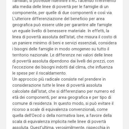
familiari, si potrebbe ridefinire il RC facendo riferimento
alla media delle linee di povertà per le famiglie di un
componente, per quelle di due componenti e così via.
L’ulteriore differenziazione del beneficio per area
geografica può essere utile per garantire alle famiglie
un eguale livello di benessere materiale. In effetti, la
linea di povertà assoluta dell’Istat, che misura il costo di
un paniere minimo di beni e servizi essenziali, considera
i bisogni delle famiglie in modo
omogeneo
su tutto il
territorio nazionale. Le differenze nei valori delle linee
di povertà assoluta dipendono dai livelli dei prezzi, con
l’eccezione dei bisogni indotti dal clima, che influenza
le spese per il riscaldamento.
Un approccio più radicale consiste nel prendere in
considerazione
tutte
le linee di povertà assoluta
calcolate dall’Istat, che si differenziano per numero ed
età dei componenti, per area geografica e per tipo di
comune di residenza. In questo modo, si può evitare il
ricorso a scale di equivalenza convenzionali, come
quella dell’Oecd o della normativa Isee, a favore della
scala di equivalenza implicita nelle linee di povertà
assoluta. Quest’ultima, verosimilmente, rispecchia in