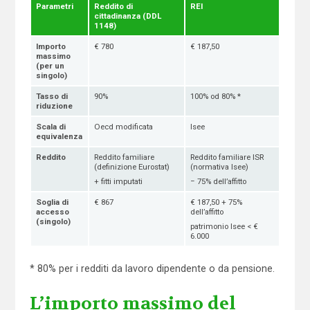
Parametri
Reddito di
REI
cittadinanza (DDL
1148)
Importo
€ 780
€ 187,50
massimo
(per un
singolo)
Tasso di
90%
100% od 80% *
riduzione
Scala di
Oecd modificata
Isee
equivalenza
Reddito
Reddito familiare
Reddito familiare ISR
(definizione Eurostat)
(normativa Isee)
+ fitti imputati
− 75% dell’affitto
Soglia di
€ 867
€ 187,50 + 75%
accesso
dell’affitto
(singolo)
patrimonio Isee < €
6.000
* 80% per i redditi da lavoro dipendente o da pensione.
L’importo massimo del